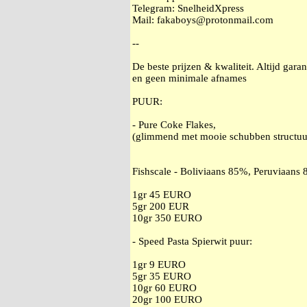
Telegram: SnelheidXpress
Mail: fakaboys@protonmail.com
--
De beste prijzen & kwaliteit. Altijd garan
en geen minimale afnames
PUUR:
- Pure Coke Flakes,
(glimmend met mooie schubben structuu
Fishscale - Boliviaans 85%, Peruviaan
1gr 45 EURO
5gr 200 EUR
10gr 350 EURO
- Speed Pasta Spierwit puur:
1gr 9 EURO
5gr 35 EURO
10gr 60 EURO
20gr 100 EURO