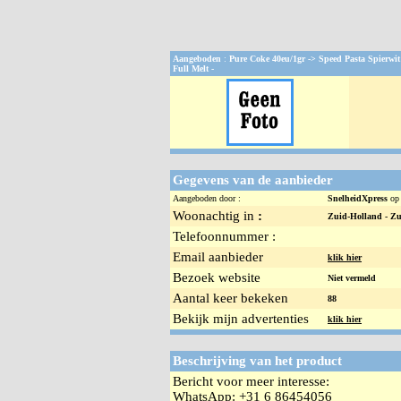
Aangeboden
:
Pure Coke 40eu/1gr -> Speed Pasta Spierwit 
Full Melt -
Gegevens van de aanbieder
Aangeboden door :
SnelheidXpress
op
Woonachtig in
:
Zuid-Holland -
Zu
Telefoonnummer :
Email aanbieder
klik hier
Bezoek website
Niet vermeld
Aantal keer bekeken
88
Bekijk mijn advertenties
klik hier
Beschrijving van het product
Bericht voor meer interesse:
WhatsApp: +31 6 86454056