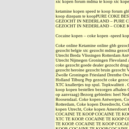
xtc kopen forum mdma te koop xtc kop
ketamine kopen speed te koop forum gh
koop dizepam te koopPURE COKE B
GEZOCHT IN NEDERLAND – PURE C
GEZOCHT IN NEDERLAND – COKE 
Cocaine kopen – coke kopen -speed kop
Coke online Ketamine online ghb gezoc
gezocht belgie xtc gezocht mdma gezoch
Utrecht Breda Vlissingen Rotterdam An
Utrecht Nijmegen Groningen Flevoland 
coke gezocht goede dealer gezocht drugs
gezocht heroine gezocht bruin gezocht 
Zwolle Groningen Friesland Drenthe Ove
Holland Tilburg Pep gezocht coke gezo
XTC knallertjes top spul. Topkwaliteit 
koop kopen bestellen bezorgen afhale
op aanvraag) Bezorg gebieden: heel Ne
Roosendaal. Coke kopen Antwerpen, Co
Rotterdam, Coke kopen Doredrecht, Co
kopen Utrecht, Coke kopen Amersfo
COCAINE TE KOOP COCAINE TE KOO
XTC TE KOOP. COCAINE TE KOOP 
TE KOOP. COCAINE TE KOOP COCAI
KOOP. COCAINE TE KOOP COCAINE