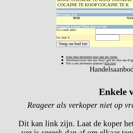
COCAINE TE KOOP COCAINE TE K
Het hoogste bod
BOD
NA
Vraagprijs te hoog? Plaats hier uw bod.
Uw e-mail adres:
Uw
bod: €
Stuur deze advertentie door naar een vriend.
Advertentie hoort hier niet thuis? geef het door aan de
b
Wilt u een advertentie plaatsen?
Klik hier!
Handelsaanbod 
Enkele v
Reageer als verkoper niet op v
Dit kan link zijn. Laat de koper he
ver is spreek dan af om elkaar te