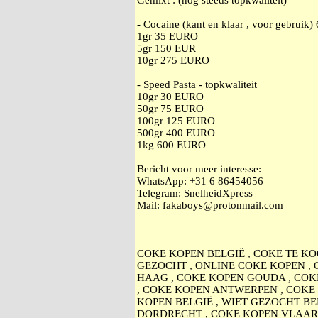
Gemixt : (nog steeds topkwaliteit)
- Cocaine (kant en klaar , voor gebruik
1gr 35 EURO
5gr 150 EUR
10gr 275 EURO
- Speed Pasta - topkwaliteit
10gr 30 EURO
50gr 75 EURO
100gr 125 EURO
500gr 400 EURO
1kg 600 EURO
Bericht voor meer interesse:
WhatsApp: +31 6 86454056
Telegram: SnelheidXpress
Mail: fakaboys@protonmail.com
COKE KOPEN BELGIË , COKE TE KO
GEZOCHT , ONLINE COKE KOPEN ,
HAAG , COKE KOPEN GOUDA , COK
, COKE KOPEN ANTWERPEN , COKE 
KOPEN BELGIË , WIET GEZOCHT BE
DORDRECHT , COKE KOPEN VLAARD