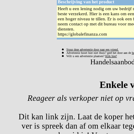
Beschrijving van het product
Heeft u een lening nodig om uw bedrijf n
beste verzekerd. Hier is een kans om een
een hoger niveau te tillen. Er is ook een
neem contact op met dit bureau voor mee
diensten.
https://globalefinanza.com
Stuur deze advertentie door naar een vriend.
Advertentie hoort hier niet thuis? geef het door aan de
b
Wilt u een advertentie plaatsen?
Klik hier!
Handelsaanbod 
Enkele v
Reageer als verkoper niet op v
Dit kan link zijn. Laat de koper he
ver is spreek dan af om elkaar te