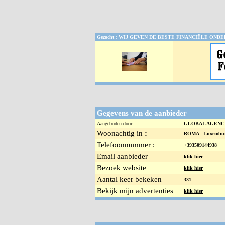
Gezocht
:
WIJ GEVEN DE BESTE FINANCIËLE OND
Gegevens van de aanbieder
Aangeboden door :
GLOBAL AGEN
Woonachtig in
:
ROMA -
Luxembur
Telefoonnummer :
+393509144938
Email aanbieder
klik hier
Bezoek website
klik hier
Aantal keer bekeken
331
Bekijk mijn advertenties
klik hier