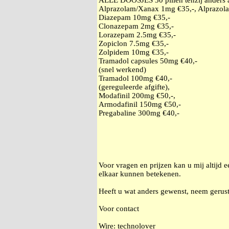
ALLE DOOSJES 30 pillen tenzij anders
Alprazolam/Xanax 1mg €35,-, Alprazol
Diazepam 10mg €35,-
Clonazepam 2mg €35,-
Lorazepam 2.5mg €35,-
Zopiclon 7.5mg €35,-
Zolpidem 10mg €35,-
Tramadol capsules 50mg €40,-
(snel werkend)
Tramadol 100mg €40,-
(gereguleerde afgifte),
Modafinil 200mg €50,-,
Armodafinil 150mg €50,-
Pregabaline 300mg €40,-
Voor vragen en prijzen kan u mij altijd 
elkaar kunnen betekenen.
Heeft u wat anders gewenst, neem gerust
Voor contact
Wire: technolover