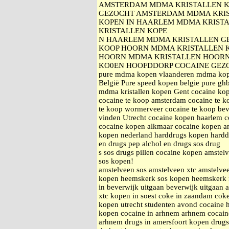
AMSTERDAM MDMA KRISTALLEN K
GEZOCHT AMSTERDAM MDMA KRIS
KOPEN IN HAARLEM MDMA KRISTA
KRISTALLEN KOPE
N HAARLEM MDMA KRISTALLEN G
KOOP HOORN MDMA KRISTALLEN K
HOORN MDMA KRISTALLEN HOORN
KO0EN HOOFDDORP COCAINE GEZ
pure mdma kopen vlaanderen mdma kopen
België Pure speed kopen belgie pure ghb 
mdma kristallen kopen Gent cocaine kop
cocaine te koop amsterdam cocaine te k
te koop wormerveer cocaine te koop bev
vinden Utrecht cocaine kopen haarlem 
cocaine kopen alkmaar cocaine kopen am
kopen nederland harddrugs kopen harddr
en drugs pep alchol en drugs sos drug
s sos drugs pillen cocaine kopen amstelv
sos kopen!
amstelveen sos amstelveen xtc amstelv
kopen heemskerk sos kopen heemskerk
in beverwijk uitgaan beverwijk uitgaan
xtc kopen in soest coke in zaandam cok
kopen utrecht studenten avond cocaine
kopen cocaine in arhnem arhnem cocain
arhnem drugs in amersfoort kopen drugs