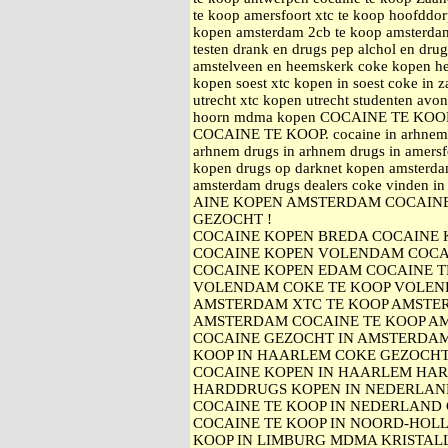
te koop amersfoort xtc te koop hoofddo
kopen amsterdam 2cb te koop amsterdam 
testen drank en drugs pep alchol en dru
amstelveen en heemskerk coke kopen h
kopen soest xtc kopen in soest coke i
utrecht xtc kopen utrecht studenten avo
hoorn mdma kopen COCAINE TE KO
COCAINE TE KOOP. cocaine in arhnem a
arhnem drugs in arhnem drugs in amersfo
kopen drugs op darknet kopen amsterda
amsterdam drugs dealers coke vinden i
AINE KOPEN AMSTERDAM COCAINE
GEZOCHT !
COCAINE KOPEN BREDA COCAINE
COCAINE KOPEN VOLENDAM COCA
COCAINE KOPEN EDAM COCAINE 
VOLENDAM COKE TE KOOP VOLEN
AMSTERDAM XTC TE KOOP AMSTE
AMSTERDAM COCAINE TE KOOP A
COCAINE GEZOCHT IN AMSTERDAM
KOOP IN HAARLEM COKE GEZOCH
COCAINE KOPEN IN HAARLEM HA
HARDDRUGS KOPEN IN NEDERLAN
COCAINE TE KOOP IN NEDERLAND 
COCAINE TE KOOP IN NOORD-HOLL
KOOP IN LIMBURG MDMA KRISTAL