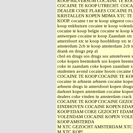
KOOP HILVERSUM COCAINE TE KO
COCAINE TE KOOP UTRECHT. COCA
DEALER COKE FLAKES COCAINE F
KRISTALLEN KOPEN MDMA XTC TE 
KOOP. cocaine t ne te koop uitgeest coca
koop enkhuizen cocaine te koop volenda
cocaine te koop belgie cocaine te koop 
antwerpen cocaine te koop Zaandam xtc 
amersfoort xtc te koop hoofddorp xtc 
amsterdam 2cb te koop amsterdam 2cb te
drank en drugs pep al
chol en drugs sos drugs sos amstelveen
coke kopen heemskerk sos kopen heemsk
coke in zaandam coke kopen zaandam xt
studenten avond cocaine hoorn cocaine
COCAINE TE KOOP COCAINE TE KO
cocaine in arhnem arhnem cocaine kopen
arhnem drugs in amersfoort kopen drugs
darknet kopen amsterdam cocaine kopen
dealers coke vinden in amsterdam c
COCAINE TE KOOP COCAINE GEZO
EINDHOVEN COCAINE KOPEN EDA
KOOP EDAM COKE GEZOCHT EDAM
VOLENDAM COCAINE KOPEN VOLE
KOOP AMSTERDA
M XTC GEZOCHT AMSTERDAM XTC 
M XTC KOP!