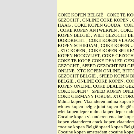
COKE KOPEN BELGIË , COKE TE KO
GEZOCHT , ONLINE COKE KOPEN ,
HAAG , COKE KOPEN GOUDA , COK
, COKE KOPEN ANTWERPEN , COKE 
KOPEN BELGIË , WIET GEZOCHT BE
DORDRECHT , COKE KOPEN VLAARD
KOPEN SCHIEDAM , COKE KOPEN U
, XTC KOPEN , COKE KOPEN SPIJK
KOPEN HOOGVLIET, COKE GEZOCHT
COKE TE KOOP, COKE DEALER GEZO
GEZOCHT , SPEED GEZOCHT BELGI
ONLINE, XTC KOPEN ONLINE, BITC
GEZOCHT BELGIË , SPEED KOPEN B
BELGIË , ONLINE COKE KOPEN, CO
KOPEN ONLINE, COKE DEALER GE
COKE KOPEN? , SPEED KOPEN ONL
COKE GERMANY FORUM, XTC FOR
Mdma kopen Vlaanderen mdma kopen Kort
widow kopen belgie joint kopen België 
wiet kopen ieper mdma kopen ieper mdma
Cocaine kopen vlaanderen cocaine kopen
kopen vlaanderen crack kopen vlaande
cocaine kopen België speed kopen Belg
Cocaine kopen amsterdam cocaine kope