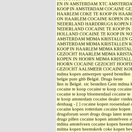
EN IN AMSTERDAM XTC AMSTERDA
KOOP IN AMSTERDAM COCAINE GE
HAARLEM COKE TE KOOP IN HAA
ON HAARLEM COCAINE KOPEN IN 
NEDERLAND HARDDRUGS KOPEN I
NEDERLAND COCAINE TE KOOP IN 
HOLLAND COCAINE TE KOOP IN N
AMSTERDAM MDMA KRISTALLEN G
AMSTERDAM MDMA KRISTALLEN K
KOOP IN HAARLEM MDMA KRISTA
GEZOCHT HAARLEM MDMA KRISTA
KOPEN IN HOORN MDMA KRISTALL
HOORN COCAINE GEZOCHT HOOFD
GEZOCHT AALSMEER COCAINE KOPEN
mdma kopen antwerpen speed bestellen 
belgie pure ghb België. Drugs beste
llen in België. xtc bestellen Gent mdma
cocaine te koop cocaine te koop cocain
cocaine te koop bloemendaal cocaine te
te koop amsterdam cocaine dealer vinde
denhaag - [ ] cocaine kopen roosendaal
cocaine kopen rotterdam cocaine kopen
drugsforum soort drugs drugs laten teste
drugs pillen cocaine kopen amstelveen 
mdma amstelveen cocaine kopen heems
mdma kopen heemskerk coke kopen bever