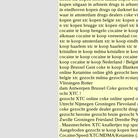
kopen uitgaan in arhnem drugs in arhnem
in eindhoven kopen drugs op darknet k
waar in amsterdam drugs dealers coke v
kopen gent xtc kopen belgie xtc kopen 
n xtc kopen brugge xtc kopen rijsel xtc
cocaine te koop hengelo cocaine te koop
alkmaar cocaine te koop veenendaal coc
xtc te koop amsterdam xtc te koop eindh
koop haarlem xtc te koop haarlem xtc t
kristallen te koop mdma kristallen te ko
cocaine te koop cocaine te koop cocaine
koop cocaïne te koop Nederland / Belgi
koop Brussel Gent coke te koop Blanke
online Ketamine online ghb gezocht he
belgie xtc gezocht mdma gezocht ecstas
Vlissingen Rotter
dam Antwerpen Brussel Coke gezocht sp
ocht XTC !
gezocht XTC online coke online speed 
Utrecht Nijmegen Groningen Flevoland 
coke gezocht goede dealer gezocht drugs
gezocht heroine gezocht bruin gezocht 
Zwolle Groningen Friesland Drenthe Pe
. Maasmechelen XTC knallertjes top spul.
Aangeboden gezocht te koop kopen best
Cocaïne/Speed/XTC/MDMA/Ketamine (An