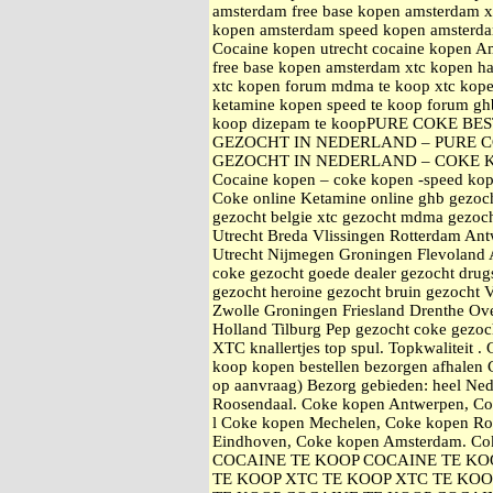
amsterdam free base kopen amsterdam
kopen amsterdam speed kopen amsterd
Cocaine kopen utrecht cocaine kopen A
free base kopen amsterdam xtc kope
xtc kopen forum mdma te koop xtc kop
ketamine kopen speed te koop forum gh
koop dizepam te koopPURE COKE B
GEZOCHT IN NEDERLAND – PURE C
GEZOCHT IN NEDERLAND – COKE 
Cocaine kopen – coke kopen -speed kop
Coke online Ketamine online ghb gezoc
gezocht belgie xtc gezocht mdma gezoch
Utrecht Breda Vlissingen Rotterdam An
Utrecht Nijmegen Groningen Flevoland 
coke gezocht goede dealer gezocht drugs
gezocht heroine gezocht bruin gezocht 
Zwolle Groningen Friesland Drenthe Ove
Holland Tilburg Pep gezocht coke gezo
XTC knallertjes top spul. Topkwaliteit 
koop kopen bestellen bezorgen afhale
op aanvraag) Bezorg gebieden: heel Ne
Roosendaal. Coke kopen Antwerpen, Co
l Coke kopen Mechelen, Coke kopen Ro
Eindhoven, Coke kopen Amsterdam. Cok
COCAINE TE KOOP COCAINE TE KO
TE KOOP XTC TE KOOP XTC TE KOO