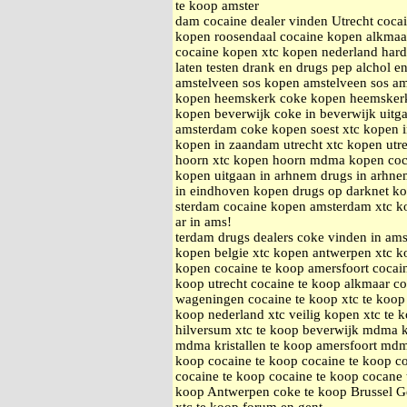
te koop amster
dam cocaine dealer vinden Utrecht coc
kopen roosendaal cocaine kopen alkmaa
cocaine kopen xtc kopen nederland hard
laten testen drank en drugs pep alchol e
amstelveen sos kopen amstelveen sos a
kopen heemskerk coke kopen heemsker
kopen beverwijk coke in beverwijk uitg
amsterdam coke kopen soest xtc kopen 
kopen in zaandam utrecht xtc kopen utr
hoorn xtc kopen hoorn mdma kopen coc
kopen uitgaan in arhnem drugs in arhnem
in eindhoven kopen drugs op darknet k
sterdam cocaine kopen amsterdam xtc k
ar in ams!
terdam drugs dealers coke vinden in am
kopen belgie xtc kopen antwerpen xtc ko
kopen cocaine te koop amersfoort cocai
koop utrecht cocaine te koop alkmaar c
wageningen cocaine te koop xtc te koop 
koop nederland xtc veilig kopen xtc te 
hilversum xtc te koop beverwijk mdma k
mdma kristallen te koop amersfoort mdma
koop cocaine te koop cocaine te koop co
cocaine te koop cocaine te koop cocane 
koop Antwerpen coke te koop Brussel G