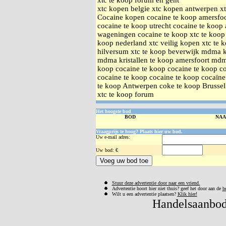
xtc te koop forum en gent
xtc kopen belgie xtc kopen antwerpen xt
Cocaine kopen cocaine te koop amersfoo
cocaine te koop utrecht cocaine te koop
wageningen cocaine te koop xtc te koop 
koop nederland xtc veilig kopen xtc te 
hilversum xtc te koop beverwijk mdma k
mdma kristallen te koop amersfoort mdma
koop cocaine te koop cocaine te koop co
cocaine te koop cocaine te koop cocaïne
te koop Antwerpen coke te koop Brusse
xtc te koop forum
Het hoogste bod
BOD
NA
Vraagprijs te hoog? Plaats hier uw bod.
Uw e-mail adres:
Uw
bod: €
Stuur deze advertentie door naar een vriend.
Advertentie hoort hier niet thuis? geef het door aan de
b
Wilt u een advertentie plaatsen?
Klik hier!
Handelsaanbod 