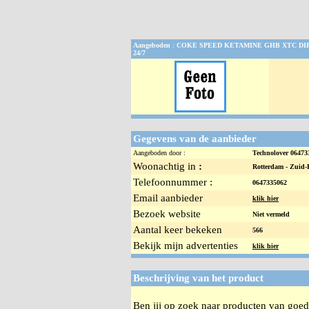
Aangeboden
:
COKE SPEED KETAMINE GHB XTC DI
24/7
Gegevens van de aanbieder
Aangeboden door :
Technolover 0647
Woonachtig in
:
Rotterdam -
Zuid-
Telefoonnummer :
0647335062
Email aanbieder
klik hier
Bezoek website
Niet vermeld
Aantal keer bekeken
566
Bekijk mijn advertenties
klik hier
Beschrijving van het product
Ben jij op zoek naar producten van goede