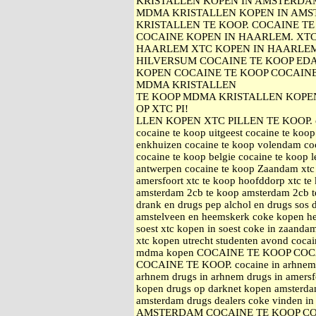
KRISTALLEN KOPEN IN AMSTERDA
MDMA KRISTALLEN KOPEN IN AMS
KRISTALLEN TE KOOP. COCAINE 
COCAINE KOPEN IN HAARLEM. XTC
HAARLEM XTC KOPEN IN HAARLEM
HILVERSUM COCAINE TE KOOP ED
KOPEN COCAINE TE KOOP COCAIN
MDMA KRISTALLEN
TE KOOP MDMA KRISTALLEN KOPE
OP XTC PI!
LLEN KOPEN XTC PILLEN TE KOOP. coca
cocaine te koop uitgeest cocaine te koop
enkhuizen cocaine te koop volendam coc
cocaine te koop belgie cocaine te koop 
antwerpen cocaine te koop Zaandam xtc 
amersfoort xtc te koop hoofddorp xtc 
amsterdam 2cb te koop amsterdam 2cb te
drank en drugs pep alchol en drugs sos 
amstelveen en heemskerk coke kopen h
soest xtc kopen in soest coke in zaand
xtc kopen utrecht studenten avond coca
mdma kopen COCAINE TE KOOP CO
COCAINE TE KOOP. cocaine in arhnem a
arhnem drugs in arhnem drugs in amersfo
kopen drugs op darknet kopen amsterda
amsterdam drugs dealers coke vinden
AMSTERDAM COCAINE TE KOOP C