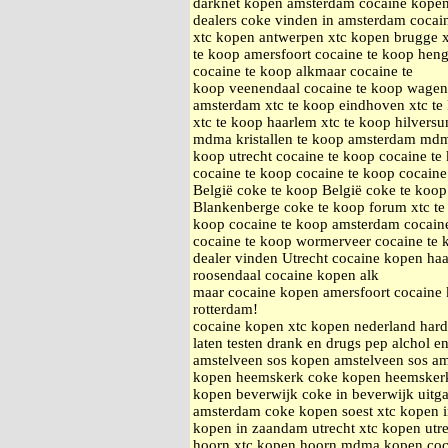
darknet kopen amsterdam cocaine kopen
dealers coke vinden in amsterdam cocai
xtc kopen antwerpen xtc kopen brugge xt
te koop amersfoort cocaine te koop heng
cocaine te koop alkmaar cocaine te
koop veenendaal cocaine te koop wageni
amsterdam xtc te koop eindhoven xtc te 
xtc te koop haarlem xtc te koop hilvers
mdma kristallen te koop amsterdam mdma 
koop utrecht cocaine te koop cocaine te
cocaine te koop cocaine te koop cocaine
België coke te koop België coke te koo
Blankenberge coke te koop forum xtc te
koop cocaine te koop amsterdam cocain
cocaine te koop wormerveer cocaine te 
dealer vinden Utrecht cocaine kopen h
roosendaal cocaine kopen alk
maar cocaine kopen amersfoort cocaine 
rotterdam!
cocaine kopen xtc kopen nederland hard
laten testen drank en drugs pep alchol e
amstelveen sos kopen amstelveen sos a
kopen heemskerk coke kopen heemsker
kopen beverwijk coke in beverwijk uitg
amsterdam coke kopen soest xtc kopen 
kopen in zaandam utrecht xtc kopen utr
hoorn xtc kopen hoorn mdma kopen coc