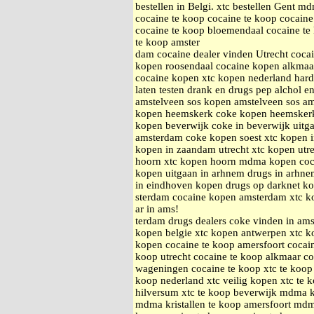
bestellen in Belgi. xtc bestellen Gent 
cocaine te koop cocaine te koop cocain
cocaine te koop bloemendaal cocaine te
te koop amster
dam cocaine dealer vinden Utrecht coc
kopen roosendaal cocaine kopen alkmaa
cocaine kopen xtc kopen nederland hard
laten testen drank en drugs pep alchol e
amstelveen sos kopen amstelveen sos a
kopen heemskerk coke kopen heemsker
kopen beverwijk coke in beverwijk uitg
amsterdam coke kopen soest xtc kopen 
kopen in zaandam utrecht xtc kopen utr
hoorn xtc kopen hoorn mdma kopen coc
kopen uitgaan in arhnem drugs in arhnem
in eindhoven kopen drugs op darknet k
sterdam cocaine kopen amsterdam xtc k
ar in ams!
terdam drugs dealers coke vinden in am
kopen belgie xtc kopen antwerpen xtc ko
kopen cocaine te koop amersfoort cocai
koop utrecht cocaine te koop alkmaar c
wageningen cocaine te koop xtc te koop 
koop nederland xtc veilig kopen xtc te 
hilversum xtc te koop beverwijk mdma k
mdma kristallen te koop amersfoort mdma