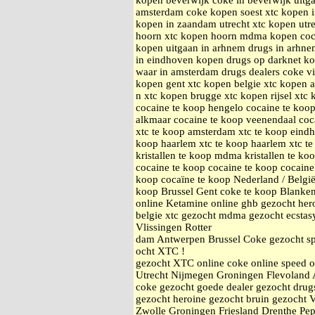
kopen beverwijk coke in beverwijk uitg
amsterdam coke kopen soest xtc kopen 
kopen in zaandam utrecht xtc kopen utr
hoorn xtc kopen hoorn mdma kopen coc
kopen uitgaan in arhnem drugs in arhnem
in eindhoven kopen drugs op darknet k
waar in amsterdam drugs dealers coke v
kopen gent xtc kopen belgie xtc kopen 
n xtc kopen brugge xtc kopen rijsel xtc
cocaine te koop hengelo cocaine te koop
alkmaar cocaine te koop veenendaal coc
xtc te koop amsterdam xtc te koop eindh
koop haarlem xtc te koop haarlem xtc t
kristallen te koop mdma kristallen te ko
cocaine te koop cocaine te koop cocaine
koop cocaïne te koop Nederland / Belgi
koop Brussel Gent coke te koop Blanke
online Ketamine online ghb gezocht he
belgie xtc gezocht mdma gezocht ecstas
Vlissingen Rotter
dam Antwerpen Brussel Coke gezocht sp
ocht XTC !
gezocht XTC online coke online speed 
Utrecht Nijmegen Groningen Flevoland 
coke gezocht goede dealer gezocht drugs
gezocht heroine gezocht bruin gezocht 
Zwolle Groningen Friesland Drenthe Pe