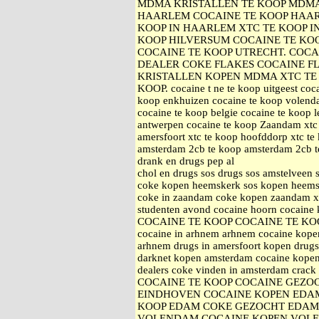
MDMA KRISTALLEN TE KOOP MDMA 
HAARLEM COCAINE TE KOOP HAAR
KOOP IN HAARLEM XTC TE KOOP I
KOOP HILVERSUM COCAINE TE KO
COCAINE TE KOOP UTRECHT. COCA
DEALER COKE FLAKES COCAINE F
KRISTALLEN KOPEN MDMA XTC TE 
KOOP. cocaine t ne te koop uitgeest coca
koop enkhuizen cocaine te koop volenda
cocaine te koop belgie cocaine te koop 
antwerpen cocaine te koop Zaandam xtc 
amersfoort xtc te koop hoofddorp xtc 
amsterdam 2cb te koop amsterdam 2cb te
drank en drugs pep al
chol en drugs sos drugs sos amstelveen
coke kopen heemskerk sos kopen heemsk
coke in zaandam coke kopen zaandam xt
studenten avond cocaine hoorn cocaine
COCAINE TE KOOP COCAINE TE KO
cocaine in arhnem arhnem cocaine kopen
arhnem drugs in amersfoort kopen drugs
darknet kopen amsterdam cocaine kopen
dealers coke vinden in amsterdam c
COCAINE TE KOOP COCAINE GEZO
EINDHOVEN COCAINE KOPEN EDA
KOOP EDAM COKE GEZOCHT EDAM
VOLENDAM COCAINE KOPEN VOLE