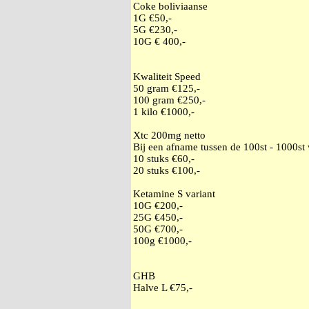
Coke boliviaanse
1G €50,-
5G €230,-
10G € 400,-
Kwaliteit Speed
50 gram €125,-
100 gram €250,-
1 kilo €1000,-
Xtc 200mg netto
Bij een afname tussen de 100st - 1000st
10 stuks €60,-
20 stuks €100,-
Ketamine S variant
10G €200,-
25G €450,-
50G €700,-
100g €1000,-
GHB
Halve L €75,-