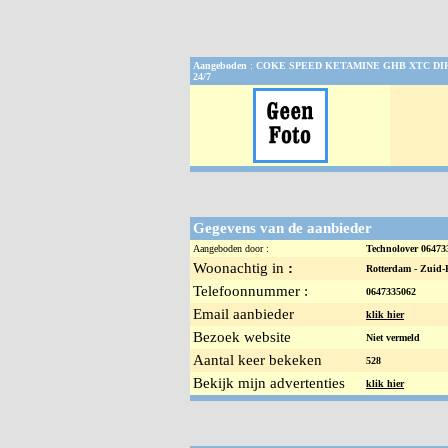
Aangeboden
:
COKE SPEED KETAMINE GHB XTC DI
24/7
Gegevens van de aanbieder
Aangeboden door :
Technolover 0647
Woonachtig in
:
Rotterdam -
Zuid-
Telefoonnummer :
0647335062
Email aanbieder
klik hier
Bezoek website
Niet vermeld
Aantal keer bekeken
528
Bekijk mijn advertenties
klik hier