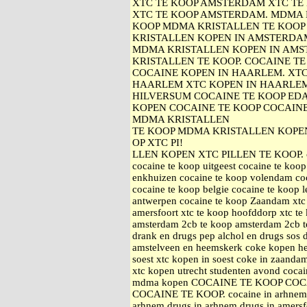
XTC TE KOOP AMSTERDAM XTC TE
XTC TE KOOP AMSTERDAM. MDMA 
KOOP MDMA KRISTALLEN TE KOOP
KRISTALLEN KOPEN IN AMSTERDA
MDMA KRISTALLEN KOPEN IN AMS
KRISTALLEN TE KOOP. COCAINE 
COCAINE KOPEN IN HAARLEM. XTC
HAARLEM XTC KOPEN IN HAARLEM
HILVERSUM COCAINE TE KOOP ED
KOPEN COCAINE TE KOOP COCAIN
MDMA KRISTALLEN
TE KOOP MDMA KRISTALLEN KOPE
OP XTC PI!
LLEN KOPEN XTC PILLEN TE KOOP. coca
cocaine te koop uitgeest cocaine te koop
enkhuizen cocaine te koop volendam coc
cocaine te koop belgie cocaine te koop 
antwerpen cocaine te koop Zaandam xtc 
amersfoort xtc te koop hoofddorp xtc 
amsterdam 2cb te koop amsterdam 2cb te
drank en drugs pep alchol en drugs sos 
amstelveen en heemskerk coke kopen h
soest xtc kopen in soest coke in zaand
xtc kopen utrecht studenten avond coca
mdma kopen COCAINE TE KOOP CO
COCAINE TE KOOP. cocaine in arhnem a
arhnem drugs in arhnem drugs in amersfo