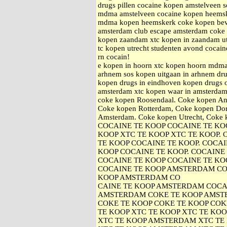
drugs pillen cocaine kopen amstelveen 
mdma amstelveen cocaine kopen heems
mdma kopen heemskerk coke kopen bever
amsterdam club escape amsterdam coke k
kopen zaandam xtc kopen in zaandam ut
tc kopen utrecht studenten avond cocain
rn cocain!
e kopen in hoorn xtc kopen hoorn mdma
arhnem sos kopen uitgaan in arhnem drug
kopen drugs in eindhoven kopen drugs 
amsterdam xtc kopen waar in amsterdam
coke kopen Roosendaal. Coke kopen An
Coke kopen Rotterdam, Coke kopen Dor
Amsterdam. Coke kopen Utrecht, Cok
COCAINE TE KOOP COCAINE TE KOO
KOOP XTC TE KOOP XTC TE KOOP.
TE KOOP COCAINE TE KOOP. COCAI
KOOP COCAINE TE KOOP. COCAINE
COCAINE TE KOOP COCAINE TE KOO
COCAINE TE KOOP AMSTERDAM CO
KOOP AMSTERDAM CO
CAINE TE KOOP AMSTERDAM COCA
AMSTERDAM COKE TE KOOP AMST
COKE TE KOOP COKE TE KOOP COK
TE KOOP XTC TE KOOP XTC TE KOO
XTC TE KOOP AMSTERDAM XTC TE