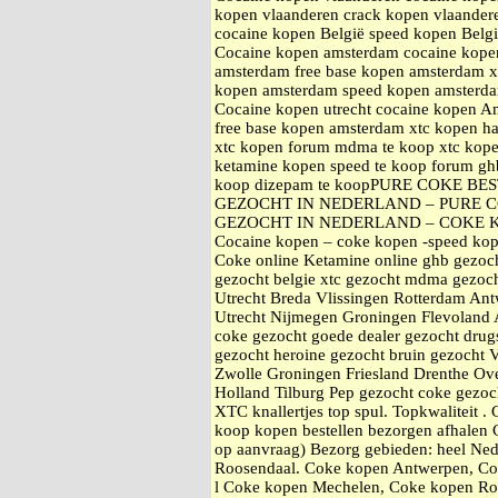
kopen vlaanderen crack kopen vlaande
cocaine kopen België speed kopen Belg
Cocaine kopen amsterdam cocaine kope
amsterdam free base kopen amsterdam
kopen amsterdam speed kopen amsterd
Cocaine kopen utrecht cocaine kopen A
free base kopen amsterdam xtc kope
xtc kopen forum mdma te koop xtc kop
ketamine kopen speed te koop forum gh
koop dizepam te koopPURE COKE B
GEZOCHT IN NEDERLAND – PURE C
GEZOCHT IN NEDERLAND – COKE 
Cocaine kopen – coke kopen -speed kop
Coke online Ketamine online ghb gezoc
gezocht belgie xtc gezocht mdma gezoch
Utrecht Breda Vlissingen Rotterdam An
Utrecht Nijmegen Groningen Flevoland 
coke gezocht goede dealer gezocht drugs
gezocht heroine gezocht bruin gezocht 
Zwolle Groningen Friesland Drenthe Ove
Holland Tilburg Pep gezocht coke gezo
XTC knallertjes top spul. Topkwaliteit 
koop kopen bestellen bezorgen afhale
op aanvraag) Bezorg gebieden: heel Ne
Roosendaal. Coke kopen Antwerpen, Co
l Coke kopen Mechelen, Coke kopen Ro