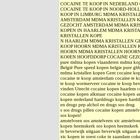
COCAINE TE KOOP IN NEDERLAND 
COCAINE TE KOOP IN NOORD-HOLL
KOOP IN LIMBURG MDMA KRISTAL
AMSTERDAM MDMA KRISTALLEN K
GEZOCHT AMSTERDAM MDMA KRIS
KOPEN IN HAARLEM MDMA KRISTA
KRISTALLEN KOPE
N HAARLEM MDMA KRISTALLEN G
KOOP HOORN MDMA KRISTALLEN K
HOORN MDMA KRISTALLEN HOORN
KO0EN HOOFDDORP COCAINE GEZ
pure mdma kopen vlaanderen mdma kopen
België Pure speed kopen belgie pure ghb 
mdma kristallen kopen Gent cocaine kop
cocaine te koop amsterdam cocaine te k
te koop wormerveer cocaine te koop bev
vinden Utrecht cocaine kopen haarlem 
cocaine kopen alkmaar cocaine kopen am
kopen nederland harddrugs kopen harddr
en drugs pep alchol en drugs sos drug
s sos drugs pillen cocaine kopen amstelv
sos kopen!
amstelveen sos amstelveen xtc amstelv
kopen heemskerk sos kopen heemskerk
in beverwijk uitgaan beverwijk uitgaan
xtc kopen in soest coke in zaandam cok