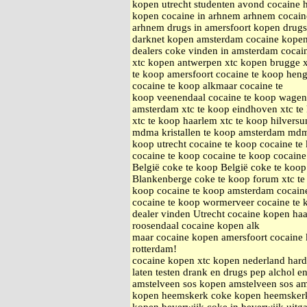
kopen utrecht studenten avond cocaine
kopen cocaine in arhnem arhnem cocain
arhnem drugs in amersfoort kopen drugs
darknet kopen amsterdam cocaine kopen
dealers coke vinden in amsterdam cocai
xtc kopen antwerpen xtc kopen brugge xt
te koop amersfoort cocaine te koop heng
cocaine te koop alkmaar cocaine te
koop veenendaal cocaine te koop wageni
amsterdam xtc te koop eindhoven xtc te 
xtc te koop haarlem xtc te koop hilvers
mdma kristallen te koop amsterdam mdma 
koop utrecht cocaine te koop cocaine te
cocaine te koop cocaine te koop cocaine
België coke te koop België coke te koo
Blankenberge coke te koop forum xtc te
koop cocaine te koop amsterdam cocain
cocaine te koop wormerveer cocaine te 
dealer vinden Utrecht cocaine kopen h
roosendaal cocaine kopen alk
maar cocaine kopen amersfoort cocaine 
rotterdam!
cocaine kopen xtc kopen nederland hard
laten testen drank en drugs pep alchol e
amstelveen sos kopen amstelveen sos a
kopen heemskerk coke kopen heemsker