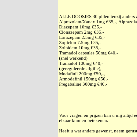
ALLE DOOSJES 30 pillen tenzij anders
Alprazolam/Xanax 1mg €35,-, Alprazol
Diazepam 10mg €35,-
Clonazepam 2mg €35,-
Lorazepam 2.5mg €35,-
Zopiclon 7.5mg €35,-
Zolpidem 10mg €35,-
Tramadol capsules 50mg €40,-
(snel werkend)
Tramadol 100mg €40,-
(gereguleerde afgifte),
Modafinil 200mg €50,-,
Armodafinil 150mg €50,-
Pregabaline 300mg €40,-
Voor vragen en prijzen kan u mij altijd 
elkaar kunnen betekenen.
Heeft u wat anders gewenst, neem gerust