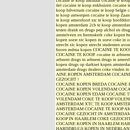
cocaine te koop alkmaar cocaine te koop
tiel cocaine te koop enkhuizen cocaine 
koop hilversum cocaine te koop belgie c
te koop antwerpen cocaine te koop Zaan
te koop amersfoort xtc te koop hoofddo
kopen amsterdam 2cb te koop amsterdam 
testen drank en drugs pep alchol en dru
amstelveen en heemskerk coke kopen h
kopen soest xtc kopen in soest coke i
utrecht xtc kopen utrecht studenten avo
hoorn mdma kopen COCAINE TE KO
COCAINE TE KOOP. cocaine in arhnem a
arhnem drugs in arhnem drugs in amersfo
kopen drugs op darknet kopen amsterda
amsterdam drugs dealers coke vinden i
AINE KOPEN AMSTERDAM COCAINE
GEZOCHT !
COCAINE KOPEN BREDA COCAINE
COCAINE KOPEN VOLENDAM COCA
COCAINE KOPEN EDAM COCAINE 
VOLENDAM COKE TE KOOP VOLEN
AMSTERDAM XTC TE KOOP AMSTE
AMSTERDAM COCAINE TE KOOP A
COCAINE GEZOCHT IN AMSTERDAM
KOOP IN HAARLEM COKE GEZOCH
COCAINE KOPEN IN HAARLEM HA
HARDDRUGS KOPEN IN NEDERLAN