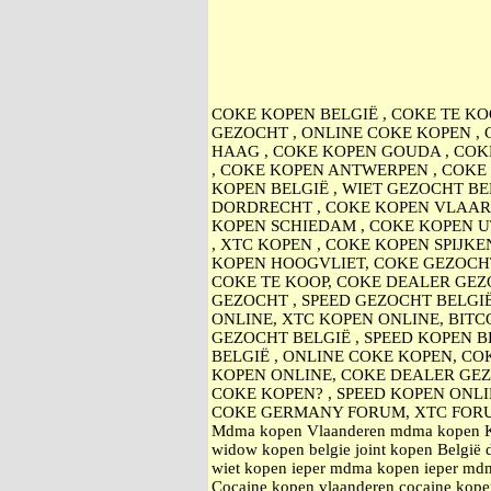
COKE KOPEN BELGIË , COKE TE KO
GEZOCHT , ONLINE COKE KOPEN ,
HAAG , COKE KOPEN GOUDA , COK
, COKE KOPEN ANTWERPEN , COKE 
KOPEN BELGIË , WIET GEZOCHT BE
DORDRECHT , COKE KOPEN VLAARD
KOPEN SCHIEDAM , COKE KOPEN U
, XTC KOPEN , COKE KOPEN SPIJK
KOPEN HOOGVLIET, COKE GEZOCHT
COKE TE KOOP, COKE DEALER GEZO
GEZOCHT , SPEED GEZOCHT BELGI
ONLINE, XTC KOPEN ONLINE, BITC
GEZOCHT BELGIË , SPEED KOPEN B
BELGIË , ONLINE COKE KOPEN, CO
KOPEN ONLINE, COKE DEALER GE
COKE KOPEN? , SPEED KOPEN ONL
COKE GERMANY FORUM, XTC FOR
Mdma kopen Vlaanderen mdma kopen Kort
widow kopen belgie joint kopen België 
wiet kopen ieper mdma kopen ieper mdma
Cocaine kopen vlaanderen cocaine kopen