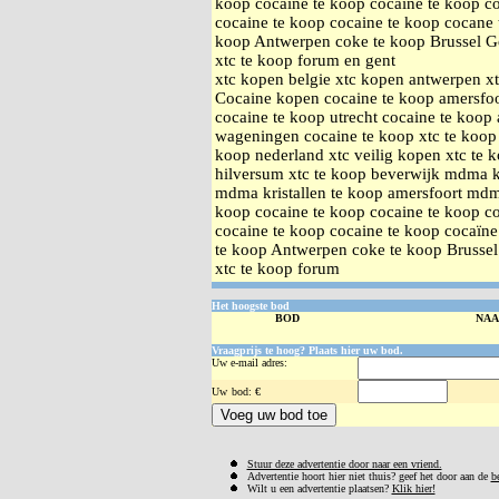
koop cocaine te koop cocaine te koop co
cocaine te koop cocaine te koop cocane 
koop Antwerpen coke te koop Brussel G
xtc te koop forum en gent
xtc kopen belgie xtc kopen antwerpen xt
Cocaine kopen cocaine te koop amersfoo
cocaine te koop utrecht cocaine te koop
wageningen cocaine te koop xtc te koop 
koop nederland xtc veilig kopen xtc te 
hilversum xtc te koop beverwijk mdma k
mdma kristallen te koop amersfoort mdma
koop cocaine te koop cocaine te koop co
cocaine te koop cocaine te koop cocaïne
te koop Antwerpen coke te koop Brusse
xtc te koop forum
Het hoogste bod
BOD
NA
Vraagprijs te hoog? Plaats hier uw bod.
Uw e-mail adres:
Uw
bod: €
Stuur deze advertentie door naar een vriend.
Advertentie hoort hier niet thuis? geef het door aan de
b
Wilt u een advertentie plaatsen?
Klik hier!