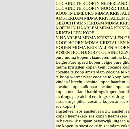
COCAINE TE KOOP IN NEDERLAND 
COCAINE TE KOOP IN NOORD-HOLL
KOOP IN LIMBURG MDMA KRISTAL
AMSTERDAM MDMA KRISTALLEN K
GEZOCHT AMSTERDAM MDMA KRIS
KOPEN IN HAARLEM MDMA KRISTA
KRISTALLEN KOPE
N HAARLEM MDMA KRISTALLEN G
KOOP HOORN MDMA KRISTALLEN K
HOORN MDMA KRISTALLEN HOORN
KO0EN HOOFDDORP COCAINE GEZ
pure mdma kopen vlaanderen mdma kopen
België Pure speed kopen belgie pure ghb 
mdma kristallen kopen Gent cocaine kop
cocaine te koop amsterdam cocaine te k
te koop wormerveer cocaine te koop bev
vinden Utrecht cocaine kopen haarlem 
cocaine kopen alkmaar cocaine kopen am
kopen nederland harddrugs kopen harddr
en drugs pep alchol en drugs sos drug
s sos drugs pillen cocaine kopen amstelv
sos kopen!
amstelveen sos amstelveen xtc amstelv
kopen heemskerk sos kopen heemskerk
in beverwijk uitgaan beverwijk uitgaan
xtc kopen in soest coke in zaandam cok