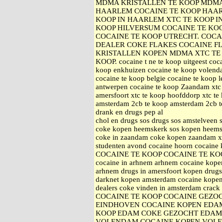
MDMA KRISTALLEN TE KOOP MDMA 
HAARLEM COCAINE TE KOOP HAAR
KOOP IN HAARLEM XTC TE KOOP I
KOOP HILVERSUM COCAINE TE KO
COCAINE TE KOOP UTRECHT. COCA
DEALER COKE FLAKES COCAINE F
KRISTALLEN KOPEN MDMA XTC TE 
KOOP. cocaine t ne te koop uitgeest coca
koop enkhuizen cocaine te koop volenda
cocaine te koop belgie cocaine te koop 
antwerpen cocaine te koop Zaandam xtc 
amersfoort xtc te koop hoofddorp xtc 
amsterdam 2cb te koop amsterdam 2cb te
drank en drugs pep al
chol en drugs sos drugs sos amstelveen
coke kopen heemskerk sos kopen heemsk
coke in zaandam coke kopen zaandam xt
studenten avond cocaine hoorn cocaine
COCAINE TE KOOP COCAINE TE KO
cocaine in arhnem arhnem cocaine kopen
arhnem drugs in amersfoort kopen drugs
darknet kopen amsterdam cocaine kopen
dealers coke vinden in amsterdam c
COCAINE TE KOOP COCAINE GEZO
EINDHOVEN COCAINE KOPEN EDA
KOOP EDAM COKE GEZOCHT EDAM
VOLENDAM COCAINE KOPEN VOLE