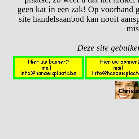
geen kat in een zak! Op voorhand g
site handelsaanbod kan nooit aansp
mis
Deze site gebuiken