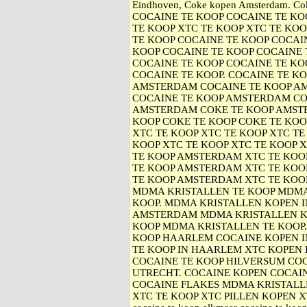
Eindhoven, Coke kopen Amsterdam. Cok
COCAINE TE KOOP COCAINE TE KO
TE KOOP XTC TE KOOP XTC TE KOO
TE KOOP COCAINE TE KOOP COCAIN
KOOP COCAINE TE KOOP COCAINE 
COCAINE TE KOOP COCAINE TE KO
COCAINE TE KOOP. COCAINE TE K
AMSTERDAM COCAINE TE KOOP A
COCAINE TE KOOP AMSTERDAM CO
AMSTERDAM COKE TE KOOP AMST
KOOP COKE TE KOOP COKE TE KOO
XTC TE KOOP XTC TE KOOP XTC TE
KOOP XTC TE KOOP XTC TE KOOP 
TE KOOP AMSTERDAM XTC TE KO
TE KOOP AMSTERDAM XTC TE KOO
TE KOOP AMSTERDAM XTC TE KOO
MDMA KRISTALLEN TE KOOP MDMA
KOOP. MDMA KRISTALLEN KOPEN 
AMSTERDAM MDMA KRISTALLEN K
KOOP MDMA KRISTALLEN TE KOOP
KOOP HAARLEM COCAINE KOPEN I
TE KOOP IN HAARLEM XTC KOPEN 
COCAINE TE KOOP HILVERSUM COC
UTRECHT. COCAINE KOPEN COCAI
COCAINE FLAKES MDMA KRISTALL
XTC TE KOOP XTC PILLEN KOPEN XTC 