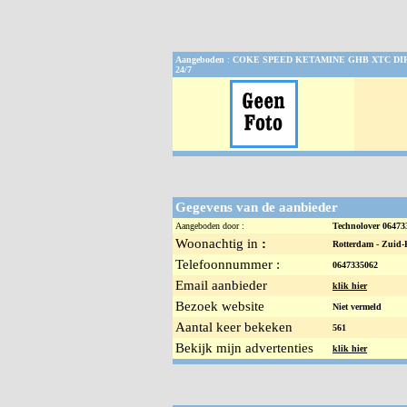
Aangeboden
:
COKE SPEED KETAMINE GHB XTC DI
24/7
Gegevens van de aanbieder
Aangeboden door :
Technolover 0647
Woonachtig in
:
Rotterdam -
Zuid-
Telefoonnummer :
0647335062
Email aanbieder
klik hier
Bezoek website
Niet vermeld
Aantal keer bekeken
561
Bekijk mijn advertenties
klik hier