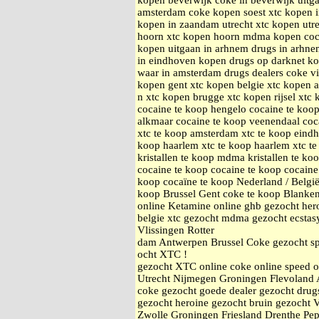
kopen beverwijk coke in beverwijk uitg
amsterdam coke kopen soest xtc kopen 
kopen in zaandam utrecht xtc kopen utr
hoorn xtc kopen hoorn mdma kopen coc
kopen uitgaan in arhnem drugs in arhnem
in eindhoven kopen drugs op darknet k
waar in amsterdam drugs dealers coke v
kopen gent xtc kopen belgie xtc kopen 
n xtc kopen brugge xtc kopen rijsel xtc
cocaine te koop hengelo cocaine te koop
alkmaar cocaine te koop veenendaal coc
xtc te koop amsterdam xtc te koop eindh
koop haarlem xtc te koop haarlem xtc t
kristallen te koop mdma kristallen te ko
cocaine te koop cocaine te koop cocaine
koop cocaïne te koop Nederland / Belgi
koop Brussel Gent coke te koop Blanke
online Ketamine online ghb gezocht he
belgie xtc gezocht mdma gezocht ecstas
Vlissingen Rotter
dam Antwerpen Brussel Coke gezocht sp
ocht XTC !
gezocht XTC online coke online speed 
Utrecht Nijmegen Groningen Flevoland 
coke gezocht goede dealer gezocht drugs
gezocht heroine gezocht bruin gezocht 
Zwolle Groningen Friesland Drenthe Pe