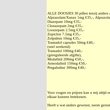
ALLE DOOSJES 30 pillen tenzij anders
Alprazolam/Xanax 1mg €35,-, Alprazol
Diazepam 10mg €35,-
Clonazepam 2mg €35,-
Lorazepam 2.5mg €35,-
Zopiclon 7.5mg €35,-
Zolpidem 10mg €35,-
Tramadol capsules 50mg €40,-
(snel werkend)
Tramadol 100mg €40,-
(gereguleerde afgifte),
Modafinil 200mg €50,-,
Armodafinil 150mg €50,-
Pregabaline 300mg €40,-
Voor vragen en prijzen kan u mij altijd 
elkaar kunnen betekenen.
Heeft u wat anders gewenst, neem gerust