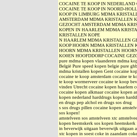
COCAINE TE KOOP IN NEDERLAND 
COCAINE TE KOOP IN NOORD-HOLL
KOOP IN LIMBURG MDMA KRISTAL
AMSTERDAM MDMA KRISTALLEN K
GEZOCHT AMSTERDAM MDMA KRIS
KOPEN IN HAARLEM MDMA KRISTA
KRISTALLEN KOPE
N HAARLEM MDMA KRISTALLEN G
KOOP HOORN MDMA KRISTALLEN K
HOORN MDMA KRISTALLEN HOORN
KO0EN HOOFDDORP COCAINE GEZ
pure mdma kopen vlaanderen mdma kopen
België Pure speed kopen belgie pure ghb 
mdma kristallen kopen Gent cocaine kop
cocaine te koop amsterdam cocaine te k
te koop wormerveer cocaine te koop bev
vinden Utrecht cocaine kopen haarlem 
cocaine kopen alkmaar cocaine kopen am
kopen nederland harddrugs kopen harddr
en drugs pep alchol en drugs sos drug
s sos drugs pillen cocaine kopen amstelv
sos kopen!
amstelveen sos amstelveen xtc amstelv
kopen heemskerk sos kopen heemskerk
in beverwijk uitgaan beverwijk uitgaan
xtc kopen in soest coke in zaandam cok