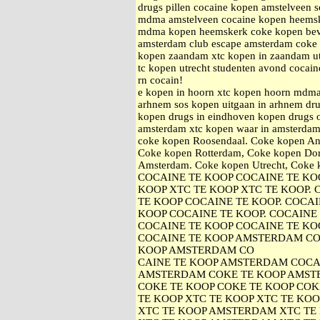
drugs pillen cocaine kopen amstelveen 
mdma amstelveen cocaine kopen heems
mdma kopen heemskerk coke kopen bever
amsterdam club escape amsterdam coke k
kopen zaandam xtc kopen in zaandam ut
tc kopen utrecht studenten avond cocain
rn cocain!
e kopen in hoorn xtc kopen hoorn mdma
arhnem sos kopen uitgaan in arhnem drug
kopen drugs in eindhoven kopen drugs 
amsterdam xtc kopen waar in amsterdam
coke kopen Roosendaal. Coke kopen An
Coke kopen Rotterdam, Coke kopen Dor
Amsterdam. Coke kopen Utrecht, Cok
COCAINE TE KOOP COCAINE TE KOO
KOOP XTC TE KOOP XTC TE KOOP.
TE KOOP COCAINE TE KOOP. COCAI
KOOP COCAINE TE KOOP. COCAINE
COCAINE TE KOOP COCAINE TE KOO
COCAINE TE KOOP AMSTERDAM CO
KOOP AMSTERDAM CO
CAINE TE KOOP AMSTERDAM COCA
AMSTERDAM COKE TE KOOP AMST
COKE TE KOOP COKE TE KOOP COK
TE KOOP XTC TE KOOP XTC TE KOO
XTC TE KOOP AMSTERDAM XTC TE