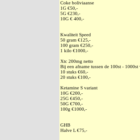
Coke boliviaanse
1G €50,-
5G €230,-
10G € 400,-
Kwaliteit Speed
50 gram €125,-
100 gram €250,-
1 kilo €1000,-
Xtc 200mg netto
Bij een afname tussen de 100st - 1000st
10 stuks €60,-
20 stuks €100,-
Ketamine S variant
10G €200,-
25G €450,-
50G €700,-
100g €1000,-
GHB
Halve L €75,-