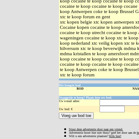
koop cocaine te koop cocaine te koop co
cocaine te koop cocaine te koop cocane 
koop Antwerpen coke te koop Brussel G
xtc te koop forum en gent
xtc kopen belgie xtc kopen antwerpen xt
Cocaine kopen cocaine te koop amersfoo
cocaine te koop utrecht cocaine te koop
wageningen cocaine te koop xtc te koop 
koop nederland xtc veilig kopen xtc te 
hilversum xtc te koop beverwijk mdma k
mdma kristallen te koop amersfoort mdma
koop cocaine te koop cocaine te koop co
cocaine te koop cocaine te koop cocaïne
te koop Antwerpen coke te koop Brusse
xtc te koop forum
Het hoogste bod
BOD
NA
Vraagprijs te hoog? Plaats hier uw bod.
Uw e-mail adres:
Uw
bod: €
Stuur deze advertentie door naar een vriend.
Advertentie hoort hier niet thuis? geef het door aan de
b
Wilt u een advertentie plaatsen?
Klik hier!