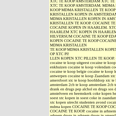
XTC TE KOOP AMSTERDAM XTC TE
XTC TE KOOP AMSTERDAM. MDMA 
KOOP MDMA KRISTALLEN TE KOOP
KRISTALLEN KOPEN IN AMSTERDA
MDMA KRISTALLEN KOPEN IN AMS
KRISTALLEN TE KOOP. COCAINE 
COCAINE KOPEN IN HAARLEM. XTC
HAARLEM XTC KOPEN IN HAARLEM
HILVERSUM COCAINE TE KOOP ED
KOPEN COCAINE TE KOOP COCAIN
MDMA KRISTALLEN
TE KOOP MDMA KRISTALLEN KOPE
OP XTC PI!
LLEN KOPEN XTC PILLEN TE KOOP. coca
cocaine te koop uitgeest cocaine te koop
enkhuizen cocaine te koop volendam coc
cocaine te koop belgie cocaine te koop 
antwerpen cocaine te koop Zaandam xtc 
amersfoort xtc te koop hoofddorp xtc 
amsterdam 2cb te koop amsterdam 2cb te
drank en drugs pep alchol en drugs sos 
amstelveen en heemskerk coke kopen h
soest xtc kopen in soest coke in zaand
xtc kopen utrecht studenten avond coca
mdma kopen COCAINE TE KOOP CO
COCAINE TE KOOP. cocaine in arhnem a
arhnem drugs in arhnem drugs in amersfo