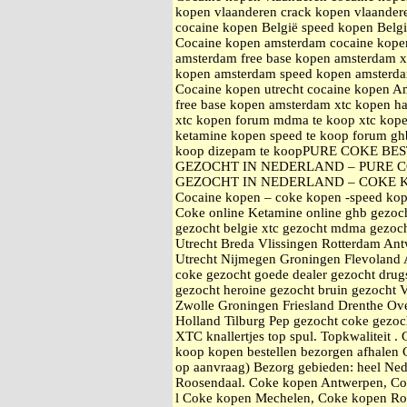
kopen vlaanderen crack kopen vlaande
cocaine kopen België speed kopen Belg
Cocaine kopen amsterdam cocaine kope
amsterdam free base kopen amsterdam
kopen amsterdam speed kopen amsterd
Cocaine kopen utrecht cocaine kopen A
free base kopen amsterdam xtc kope
xtc kopen forum mdma te koop xtc kop
ketamine kopen speed te koop forum gh
koop dizepam te koopPURE COKE B
GEZOCHT IN NEDERLAND – PURE C
GEZOCHT IN NEDERLAND – COKE 
Cocaine kopen – coke kopen -speed kop
Coke online Ketamine online ghb gezoc
gezocht belgie xtc gezocht mdma gezoch
Utrecht Breda Vlissingen Rotterdam An
Utrecht Nijmegen Groningen Flevoland 
coke gezocht goede dealer gezocht drugs
gezocht heroine gezocht bruin gezocht 
Zwolle Groningen Friesland Drenthe Ove
Holland Tilburg Pep gezocht coke gezo
XTC knallertjes top spul. Topkwaliteit 
koop kopen bestellen bezorgen afhale
op aanvraag) Bezorg gebieden: heel Ne
Roosendaal. Coke kopen Antwerpen, Co
l Coke kopen Mechelen, Coke kopen Ro