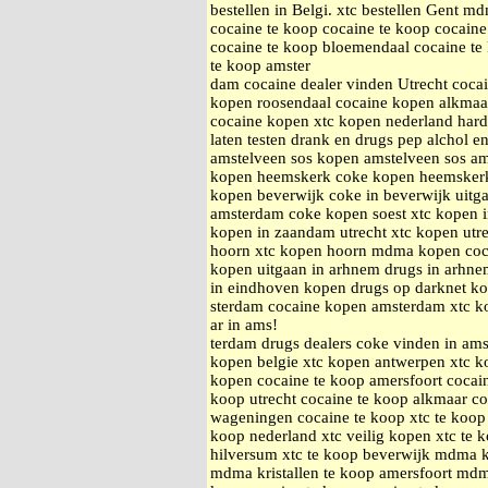
bestellen in Belgi. xtc bestellen Gent 
cocaine te koop cocaine te koop cocain
cocaine te koop bloemendaal cocaine te
te koop amster
dam cocaine dealer vinden Utrecht coc
kopen roosendaal cocaine kopen alkmaa
cocaine kopen xtc kopen nederland hard
laten testen drank en drugs pep alchol e
amstelveen sos kopen amstelveen sos a
kopen heemskerk coke kopen heemsker
kopen beverwijk coke in beverwijk uitg
amsterdam coke kopen soest xtc kopen 
kopen in zaandam utrecht xtc kopen utr
hoorn xtc kopen hoorn mdma kopen coc
kopen uitgaan in arhnem drugs in arhnem
in eindhoven kopen drugs op darknet k
sterdam cocaine kopen amsterdam xtc k
ar in ams!
terdam drugs dealers coke vinden in am
kopen belgie xtc kopen antwerpen xtc ko
kopen cocaine te koop amersfoort cocai
koop utrecht cocaine te koop alkmaar c
wageningen cocaine te koop xtc te koop 
koop nederland xtc veilig kopen xtc te 
hilversum xtc te koop beverwijk mdma k
mdma kristallen te koop amersfoort mdma