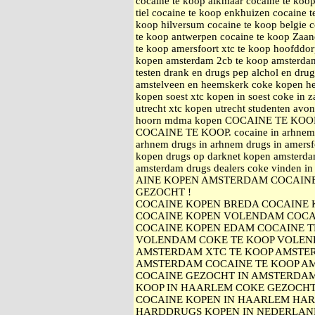
cocaine te koop alkmaar cocaine te koop
tiel cocaine te koop enkhuizen cocaine 
koop hilversum cocaine te koop belgie c
te koop antwerpen cocaine te koop Zaan
te koop amersfoort xtc te koop hoofddo
kopen amsterdam 2cb te koop amsterdam 
testen drank en drugs pep alchol en dru
amstelveen en heemskerk coke kopen h
kopen soest xtc kopen in soest coke i
utrecht xtc kopen utrecht studenten avo
hoorn mdma kopen COCAINE TE KO
COCAINE TE KOOP. cocaine in arhnem a
arhnem drugs in arhnem drugs in amersfo
kopen drugs op darknet kopen amsterda
amsterdam drugs dealers coke vinden i
AINE KOPEN AMSTERDAM COCAINE
GEZOCHT !
COCAINE KOPEN BREDA COCAINE
COCAINE KOPEN VOLENDAM COCA
COCAINE KOPEN EDAM COCAINE 
VOLENDAM COKE TE KOOP VOLEN
AMSTERDAM XTC TE KOOP AMSTE
AMSTERDAM COCAINE TE KOOP A
COCAINE GEZOCHT IN AMSTERDAM
KOOP IN HAARLEM COKE GEZOCH
COCAINE KOPEN IN HAARLEM HA
HARDDRUGS KOPEN IN NEDERLAN