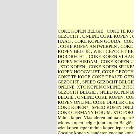
COKE KOPEN BELGIË , COKE TE KO
GEZOCHT , ONLINE COKE KOPEN ,
HAAG , COKE KOPEN GOUDA , COK
, COKE KOPEN ANTWERPEN , COKE 
KOPEN BELGIË , WIET GEZOCHT BE
DORDRECHT , COKE KOPEN VLAARD
KOPEN SCHIEDAM , COKE KOPEN U
, XTC KOPEN , COKE KOPEN SPIJK
KOPEN HOOGVLIET, COKE GEZOCHT
COKE TE KOOP, COKE DEALER GEZO
GEZOCHT , SPEED GEZOCHT BELGI
ONLINE, XTC KOPEN ONLINE, BITC
GEZOCHT BELGIË , SPEED KOPEN B
BELGIË , ONLINE COKE KOPEN, CO
KOPEN ONLINE, COKE DEALER GE
COKE KOPEN? , SPEED KOPEN ONL
COKE GERMANY FORUM, XTC FOR
Mdma kopen Vlaanderen mdma kopen Kort
widow kopen belgie joint kopen België 
wiet kopen ieper mdma kopen ieper mdma
Cocaine kopen vlaanderen cocaine kopen