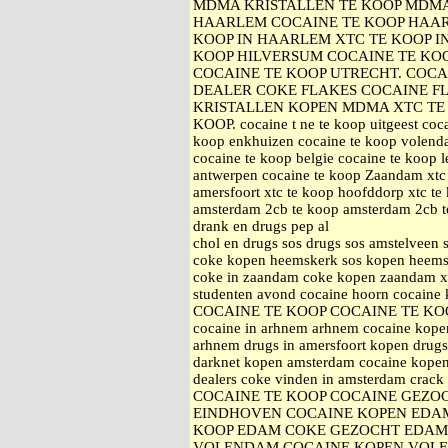
MDMA KRISTALLEN TE KOOP MDMA 
HAARLEM COCAINE TE KOOP HAAR
KOOP IN HAARLEM XTC TE KOOP I
KOOP HILVERSUM COCAINE TE KO
COCAINE TE KOOP UTRECHT. COCA
DEALER COKE FLAKES COCAINE F
KRISTALLEN KOPEN MDMA XTC TE 
KOOP. cocaine t ne te koop uitgeest coca
koop enkhuizen cocaine te koop volenda
cocaine te koop belgie cocaine te koop 
antwerpen cocaine te koop Zaandam xtc 
amersfoort xtc te koop hoofddorp xtc 
amsterdam 2cb te koop amsterdam 2cb te
drank en drugs pep al
chol en drugs sos drugs sos amstelveen
coke kopen heemskerk sos kopen heemsk
coke in zaandam coke kopen zaandam xt
studenten avond cocaine hoorn cocaine
COCAINE TE KOOP COCAINE TE KO
cocaine in arhnem arhnem cocaine kopen
arhnem drugs in amersfoort kopen drugs
darknet kopen amsterdam cocaine kopen
dealers coke vinden in amsterdam c
COCAINE TE KOOP COCAINE GEZO
EINDHOVEN COCAINE KOPEN EDA
KOOP EDAM COKE GEZOCHT EDAM
VOLENDAM COCAINE KOPEN VOLE