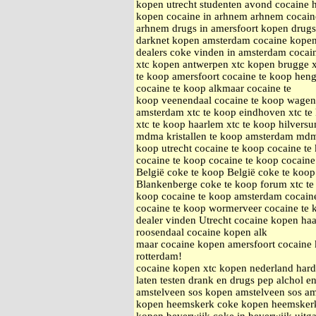
kopen utrecht studenten avond cocaine
kopen cocaine in arhnem arhnem cocain
arhnem drugs in amersfoort kopen drugs
darknet kopen amsterdam cocaine kopen
dealers coke vinden in amsterdam cocai
xtc kopen antwerpen xtc kopen brugge xt
te koop amersfoort cocaine te koop heng
cocaine te koop alkmaar cocaine te
koop veenendaal cocaine te koop wageni
amsterdam xtc te koop eindhoven xtc te 
xtc te koop haarlem xtc te koop hilvers
mdma kristallen te koop amsterdam mdma 
koop utrecht cocaine te koop cocaine te
cocaine te koop cocaine te koop cocaine
België coke te koop België coke te koo
Blankenberge coke te koop forum xtc te
koop cocaine te koop amsterdam cocain
cocaine te koop wormerveer cocaine te 
dealer vinden Utrecht cocaine kopen h
roosendaal cocaine kopen alk
maar cocaine kopen amersfoort cocaine 
rotterdam!
cocaine kopen xtc kopen nederland hard
laten testen drank en drugs pep alchol e
amstelveen sos kopen amstelveen sos a
kopen heemskerk coke kopen heemsker