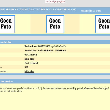
OKE SPEED KETAMINE GHB XTC DIRECT LEVERBAAR NL+BE
Vraagprijs
50
Euro
 aanbieder
:
Technolover 0647335062
op
2024-04-13
Rotterdam -
Zuid-Holland - Nederland
0647335062
klik hier
Niet vermeld
en
567
tenties
klik hier
 het product
ar producten van goede kwaliteit en wil jij dat met een betrouwbaar en veilig gevoel afhalen of laten bezorgen?
je op het juiste adres.