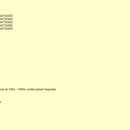
0647335062
0647335062
0647335062
0647335062
0647335062
ssen de 100st - 1000st worden prijzen besproken
t