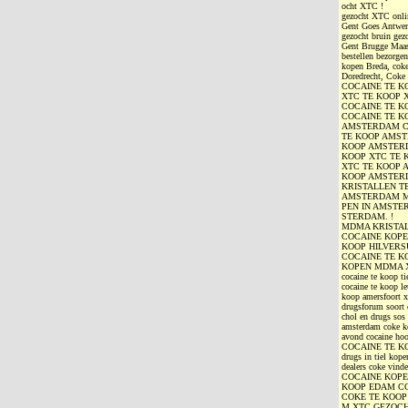
ocht XTC !
gezocht XTC onli
Gent Goes Antwerp
gezocht bruin gez
Gent Brugge Maas 
bestellen bezorg
kopen Breda, cok
Doredrecht, Cok
COCAINE TE K
XTC TE KOOP 
COCAINE TE K
COCAINE TE K
AMSTERDAM C
TE KOOP AMS
KOOP AMSTERD
KOOP XTC TE 
XTC TE KOOP 
KOOP AMSTER
KRISTALLEN T
AMSTERDAM M
PEN IN AMSTE
STERDAM. !
MDMA KRISTAL
COCAINE KOPE
KOOP HILVERS
COCAINE TE K
KOPEN MDMA XTC
cocaine te koop t
cocaine te koop l
koop amersfoort 
drugsforum soort 
chol en drugs sos
amsterdam coke ko
avond cocaine 
COCAINE TE KOOP.
drugs in tiel kop
dealers coke v
COCAINE KOPE
KOOP EDAM C
COKE TE KOO
M XTC GEZOC