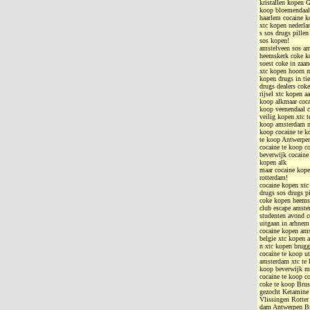
kristallen kopen 
koop bloemendaal 
haarlem cocaine k
xtc kopen nederla
s sos drugs pille
sos kopen!
amstelveen sos a
heemskerk coke ko
soest coke in zaa
xtc kopen hoorn 
kopen drugs in ti
drugs dealers cok
rijsel xtc kopen a
koop alkmaar coca
koop veenendaal c
veilig kopen xtc 
koop amsterdam md
koop cocaine te k
te koop Antwerpen
cocaine te koop c
beverwijk cocaine
kopen alk
maar cocaine kope
rotterdam!
cocaine kopen xtc
drugs sos drugs p
coke kopen heems
club escape amste
studenten avond 
uitgaan in arhnem
cocaine kopen ams
belgie xtc kopen 
n xtc kopen brugg
cocaine te koop u
amsterdam xtc te 
koop beverwijk md
cocaine te koop c
coke te koop Brus
gezocht Ketamine 
Vlissingen Rotter
dam Antwerpen Br