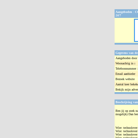
Aangeboden
:
C
24/7
Gegevens van de
Aangeboden door 
Woonachtig in
:
Telefoonnummer :
Email aanbieder
Bezoek website
Aantal keer bekek
Bekijk mijn adver
Beschrijving van
Ben jij op zoek na
mogelijk) Dan ben 
Wire: technolover
Wire: technolover
Wire: technolover
Wire: technolover