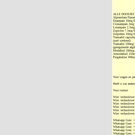
ALLE DOOSJES 30 
Alprazolam/Xanax
Diazepam 10mg €
Clonazepam 2mg 
Lorazepam 2.5mg
Zopiclon 7.5mg €
Zolpidem 10mg €
Tramadol capsule
(snel werkend)
Tramadol 100mg 
(gereguleerde afgif
Modafinil 200mg 
Armodafinil 150m
Pregabaline 300m
Voor vragen en pr
Heeft u wat ander
Voor contact
Wire: technolover
Wire: technolover
Wire: technolover
Wire: technolover
Wire: technolover
Wire: technolover
Whatsapp Gsm: ‭
Whatsapp Gsm: ‭
Whatsapp Gsm: ‭
Whatsapp Gsm: ‭
Whatsapp Gsm: ‭