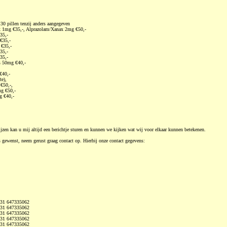
pillen tenzij anders aangegeven
 1mg €35,-, Alprazolam/Xanax 2mg €50,-
35,-
€35,-
 €35,-
35,-
35,-
s 50mg €40,-
€40,-
te),
€50,-,
g €50,-
g €40,-
ijzen kan u mij altijd een berichtje sturen en kunnen we kijken wat wij voor elkaar kunnen betekenen.
s gewenst, neem gerust graag contact op. Hierbij onze contact gegevens:
+31 647335062
+31 647335062
+31 647335062
+31 647335062
+31 647335062