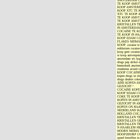
AMSTERDAM C
TE KOOP AMS
KOOP AMSTERD
KOOP XTC TE 
XTC TE KOOP
TE KOOP AMST
TE KOOP AMST
KRISTALLEN T
IN AMSTERDAM
COCAINE TE K
TE KOOP IN H
KOOP EDAM CO
FLAKES MDMA 
KOOP. cocaine te 
enkhuizen cocaine
koop gent cocaine
te koop antwerpen
amsterdam xtc kop
drugs pep alchol 
heemskerk amsterd
studenten avond
KOOP COCAINE TE 
kopen drugs in ti
drugs dealers co
AINE KOPEN A
GEZOCHT !
COCAINE KOPE
KOOP EDAM C
COKE TE KOO
KOPEN IN AM
GEZOCHT IN A
KOPEN ON HAA
NEDERLAND HA
HOLLAND COCA
KRISTALLEN T
KRISTALLEN 
KRISTALLEN T
N HAARLEM MD
HOORN MDMA 
HOOFDDORP COC
speed bestellen i