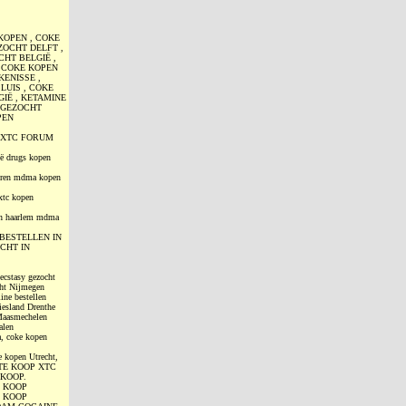
KOPEN , COKE
ZOCHT DELFT ,
CHT BELGIË ,
 COKE KOPEN
KENISSE ,
LUIS , COKE
IË , KETAMINE
C GEZOCHT
PEN
, XTC FORUM
ë drugs kopen
deren mdma kopen
xtc kopen
pen haarlem mdma
KE BESTELLEN IN
CHT IN
ecstasy gezocht
cht Nijmegen
ine bestellen
iesland Drenthe
 Maasmechelen
alen
, coke kopen
 kopen Utrecht,
 TE KOOP XTC
 KOOP.
E KOOP
E KOOP