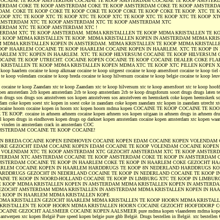
OCAINE TE KOOP AMSTERDAM COCAINE TE KOOP AMSTERDAM COCAINE TE KOOP AMSTER
TERDAM COKE TE KOOP AMSTERDAM COKE TE KOOP AMSTERDAM COKE TE KOOP AMSTERDA
AM. COKE TE KOOP COKE TE KOOP COKE TE KOOP COKE TE KOOP COKE TE KOOP. XTC TE 
KOOP XTC TE KOOP XTC TE KOOP XTC TE KOOP XTC TE KOOP XTC TE KOOP XTC TE KOOP XT
 AMSTERDAM XTC TE KOOP AMSTERDAM XTC TE KOOP AMSTERDAM XTC
ERDAM XTC TE KOOP AMSTERDAM XTC !
ERDAM XTC TE KOOP AMSTERDAM. MDMA KRISTALLLEN TE KOOP MDMA KRISTALLEN TE K
E KOOP MDMA KRISTALLEN TE KOOP. MDMA KRISTALLEN KOPEN IN AMSTERDAM MDMA KRI
 MDMA KRISTALLEN KOPEN IN AMSTERDAM. MDMA KRISTALLEN TE KOOP MDMA KRISTALLE
OOP HAARLEM COCAINE TE KOOP HAARLEM COCAINE KOPEN IN HAARLEM. XTC TE KOOP IN
AARLEM XTC KOPEN IN HAARLEM. XTC TE KOOP HILVERSUM COCAINE TE KOOP HILVERSUM 
CAINE TE KOOP UTRECHT. COCAINE KOPEN COCAINE TE KOOP COCAINE DEALER COKE FLA
KRISTALLEN TE KOOP MDMA KRISTALLEN KOPEN MDMA XTC TE KOOP XTC PILLEN KOPEN X
koop haarlem cocaine te koop alkmaar cocaine te koop uitgeest cocaine te koop amersfoort cocaine te koop tiel 
 te koop volendam cocaine te koop breda cocaine te koop hilversum cocaine te koop belgie cocaine te koop leuv
 cocaine te koop Zaandam xtc te koop Zaandam xtc te koop hilversum xtc te koop amersfoort xtc te koop hoofd
en amsterdam 2cb kopen amsterdam 2cb te koop amsterdam 2cb te koop drugsforum soort drugs drugs laten te
en drugs sos drugs sos amstelveen sos kopen amstelveen sos amstelveen en heemskerk coke kopen heemskerk s
am coke kopen soest xtc kopen in soest coke in zaandam coke kopen zaandam xtc kopen in zaandam utrecht xt
 cocaine hoorn cocaine kopen in hoorn xtc kopen hoorn mdma kopen COCAINE TE KOOP COCAINE TE K
KOOP. cocaine in arhnem arhnem cocaine kopen arhnem sos kopen uitgaan in arhnem drugs in arhnem drug
el kopen drugs in eindhoven kopen drugs op darknet kopen amsterdam cocaine kopen amsterdam xtc kopen waa
ke vinden in amsterdam crack in amsterdam COC
MSTERDAM COCAINE TE KOOP COCAINE!
N BREDA COCAINE KOPEN EINDHOVEN COCAINE KOPEN EDAM COCAINE KOPEN VOLENDAM 
OKE GEZOCHT EDAM COCAINE KOPEN EDAM COCAINE TE KOOP VOLENDAM COCAINE KOPE
P VOLENDAM XTC TE KOOP AMSTERDAM XTC GEZOCHT AMSTERDAM XTC TE KOOP AMSTER
STERDAM XTC AMSTERDAM COCAINE TE KOOP AMSTERDAM COKE TE KOOP IN AMSTERDAM 
MSTERDAM COCAINE TE KOOP IN HAARLEM COKE TE KOOP IN HAARLEM COKE GEZOCHT H
RLEM COCAINE KOPEN IN HAARLEM HARDDRUGS TE KOOP 8N NEDERLAND HARDDRUGS KO
RDDRUGS GEZOCHT IN NEDERLAND COCAINE TE KOOP IN NEDERLAND COCAINE TE KOOP IN
INE TE KOOP IN NOORD-HOLLAND COCAINE TE KOOP IN LIMBURG XTC TE KOOP IN LIMBU
E KOOP MDMA KRISTALLEN KOPEN IN AMSTERDAM MDMA KRISTALLEN KOPEN IN AMSTERD
GEZOCHT AMSTERDAM MDMA KRISTALLEN IN AMSTERDAM MDMA KRISTALLEN KOPEN IN H
E KOOP IN HAARLEM MDMA KRISTALLEN KOPE
MA KRISTALLEN GEZOCHT HAARLEM MDMA KRISTALLEN TE KOOP HOORN MDMA KRISTALL
KRISTALLEN TE KOOP HOORN MDMA KRISTALLEN HOORN COCAINE GEZOCHT HOOFDDORP C
AINE GEZOCHT AALSMEER COCAINE KOPEN AALSMEER pure mdma kopen vlaanderen mdma kopen
n antwerpen xtc kopen België Pure speed kopen belgie pure ghb België. Drugs bestellen in België. xtc bestelle