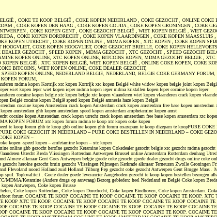
ELGIË , COKE TE KOOP BELGIË , COKE KOPEN NEDERLAND , COKE GEZOCHT , ONLINE COKE 
DAM , COKE KOPEN DEN HAAG , COKE KOPEN GOUDA , COKE KOPEN GRONINGEN , COKE GE
TWERPEN , COKE KOPEN GENT , COKE GEZOCHT BELGIË , WIET KOPEN BELGIË , WIET GEZO
REDA , COKE KOPEN DORDRECHT , COKE KOPEN VLAARDINGEN , COKE KOPEN MAASSLUIS ,
KE KOPEN UTRECHT , COKE KOPEN ONLINE , MDMA KOPEN , XTC KOPEN , COKE KOPEN SPIJ
 HOOGVLIET, COKE KOPEN HOOGVLIET, COKE GEZOCHT BRIELLE, COKE KOPEN HELLEVOETS
E DEALER GEZOCHT , SPEED KOPEN , MDMA GEZOCHT , XTC GEZOCHT , SPEED GEZOCHT BELG
AMINE KOPEN ONLINE, XTC KOPEN ONLINE, BITCOINS KOPEN, MDMA GEZOCHT BELGIË , XT
D KOPEN BELGIË , XTC KOPEN BELGIË, WIET KOPEN BELGIË , ONLINE COKE KOPEN, COKE KO
COKE BITCOINS, WIET KOPEN ONLINE, COKE DEALER GEZOCHT,
, SPEED KOPEN ONLINE, NEDERLAND BELGIË, NEDERLAND, BELGIE COKE GERMANY FORUM
 KOPEN FORUM,
deren mdma kopen Kortrijk xtc kopen Kortrijk xtc kopen België white widow kopen belgie joint kopen Belgi
Ieper wiet kopen Ieper wiet kopen ieper mdma kopen ieper mdma kristallen kopen Ieper cocaine kopen Ieper
anderen cocaine kopen belgie xtc kopen belgie xtc kopen vlaanderen wiet kopen vlaanderen crack kopen vlaan
open België cocaine kopen België speed kopen België amnesia haze kopen België
sterdam cocaine kopen Amsterdam crack kopen Amsterdam crack kopen amsterdam free base kopen amsterdam 
kopen amsterdam ghb kopen amsterdam speed kopen amsterdam amphetamine kopen amst
recht cocaine kopen Amsterdam crack kopen utrecht crack kopen amsterdam free base kopen amsterdam xtc ko
DMA KOPEN FORUM xtc kopen forum mdma te koop xtc kopen coke kopen
speed te koop forum ghb te koop ghb online kopen ghb forum oxazepam te koop dizepam te koopPURE CO
PURE COKE GEZOCHT IN NEDERLAND – PURE COKE BESTELLEN IN NEDERLAND – COKE GEZO
COKE KOPEN –
coke kopen -speed kopen – amfetamine kopen – xtc kopen
ine online ghb gezocht heroïne gezocht Ketamine kopen Cokedealer gezocht belgie xtc gezocht mdma gezocht 
 Vlaanderen Utrecht Breda Vlissingen Rotterdam Antwerpen Brussel online Amsterdam Rotterdam denhaag Utre
nd Almere alkmaar Gent Goes Antwerpen belgie goede coke gezocht goede dealer gezocht drugs online coke onl
e gezocht heroine gezocht bruin gezocht Vlissingen Nijmegen Kerkrade alkmaar Terneuzen Zwolle Groningen Fr
rland Flevoland noord Holland zuid Holland Tilburg Pep gezocht coke gezocht Antwerpen Gent Brugge Maas .
op spul. Topkwaliteit . Goeie dealer goede leverancier Aangeboden gezocht te koop kopen bestellen bezorgen afh
C/MDMA/Ketamine (Andere drugs op aanvraag) Bezorg gebieden: heel Nederland en België Coke kopen Breda
 kopen Antwerpen, Coke kopen Brusse
helen, Coke kopen Rotterdam, Coke kopen Doredrecht, Coke kopen Eindhoven, Coke kopen Amsterdam. Coke
ersfoort forum COCAINE TE KOOP COCAINE TE KOOP COCAINE TE KOOP COCAINE TE KOOP. XTC
TE KOOP XTC TE KOOP. COCAINE TE KOOP COCAINE TE KOOP COCAINE TE KOOP COCAINE TE
OOP COCAINE TE KOOP COCAINE TE KOOP COCAINE TE KOOP. COCAINE TE KOOP COCAINE T
OOP COCAINE TE KOOP COCAINE TE KOOP COCAINE TE KOOP COCAINE TE KOOP. COCAINE T