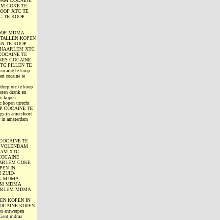
DAM COCAINE
M COKE TE
KOOP XTC TE
C TE KOOP.
OOP MDMA
STALLEN KOPEN
N TE KOOP.
 HAARLEM XTC
COCAINE TE
KES COCAINE
TC PILLEN TE
cocaine te koop
en cocaine te
dorp xtc te koop
sten drank en
os kopen
c kopen utrecht
OOP COCAINE TE
s in amersfoort
r in amsterdam
COCAINE TE
N VOLENDAM
DAM XTC
COCAINE
AARLEM COKE
PEN IN
 ZUID-
RG MDMA
AM MDMA
AARLEM MDMA
EN KOPEN IN
OCAINE KO0EN
 antwerpen
n Gent mdma