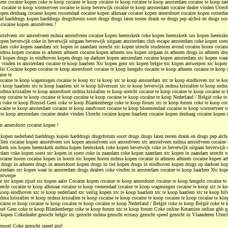
Gent cocaine kopen coke te koop cocaine te koop cocaine te koop cocaine te koop amsterdam cocaine te koop zan
cocaine te koop wormerveer cocaine te koop beverwijk cocaine te koop amsterdam cocaine dealer vinden Utrech
open denhaag cocaine kopen roosendaal cocaine kopen alkmaar cocaine kopen amersfoort cocaine kopen rotterd
nd harddrugs kopen harddrugs drugsforum soort drugs drugs laten testen drank en drugs pep alchol en drugs sos
n cocaine kopen amstelveen !
mstelveen xtc amstelveen mdma amstelveen cocaine kopen heemskerk coke kopen heemskerk sos kopen heems
pen beverwijk coke in beverwijk uitgaan beverwijk uitgaan amsterdam club escape amsterdam coke kopen soest
ndam coke kopen zaandam xtc kopen in zaandam utrecht xtc kopen utrecht studenten avond cocaine hoorn cocain
mdma kopen cocaine in arhnem arhnem cocaine kopen arhnem sos kopen uitgaan in arhnem drugs in arhnem drug
el kopen drugs in eindhoven kopen drugs op darknet kopen amsterdam cocaine kopen amsterdam xtc kopen waa
e vinden in amsterdam cocaine te koop haarlem Xtc kopen gent xtc kopen belgie xtc kopen antwerpen xtc kopen
alst Cocaine kopen cocaine te koop amersfoort cocaine te koop hengelo cocaine te koop arhnem cocaine te koop u
ine te
ocaine te koop wageningen cocaine te koop xtc te koop xtc te koop amsterdam xtc te koop eindhoven xtc te ko
te koop haarlem xtc te koop haarlem xtc te koop hilversum xtc te koop beverwijk mdma kristallen te koop mdma 
ma kristallen te koop amersfoort mdma kristallen te koop utrecht cocaine te koop cocaine te koop cocaine te 
oop cocaine te koop cocaine te koop cocaine te koop cocaine te koop cocaïne te koop Nederland / België coke t
 coke te koop Brussel Gent coke te koop Blankenberge coke te koop forum xtc te koop forum coke te koop coc
ocaine te koop amsterdam cocaine te koop zandvoort cocaine te koop bloemendaal cocaine te koop wormerveer c
 te koop amsterdam cocaine dealer vinden Utrecht cocaine kopen haarlem cocaine kopen denhaag cocaine kopen 
n amersfoort cocaine kopen !
 kopen nederland harddrugs kopen harddrugs drugsforum soort drugs drugs laten testen drank en drugs pep alch
illen cocaine kopen amstelveen sos kopen amstelveen sos amstelveen xtc amstelveen mdma amstelveen cocaine
kerk sos kopen heemskerk mdma kopen heemskerk coke kopen beverwijk coke in beverwijk uitgaan beverwijk 
rdam coke kopen soest xtc kopen in soest coke in zaandam coke kopen zaandam xtc kopen in zaandam utrecht xt
cocaine hoorn cocaine kopen in hoorn xtc kopen hoorn mdma kopen cocaine in arhnem arhnem cocaine kopen a
 drugs in arhnem drugs in amersfoort kopen drugs in tiel kopen drugs in eindhoven kopen drugs op darknet k
terdam xtc kopen waar in amsterdam drugs dealers coke vinden in amsterdam cocaine te koop haarlem Xtc kop
antwerpe
e xtc kopen rijsel xtc kopen aalst Cocaine kopen cocaine te koop amersfoort cocaine te koop hengelo cocaine t
trecht cocaine te koop alkmaar cocaine te koop veenendaal cocaine te koop wageningen cocaine te koop xtc te ko
koop eindhoven xtc te koop nederland xtc veilig kopen xtc te koop haarlem xtc te koop haarlem xtc te koop hil
ma kristallen te koop mdma kristallen te koop cocaine te koop cocaine te koop cocaine te koop cocaine te koo
ocaine te koop cocaine te koop cocaine te koop cocaïne te koop Nederland / België coke te koop België coke te
sel Gent coke te koop Blankenberge coke te koop forum xtc te koop forum Coke online Ketamine online ghb g
kopen Cokedealer gezocht belgie xtc gezocht mdma gezocht ecstasy gezocht speed gezocht in Vlaanderen Utrec
ussel Coke gezocht speed gez!