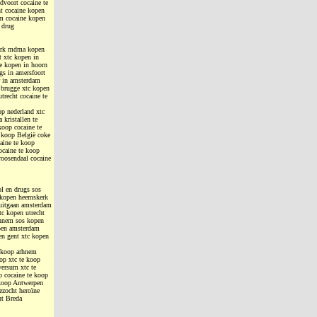
dvoort cocaine te
t cocaine kopen
am cocaine kopen
 drug
kerk mdma kopen
 xtc kopen in
e kopen in hoorn
s in amersfoort
r in amsterdam
 brugge xtc kopen
trecht cocaine te
op nederland xtc
kristallen te
koop cocaine te
e koop België coke
aine te koop
ocaine te koop
roosendaal cocaine
ol en drugs sos
 kopen heemskerk
uitgaan amsterdam
c kopen utrecht
rhnem sos kopen
open amsterdam
en gent xtc kopen
e koop arhnem
op xtc te koop
versum xtc te
p cocaine te koop
 koop Antwerpen
ezocht heroïne
ht Breda