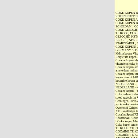
COKE KOPEN B
KOPEN ROTTER
COKE KOPEN AN
COKE KOPEN B
SCHIEDAM , CO
COKE GEZOCHT
TE KOOP, COK
GEZOCHT, KET
BELGIË , SPEE
STARTKABEL, 
COKE KOPEN? 
GERMANY SOS
Mdma kopen Vlaan
België xtc kopen 
Cocaine kopen vla
vlaanderen coke k
Cocaine kopen am
amsterdam mdma 
Cocaine kopen ut
kopen utrecht M
ketamine kopen 
NEDERLAND – 
NEDERLAND – 
Cocaine kopen – 
Coke online Ketam
speed gezocht in
Groningen Flevola
wickr coke heroïn
Overijssel Gelde
XTC knallertjes t
Cocaïne/Speed/XT
Roosendaal. Coke
l Coke kopen Mec
Coke kopen Am
TE KOOP XTC 
COCAINE TE K
COCAINE TE K