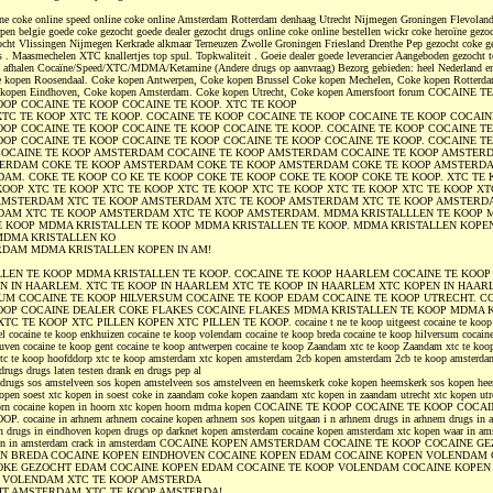
ne coke online speed online coke online Amsterdam Rotterdam denhaag Utrecht Nijmegen Groningen Flevolan
en belgie goede coke gezocht goede dealer gezocht drugs online coke online bestellen wickr coke heroïne gezoc
ocht Vlissingen Nijmegen Kerkrade alkmaar Terneuzen Zwolle Groningen Friesland Drenthe Pep gezocht coke g
. Maasmechelen XTC knallertjes top spul. Topkwaliteit . Goeie dealer goede leverancier Aangeboden gezocht 
en afhalen Cocaïne/Speed/XTC/MDMA/Ketamine (Andere drugs op aanvraag) Bezorg gebieden: heel Nederland e
e kopen Roosendaal. Coke kopen Antwerpen, Coke kopen Brussel Coke kopen Mechelen, Coke kopen Rotterd
e kopen Eindhoven, Coke kopen Amsterdam. Coke kopen Utrecht, Coke kopen Amersfoort forum COCAINE 
OOP COCAINE TE KOOP COCAINE TE KOOP. XTC TE KOOP
XTC TE KOOP XTC TE KOOP. COCAINE TE KOOP COCAINE TE KOOP COCAINE TE KOOP COCAIN
OOP COCAINE TE KOOP COCAINE TE KOOP COCAINE TE KOOP. COCAINE TE KOOP COCAINE T
OOP COCAINE TE KOOP COCAINE TE KOOP COCAINE TE KOOP COCAINE TE KOOP. COCAINE T
OCAINE TE KOOP AMSTERDAM COCAINE TE KOOP AMSTERDAM COCAINE TE KOOP AMSTER
TERDAM COKE TE KOOP AMSTERDAM COKE TE KOOP AMSTERDAM COKE TE KOOP AMSTERDA
AM. COKE TE KOOP CO KE TE KOOP COKE TE KOOP COKE TE KOOP COKE TE KOOP. XTC TE 
KOOP XTC TE KOOP XTC TE KOOP XTC TE KOOP XTC TE KOOP XTC TE KOOP XTC TE KOOP XT
AMSTERDAM XTC TE KOOP AMSTERDAM XTC TE KOOP AMSTERDAM XTC TE KOOP AMSTERD
DAM XTC TE KOOP AMSTERDAM XTC TE KOOP AMSTERDAM. MDMA KRISTALLLEN TE KOOP
E KOOP MDMA KRISTALLEN TE KOOP MDMA KRISTALLEN TE KOOP. MDMA KRISTALLEN KOPEN
DMA KRISTALLEN KO
RDAM MDMA KRISTALLEN KOPEN IN AM!
LEN TE KOOP MDMA KRISTALLEN TE KOOP. COCAINE TE KOOP HAARLEM COCAINE TE KOO
N IN HAARLEM. XTC TE KOOP IN HAARLEM XTC TE KOOP IN HAARLEM XTC KOPEN IN HAAR
UM COCAINE TE KOOP HILVERSUM COCAINE TE KOOP EDAM COCAINE TE KOOP UTRECHT. C
OOP COCAINE DEALER COKE FLAKES COCAINE FLAKES MDMA KRISTALLEN TE KOOP MDMA 
 TE KOOP XTC PILLEN KOPEN XTC PILLEN TE KOOP. cocaine t ne te koop uitgeest cocaine te koop 
iel cocaine te koop enkhuizen cocaine te koop volendam cocaine te koop breda cocaine te koop hilversum cocaine
euven cocaine te koop gent cocaine te koop antwerpen cocaine te koop Zaandam xtc te koop Zaandam xtc te koop
xtc te koop hoofddorp xtc te koop amsterdam xtc kopen amsterdam 2cb kopen amsterdam 2cb te koop amsterda
drugs drugs laten testen drank en drugs pep al
 drugs sos amstelveen sos kopen amstelveen sos amstelveen en heemskerk coke kopen heemskerk sos kopen he
pen soest xtc kopen in soest coke in zaandam coke kopen zaandam xtc kopen in zaandam utrecht xtc kopen utr
hoorn cocaine kopen in hoorn xtc kopen hoorn mdma kopen COCAINE TE KOOP COCAINE TE KOOP COC
 cocaine in arhnem arhnem cocaine kopen arhnem sos kopen uitgaan i n arhnem drugs in arhnem drugs in a
en drugs in eindhoven kopen drugs op darknet kopen amsterdam cocaine kopen amsterdam xtc kopen waar in am
inden in amsterdam crack in amsterdam COCAINE KOPEN AMSTERDAM COCAINE TE KOOP COCAINE 
N BREDA COCAINE KOPEN EINDHOVEN COCAINE KOPEN EDAM COCAINE KOPEN VOLENDAM 
OKE GEZOCHT EDAM COCAINE KOPEN EDAM COCAINE TE KOOP VOLENDAM COCAINE KOPE
P VOLENDAM XTC TE KOOP AMSTERDA
HT AMSTERDAM XTC TE KOOP AMSTERDA!