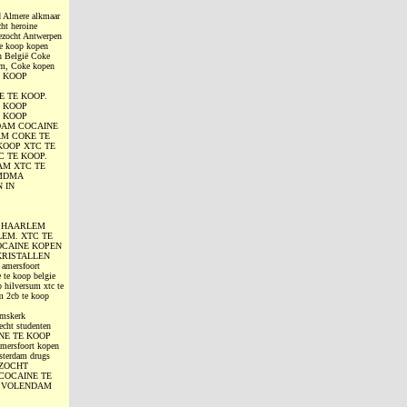
d Almere alkmaar
ht heroine
ezocht Antwerpen
te koop kopen
n België Coke
am, Coke kopen
TE KOOP
E TE KOOP.
E KOOP
E KOOP
DAM COCAINE
M COKE TE
KOOP XTC TE
C TE KOOP.
AM XTC TE
 MDMA
 IN
P HAARLEM
LEM. XTC TE
OCAINE KOPEN
KRISTALLEN
amersfoort
 te koop belgie
 hilversum xtc te
m 2cb te koop
emskerk
echt studenten
AINE TE KOOP
mersfoort kopen
sterdam drugs
GEZOCHT
COCAINE TE
N VOLENDAM