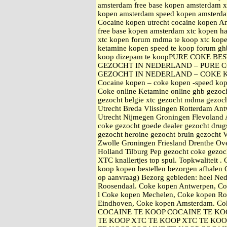
amsterdam free base kopen amsterdam
kopen amsterdam speed kopen amsterd
Cocaine kopen utrecht cocaine kopen A
free base kopen amsterdam xtc kope
xtc kopen forum mdma te koop xtc kop
ketamine kopen speed te koop forum gh
koop dizepam te koopPURE COKE B
GEZOCHT IN NEDERLAND – PURE C
GEZOCHT IN NEDERLAND – COKE 
Cocaine kopen – coke kopen -speed kop
Coke online Ketamine online ghb gezoc
gezocht belgie xtc gezocht mdma gezoch
Utrecht Breda Vlissingen Rotterdam An
Utrecht Nijmegen Groningen Flevoland 
coke gezocht goede dealer gezocht drugs
gezocht heroine gezocht bruin gezocht 
Zwolle Groningen Friesland Drenthe Ove
Holland Tilburg Pep gezocht coke gezo
XTC knallertjes top spul. Topkwaliteit 
koop kopen bestellen bezorgen afhale
op aanvraag) Bezorg gebieden: heel Ne
Roosendaal. Coke kopen Antwerpen, Co
l Coke kopen Mechelen, Coke kopen Ro
Eindhoven, Coke kopen Amsterdam. Cok
COCAINE TE KOOP COCAINE TE KO
TE KOOP XTC TE KOOP XTC TE KOO