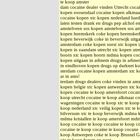
te koop amster
dam cocaine dealer vinden Utrecht coc
kopen roosendaal cocaine kopen alkmaa
cocaine kopen xtc kopen nederland hard
laten testen drank en drugs pep alchol e
amstelveen sos kopen amstelveen sos a
kopen heemskerk coke kopen heemsker
kopen beverwijk coke in beverwijk uitg
amsterdam coke kopen soest xtc kopen 
kopen in zaandam utrecht xtc kopen utr
hoorn xtc kopen hoorn mdma kopen coc
kopen uitgaan in arhnem drugs in arhnem
in eindhoven kopen drugs op darknet k
sterdam cocaine kopen amsterdam xtc k
ar in ams!
terdam drugs dealers coke vinden in am
kopen belgie xtc kopen antwerpen xtc ko
kopen cocaine te koop amersfoort cocai
koop utrecht cocaine te koop alkmaar c
wageningen cocaine te koop xtc te koop 
koop nederland xtc veilig kopen xtc te 
hilversum xtc te koop beverwijk mdma k
mdma kristallen te koop amersfoort mdma
koop cocaine te koop cocaine te koop co
cocaine te koop cocaine te koop cocane 
koop Antwerpen coke te koop Brussel G