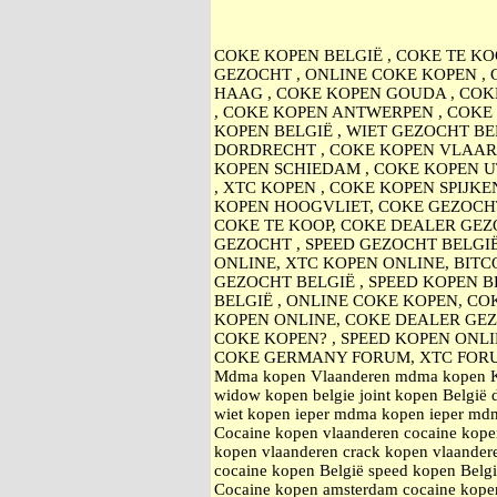
COKE KOPEN BELGIË , COKE TE KO
GEZOCHT , ONLINE COKE KOPEN ,
HAAG , COKE KOPEN GOUDA , COK
, COKE KOPEN ANTWERPEN , COKE 
KOPEN BELGIË , WIET GEZOCHT BE
DORDRECHT , COKE KOPEN VLAARD
KOPEN SCHIEDAM , COKE KOPEN U
, XTC KOPEN , COKE KOPEN SPIJK
KOPEN HOOGVLIET, COKE GEZOCHT
COKE TE KOOP, COKE DEALER GEZO
GEZOCHT , SPEED GEZOCHT BELGI
ONLINE, XTC KOPEN ONLINE, BITC
GEZOCHT BELGIË , SPEED KOPEN B
BELGIË , ONLINE COKE KOPEN, CO
KOPEN ONLINE, COKE DEALER GE
COKE KOPEN? , SPEED KOPEN ONL
COKE GERMANY FORUM, XTC FOR
Mdma kopen Vlaanderen mdma kopen Kort
widow kopen belgie joint kopen België 
wiet kopen ieper mdma kopen ieper mdma
Cocaine kopen vlaanderen cocaine kopen
kopen vlaanderen crack kopen vlaande
cocaine kopen België speed kopen Belg
Cocaine kopen amsterdam cocaine kope