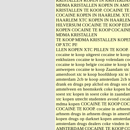
KRISTALLEN KOPEN IN AMSTERDA
MDMA KRISTALLEN KOPEN IN AMS
KRISTALLEN TE KOOP. COCAINE 
COCAINE KOPEN IN HAARLEM. XTC
HAARLEM XTC KOPEN IN HAARLEM
HILVERSUM COCAINE TE KOOP ED
KOPEN COCAINE TE KOOP COCAIN
MDMA KRISTALLEN
TE KOOP MDMA KRISTALLEN KOPE
OP XTC PI!
LLEN KOPEN XTC PILLEN TE KOOP. coca
cocaine te koop uitgeest cocaine te koop
enkhuizen cocaine te koop volendam coc
cocaine te koop belgie cocaine te koop 
antwerpen cocaine te koop Zaandam xtc 
amersfoort xtc te koop hoofddorp xtc 
amsterdam 2cb te koop amsterdam 2cb te
drank en drugs pep alchol en drugs sos 
amstelveen en heemskerk coke kopen h
soest xtc kopen in soest coke in zaand
xtc kopen utrecht studenten avond coca
mdma kopen COCAINE TE KOOP CO
COCAINE TE KOOP. cocaine in arhnem a
arhnem drugs in arhnem drugs in amersfo
kopen drugs op darknet kopen amsterda
amsterdam drugs dealers coke vinden
AMSTERDAM COCAINE TE KOOP C