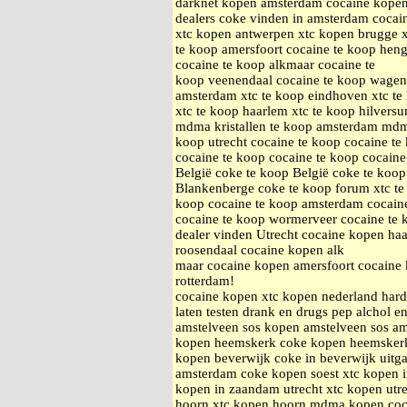
darknet kopen amsterdam cocaine kopen
dealers coke vinden in amsterdam cocai
xtc kopen antwerpen xtc kopen brugge xt
te koop amersfoort cocaine te koop heng
cocaine te koop alkmaar cocaine te
koop veenendaal cocaine te koop wageni
amsterdam xtc te koop eindhoven xtc te 
xtc te koop haarlem xtc te koop hilvers
mdma kristallen te koop amsterdam mdma 
koop utrecht cocaine te koop cocaine te
cocaine te koop cocaine te koop cocaine
België coke te koop België coke te koo
Blankenberge coke te koop forum xtc te
koop cocaine te koop amsterdam cocain
cocaine te koop wormerveer cocaine te 
dealer vinden Utrecht cocaine kopen h
roosendaal cocaine kopen alk
maar cocaine kopen amersfoort cocaine 
rotterdam!
cocaine kopen xtc kopen nederland hard
laten testen drank en drugs pep alchol e
amstelveen sos kopen amstelveen sos a
kopen heemskerk coke kopen heemsker
kopen beverwijk coke in beverwijk uitg
amsterdam coke kopen soest xtc kopen 
kopen in zaandam utrecht xtc kopen utr
hoorn xtc kopen hoorn mdma kopen coc