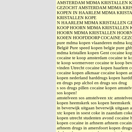
AMSTERDAM MDMA KRISTALLEN K
GEZOCHT AMSTERDAM MDMA KRIS
KOPEN IN HAARLEM MDMA KRISTA
KRISTALLEN KOPE
N HAARLEM MDMA KRISTALLEN G
KOOP HOORN MDMA KRISTALLEN K
HOORN MDMA KRISTALLEN HOORN
KO0EN HOOFDDORP COCAINE GEZ
pure mdma kopen vlaanderen mdma kopen
België Pure speed kopen belgie pure ghb 
mdma kristallen kopen Gent cocaine kop
cocaine te koop amsterdam cocaine te k
te koop wormerveer cocaine te koop bev
vinden Utrecht cocaine kopen haarlem 
cocaine kopen alkmaar cocaine kopen am
kopen nederland harddrugs kopen harddr
en drugs pep alchol en drugs sos drug
s sos drugs pillen cocaine kopen amstelv
sos kopen!
amstelveen sos amstelveen xtc amstelv
kopen heemskerk sos kopen heemskerk
in beverwijk uitgaan beverwijk uitgaan
xtc kopen in soest coke in zaandam cok
kopen utrecht studenten avond cocaine
kopen cocaine in arhnem arhnem cocain
arhnem drugs in amersfoort kopen drugs