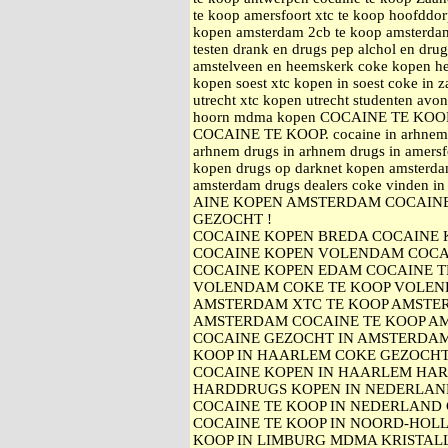
te koop amersfoort xtc te koop hoofddo
kopen amsterdam 2cb te koop amsterdam 
testen drank en drugs pep alchol en dru
amstelveen en heemskerk coke kopen h
kopen soest xtc kopen in soest coke i
utrecht xtc kopen utrecht studenten avo
hoorn mdma kopen COCAINE TE KO
COCAINE TE KOOP. cocaine in arhnem a
arhnem drugs in arhnem drugs in amersfo
kopen drugs op darknet kopen amsterda
amsterdam drugs dealers coke vinden i
AINE KOPEN AMSTERDAM COCAINE
GEZOCHT !
COCAINE KOPEN BREDA COCAINE
COCAINE KOPEN VOLENDAM COCA
COCAINE KOPEN EDAM COCAINE 
VOLENDAM COKE TE KOOP VOLEN
AMSTERDAM XTC TE KOOP AMSTE
AMSTERDAM COCAINE TE KOOP A
COCAINE GEZOCHT IN AMSTERDAM
KOOP IN HAARLEM COKE GEZOCH
COCAINE KOPEN IN HAARLEM HA
HARDDRUGS KOPEN IN NEDERLAN
COCAINE TE KOOP IN NEDERLAND 
COCAINE TE KOOP IN NOORD-HOLL
KOOP IN LIMBURG MDMA KRISTAL