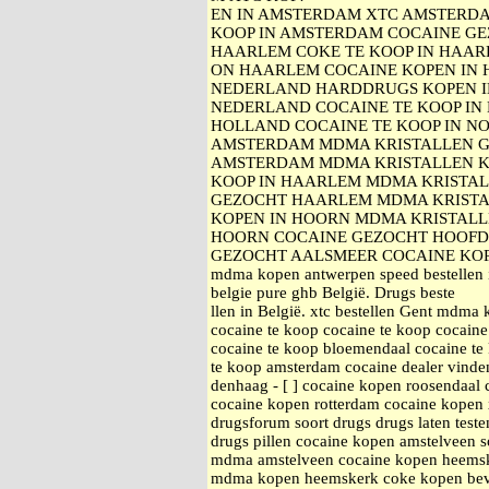
EN IN AMSTERDAM XTC AMSTERDA
KOOP IN AMSTERDAM COCAINE GE
HAARLEM COKE TE KOOP IN HAA
ON HAARLEM COCAINE KOPEN IN 
NEDERLAND HARDDRUGS KOPEN I
NEDERLAND COCAINE TE KOOP IN 
HOLLAND COCAINE TE KOOP IN N
AMSTERDAM MDMA KRISTALLEN G
AMSTERDAM MDMA KRISTALLEN K
KOOP IN HAARLEM MDMA KRISTA
GEZOCHT HAARLEM MDMA KRISTA
KOPEN IN HOORN MDMA KRISTALL
HOORN COCAINE GEZOCHT HOOFD
GEZOCHT AALSMEER COCAINE KOPEN
mdma kopen antwerpen speed bestellen 
belgie pure ghb België. Drugs beste
llen in België. xtc bestellen Gent mdma
cocaine te koop cocaine te koop cocain
cocaine te koop bloemendaal cocaine te
te koop amsterdam cocaine dealer vinde
denhaag - [ ] cocaine kopen roosendaal
cocaine kopen rotterdam cocaine kopen
drugsforum soort drugs drugs laten teste
drugs pillen cocaine kopen amstelveen 
mdma amstelveen cocaine kopen heems
mdma kopen heemskerk coke kopen bever