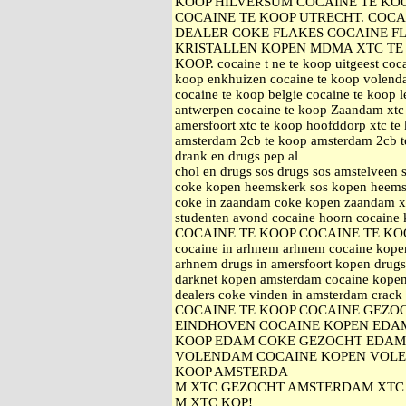
KOOP HILVERSUM COCAINE TE KO
COCAINE TE KOOP UTRECHT. COCA
DEALER COKE FLAKES COCAINE F
KRISTALLEN KOPEN MDMA XTC TE 
KOOP. cocaine t ne te koop uitgeest coca
koop enkhuizen cocaine te koop volenda
cocaine te koop belgie cocaine te koop 
antwerpen cocaine te koop Zaandam xtc 
amersfoort xtc te koop hoofddorp xtc 
amsterdam 2cb te koop amsterdam 2cb te
drank en drugs pep al
chol en drugs sos drugs sos amstelveen
coke kopen heemskerk sos kopen heemsk
coke in zaandam coke kopen zaandam xt
studenten avond cocaine hoorn cocaine
COCAINE TE KOOP COCAINE TE KO
cocaine in arhnem arhnem cocaine kopen
arhnem drugs in amersfoort kopen drugs
darknet kopen amsterdam cocaine kopen
dealers coke vinden in amsterdam c
COCAINE TE KOOP COCAINE GEZO
EINDHOVEN COCAINE KOPEN EDA
KOOP EDAM COKE GEZOCHT EDAM
VOLENDAM COCAINE KOPEN VOLE
KOOP AMSTERDA
M XTC GEZOCHT AMSTERDAM XTC 
M XTC KOP!