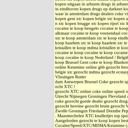
kopen uitgaan in arhnem drugs in arhnem
in eindhoven kopen drugs op darknet k
waar in amsterdam drugs dealers coke v
kopen gent xtc kopen belgie xtc kopen 
n xtc kopen brugge xtc kopen rijsel xtc
cocaine te koop hengelo cocaine te koop
alkmaar cocaine te koop veenendaal coc
xtc te koop amsterdam xtc te koop eindh
koop haarlem xtc te koop haarlem xtc t
kristallen te koop mdma kristallen te ko
cocaine te koop cocaine te koop cocaine
koop cocaïne te koop Nederland / Belgi
koop Brussel Gent coke te koop Blanke
online Ketamine online ghb gezocht he
belgie xtc gezocht mdma gezocht ecstas
Vlissingen Rotter
dam Antwerpen Brussel Coke gezocht sp
ocht XTC !
gezocht XTC online coke online speed 
Utrecht Nijmegen Groningen Flevoland 
coke gezocht goede dealer gezocht drugs
gezocht heroine gezocht bruin gezocht 
Zwolle Groningen Friesland Drenthe Pe
. Maasmechelen XTC knallertjes top spul.
Aangeboden gezocht te koop kopen best
Cocaïne/Speed/XTC/MDMA/Ketamine (An