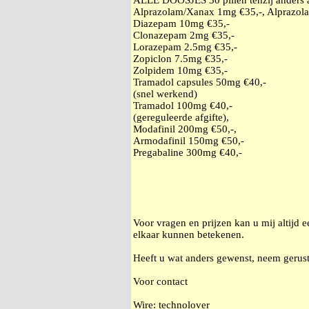
ALLE DOOSJES 30 pillen tenzij anders
Alprazolam/Xanax 1mg €35,-, Alprazol
Diazepam 10mg €35,-
Clonazepam 2mg €35,-
Lorazepam 2.5mg €35,-
Zopiclon 7.5mg €35,-
Zolpidem 10mg €35,-
Tramadol capsules 50mg €40,-
(snel werkend)
Tramadol 100mg €40,-
(gereguleerde afgifte),
Modafinil 200mg €50,-,
Armodafinil 150mg €50,-
Pregabaline 300mg €40,-
Voor vragen en prijzen kan u mij altijd 
elkaar kunnen betekenen.
Heeft u wat anders gewenst, neem gerust
Voor contact
Wire: technolover