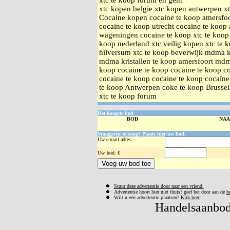
xtc te koop forum en gent
xtc kopen belgie xtc kopen antwerpen xt
Cocaine kopen cocaine te koop amersfoo
cocaine te koop utrecht cocaine te koop
wageningen cocaine te koop xtc te koop 
koop nederland xtc veilig kopen xtc te 
hilversum xtc te koop beverwijk mdma k
mdma kristallen te koop amersfoort mdma
koop cocaine te koop cocaine te koop co
cocaine te koop cocaine te koop cocaïne
te koop Antwerpen coke te koop Brusse
xtc te koop forum
Het hoogste bod
BOD
NA
Vraagprijs te hoog? Plaats hier uw bod.
Uw e-mail adres:
Uw
bod: €
Stuur deze advertentie door naar een vriend.
Advertentie hoort hier niet thuis? geef het door aan de
b
Wilt u een advertentie plaatsen?
Klik hier!
Handelsaanbod 