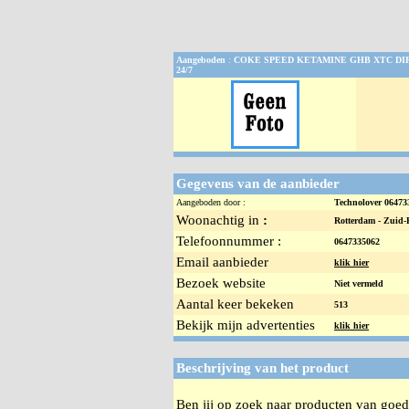
Aangeboden
:
COKE SPEED KETAMINE GHB XTC DI
24/7
Gegevens van de aanbieder
Aangeboden door :
Technolover 0647
Woonachtig in
:
Rotterdam -
Zuid-
Telefoonnummer :
0647335062
Email aanbieder
klik hier
Bezoek website
Niet vermeld
Aantal keer bekeken
513
Bekijk mijn advertenties
klik hier
Beschrijving van het product
Ben jij op zoek naar producten van goede