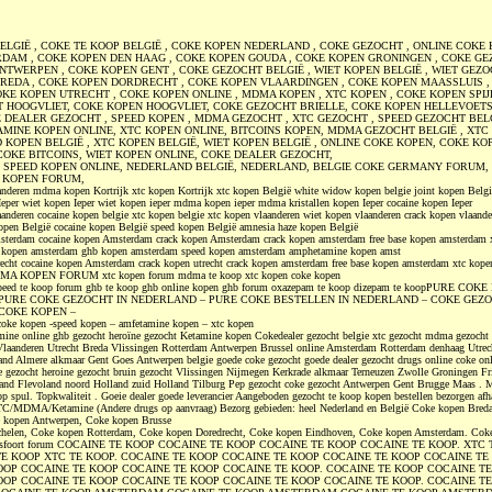
ELGIË , COKE TE KOOP BELGIË , COKE KOPEN NEDERLAND , COKE GEZOCHT , ONLINE COKE 
DAM , COKE KOPEN DEN HAAG , COKE KOPEN GOUDA , COKE KOPEN GRONINGEN , COKE GE
TWERPEN , COKE KOPEN GENT , COKE GEZOCHT BELGIË , WIET KOPEN BELGIË , WIET GEZO
REDA , COKE KOPEN DORDRECHT , COKE KOPEN VLAARDINGEN , COKE KOPEN MAASSLUIS ,
KE KOPEN UTRECHT , COKE KOPEN ONLINE , MDMA KOPEN , XTC KOPEN , COKE KOPEN SPIJ
 HOOGVLIET, COKE KOPEN HOOGVLIET, COKE GEZOCHT BRIELLE, COKE KOPEN HELLEVOETS
E DEALER GEZOCHT , SPEED KOPEN , MDMA GEZOCHT , XTC GEZOCHT , SPEED GEZOCHT BELG
AMINE KOPEN ONLINE, XTC KOPEN ONLINE, BITCOINS KOPEN, MDMA GEZOCHT BELGIË , XT
D KOPEN BELGIË , XTC KOPEN BELGIË, WIET KOPEN BELGIË , ONLINE COKE KOPEN, COKE KO
COKE BITCOINS, WIET KOPEN ONLINE, COKE DEALER GEZOCHT,
, SPEED KOPEN ONLINE, NEDERLAND BELGIË, NEDERLAND, BELGIE COKE GERMANY FORUM
 KOPEN FORUM,
deren mdma kopen Kortrijk xtc kopen Kortrijk xtc kopen België white widow kopen belgie joint kopen Belgi
Ieper wiet kopen Ieper wiet kopen ieper mdma kopen ieper mdma kristallen kopen Ieper cocaine kopen Ieper
anderen cocaine kopen belgie xtc kopen belgie xtc kopen vlaanderen wiet kopen vlaanderen crack kopen vlaan
open België cocaine kopen België speed kopen België amnesia haze kopen België
sterdam cocaine kopen Amsterdam crack kopen Amsterdam crack kopen amsterdam free base kopen amsterdam 
kopen amsterdam ghb kopen amsterdam speed kopen amsterdam amphetamine kopen amst
recht cocaine kopen Amsterdam crack kopen utrecht crack kopen amsterdam free base kopen amsterdam xtc ko
DMA KOPEN FORUM xtc kopen forum mdma te koop xtc kopen coke kopen
speed te koop forum ghb te koop ghb online kopen ghb forum oxazepam te koop dizepam te koopPURE CO
PURE COKE GEZOCHT IN NEDERLAND – PURE COKE BESTELLEN IN NEDERLAND – COKE GEZO
COKE KOPEN –
coke kopen -speed kopen – amfetamine kopen – xtc kopen
ine online ghb gezocht heroïne gezocht Ketamine kopen Cokedealer gezocht belgie xtc gezocht mdma gezocht 
 Vlaanderen Utrecht Breda Vlissingen Rotterdam Antwerpen Brussel online Amsterdam Rotterdam denhaag Utre
nd Almere alkmaar Gent Goes Antwerpen belgie goede coke gezocht goede dealer gezocht drugs online coke onl
e gezocht heroine gezocht bruin gezocht Vlissingen Nijmegen Kerkrade alkmaar Terneuzen Zwolle Groningen Fr
rland Flevoland noord Holland zuid Holland Tilburg Pep gezocht coke gezocht Antwerpen Gent Brugge Maas .
op spul. Topkwaliteit . Goeie dealer goede leverancier Aangeboden gezocht te koop kopen bestellen bezorgen afh
C/MDMA/Ketamine (Andere drugs op aanvraag) Bezorg gebieden: heel Nederland en België Coke kopen Breda
 kopen Antwerpen, Coke kopen Brusse
helen, Coke kopen Rotterdam, Coke kopen Doredrecht, Coke kopen Eindhoven, Coke kopen Amsterdam. Coke
ersfoort forum COCAINE TE KOOP COCAINE TE KOOP COCAINE TE KOOP COCAINE TE KOOP. XTC
TE KOOP XTC TE KOOP. COCAINE TE KOOP COCAINE TE KOOP COCAINE TE KOOP COCAINE TE
OOP COCAINE TE KOOP COCAINE TE KOOP COCAINE TE KOOP. COCAINE TE KOOP COCAINE T
OOP COCAINE TE KOOP COCAINE TE KOOP COCAINE TE KOOP COCAINE TE KOOP. COCAINE T