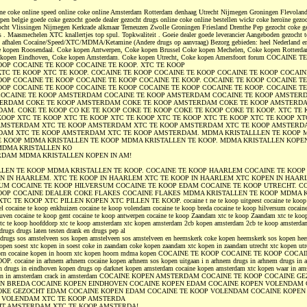
ne coke online speed online coke online Amsterdam Rotterdam denhaag Utrecht Nijmegen Groningen Flevolan
en belgie goede coke gezocht goede dealer gezocht drugs online coke online bestellen wickr coke heroïne gezoc
ocht Vlissingen Nijmegen Kerkrade alkmaar Terneuzen Zwolle Groningen Friesland Drenthe Pep gezocht coke g
. Maasmechelen XTC knallertjes top spul. Topkwaliteit . Goeie dealer goede leverancier Aangeboden gezocht 
en afhalen Cocaïne/Speed/XTC/MDMA/Ketamine (Andere drugs op aanvraag) Bezorg gebieden: heel Nederland e
e kopen Roosendaal. Coke kopen Antwerpen, Coke kopen Brussel Coke kopen Mechelen, Coke kopen Rotterd
e kopen Eindhoven, Coke kopen Amsterdam. Coke kopen Utrecht, Coke kopen Amersfoort forum COCAINE 
OOP COCAINE TE KOOP COCAINE TE KOOP. XTC TE KOOP
XTC TE KOOP XTC TE KOOP. COCAINE TE KOOP COCAINE TE KOOP COCAINE TE KOOP COCAIN
OOP COCAINE TE KOOP COCAINE TE KOOP COCAINE TE KOOP. COCAINE TE KOOP COCAINE T
OOP COCAINE TE KOOP COCAINE TE KOOP COCAINE TE KOOP COCAINE TE KOOP. COCAINE T
OCAINE TE KOOP AMSTERDAM COCAINE TE KOOP AMSTERDAM COCAINE TE KOOP AMSTER
TERDAM COKE TE KOOP AMSTERDAM COKE TE KOOP AMSTERDAM COKE TE KOOP AMSTERDA
AM. COKE TE KOOP CO KE TE KOOP COKE TE KOOP COKE TE KOOP COKE TE KOOP. XTC TE 
KOOP XTC TE KOOP XTC TE KOOP XTC TE KOOP XTC TE KOOP XTC TE KOOP XTC TE KOOP XT
AMSTERDAM XTC TE KOOP AMSTERDAM XTC TE KOOP AMSTERDAM XTC TE KOOP AMSTERD
DAM XTC TE KOOP AMSTERDAM XTC TE KOOP AMSTERDAM. MDMA KRISTALLLEN TE KOOP
E KOOP MDMA KRISTALLEN TE KOOP MDMA KRISTALLEN TE KOOP. MDMA KRISTALLEN KOPEN
DMA KRISTALLEN KO
RDAM MDMA KRISTALLEN KOPEN IN AM!
LEN TE KOOP MDMA KRISTALLEN TE KOOP. COCAINE TE KOOP HAARLEM COCAINE TE KOO
N IN HAARLEM. XTC TE KOOP IN HAARLEM XTC TE KOOP IN HAARLEM XTC KOPEN IN HAAR
UM COCAINE TE KOOP HILVERSUM COCAINE TE KOOP EDAM COCAINE TE KOOP UTRECHT. C
OOP COCAINE DEALER COKE FLAKES COCAINE FLAKES MDMA KRISTALLEN TE KOOP MDMA 
 TE KOOP XTC PILLEN KOPEN XTC PILLEN TE KOOP. cocaine t ne te koop uitgeest cocaine te koop 
iel cocaine te koop enkhuizen cocaine te koop volendam cocaine te koop breda cocaine te koop hilversum cocaine
euven cocaine te koop gent cocaine te koop antwerpen cocaine te koop Zaandam xtc te koop Zaandam xtc te koop
xtc te koop hoofddorp xtc te koop amsterdam xtc kopen amsterdam 2cb kopen amsterdam 2cb te koop amsterda
drugs drugs laten testen drank en drugs pep al
 drugs sos amstelveen sos kopen amstelveen sos amstelveen en heemskerk coke kopen heemskerk sos kopen he
pen soest xtc kopen in soest coke in zaandam coke kopen zaandam xtc kopen in zaandam utrecht xtc kopen utr
hoorn cocaine kopen in hoorn xtc kopen hoorn mdma kopen COCAINE TE KOOP COCAINE TE KOOP COC
 cocaine in arhnem arhnem cocaine kopen arhnem sos kopen uitgaan i n arhnem drugs in arhnem drugs in a
en drugs in eindhoven kopen drugs op darknet kopen amsterdam cocaine kopen amsterdam xtc kopen waar in am
inden in amsterdam crack in amsterdam COCAINE KOPEN AMSTERDAM COCAINE TE KOOP COCAINE 
N BREDA COCAINE KOPEN EINDHOVEN COCAINE KOPEN EDAM COCAINE KOPEN VOLENDAM 
OKE GEZOCHT EDAM COCAINE KOPEN EDAM COCAINE TE KOOP VOLENDAM COCAINE KOPE
P VOLENDAM XTC TE KOOP AMSTERDA
HT AMSTERDAM XTC TE KOOP AMSTERDA!