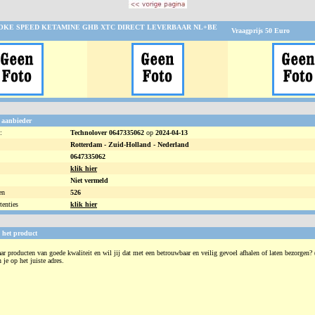
OKE SPEED KETAMINE GHB XTC DIRECT LEVERBAAR NL+BE
Vraagprijs
50
Euro
 aanbieder
:
Technolover 0647335062
op
2024-04-13
Rotterdam -
Zuid-Holland - Nederland
0647335062
klik hier
Niet vermeld
en
526
tenties
klik hier
 het product
ar producten van goede kwaliteit en wil jij dat met een betrouwbaar en veilig gevoel afhalen of laten bezorgen?
je op het juiste adres.