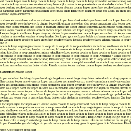
Gent cocaine kopen coke te koop cocaine te koop cocaine te koop cocaine te koop amsterdam cocaine te koop zan
cocaine te koop wormerveer cocaine te koop beverwijk cocaine te koop amsterdam cocaine dealer vinden Utrech
open denhaag cocaine kopen roosendaal cocaine kopen alkmaar cocaine kopen amersfoort cocaine kopen rotterd
nd harddrugs kopen harddrugs drugsforum soort drugs drugs laten testen drank en drugs pep alchol en drugs sos
n cocaine kopen amstelveen !
mstelveen xtc amstelveen mdma amstelveen cocaine kopen heemskerk coke kopen heemskerk sos kopen heems
pen beverwijk coke in beverwijk uitgaan beverwijk uitgaan amsterdam club escape amsterdam coke kopen soest
ndam coke kopen zaandam xtc kopen in zaandam utrecht xtc kopen utrecht studenten avond cocaine hoorn cocain
mdma kopen cocaine in arhnem arhnem cocaine kopen arhnem sos kopen uitgaan in arhnem drugs in arhnem drug
el kopen drugs in eindhoven kopen drugs op darknet kopen amsterdam cocaine kopen amsterdam xtc kopen waa
e vinden in amsterdam cocaine te koop haarlem Xtc kopen gent xtc kopen belgie xtc kopen antwerpen xtc kopen
alst Cocaine kopen cocaine te koop amersfoort cocaine te koop hengelo cocaine te koop arhnem cocaine te koop u
ine te
ocaine te koop wageningen cocaine te koop xtc te koop xtc te koop amsterdam xtc te koop eindhoven xtc te ko
te koop haarlem xtc te koop haarlem xtc te koop hilversum xtc te koop beverwijk mdma kristallen te koop mdma 
ma kristallen te koop amersfoort mdma kristallen te koop utrecht cocaine te koop cocaine te koop cocaine te 
oop cocaine te koop cocaine te koop cocaine te koop cocaine te koop cocaïne te koop Nederland / België coke t
 coke te koop Brussel Gent coke te koop Blankenberge coke te koop forum xtc te koop forum coke te koop coc
ocaine te koop amsterdam cocaine te koop zandvoort cocaine te koop bloemendaal cocaine te koop wormerveer c
 te koop amsterdam cocaine dealer vinden Utrecht cocaine kopen haarlem cocaine kopen denhaag cocaine kopen 
n amersfoort cocaine kopen !
 kopen nederland harddrugs kopen harddrugs drugsforum soort drugs drugs laten testen drank en drugs pep alch
illen cocaine kopen amstelveen sos kopen amstelveen sos amstelveen xtc amstelveen mdma amstelveen cocaine
kerk sos kopen heemskerk mdma kopen heemskerk coke kopen beverwijk coke in beverwijk uitgaan beverwijk 
rdam coke kopen soest xtc kopen in soest coke in zaandam coke kopen zaandam xtc kopen in zaandam utrecht xt
cocaine hoorn cocaine kopen in hoorn xtc kopen hoorn mdma kopen cocaine in arhnem arhnem cocaine kopen a
 drugs in arhnem drugs in amersfoort kopen drugs in tiel kopen drugs in eindhoven kopen drugs op darknet k
terdam xtc kopen waar in amsterdam drugs dealers coke vinden in amsterdam cocaine te koop haarlem Xtc kop
antwerpe
e xtc kopen rijsel xtc kopen aalst Cocaine kopen cocaine te koop amersfoort cocaine te koop hengelo cocaine t
trecht cocaine te koop alkmaar cocaine te koop veenendaal cocaine te koop wageningen cocaine te koop xtc te ko
koop eindhoven xtc te koop nederland xtc veilig kopen xtc te koop haarlem xtc te koop haarlem xtc te koop hil
ma kristallen te koop mdma kristallen te koop cocaine te koop cocaine te koop cocaine te koop cocaine te koo
ocaine te koop cocaine te koop cocaine te koop cocaïne te koop Nederland / België coke te koop België coke te
sel Gent coke te koop Blankenberge coke te koop forum xtc te koop forum Coke online Ketamine online ghb g
kopen Cokedealer gezocht belgie xtc gezocht mdma gezocht ecstasy gezocht speed gezocht in Vlaanderen Utrec
ussel Coke gezocht speed gez!