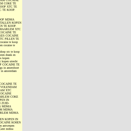
DAM COCAINE
M COKE TE
KOOP XTC TE
C TE KOOP.
OOP MDMA
STALLEN KOPEN
N TE KOOP.
 HAARLEM XTC
COCAINE TE
KES COCAINE
TC PILLEN TE
cocaine te koop
en cocaine te
dorp xtc te koop
sten drank en
os kopen
c kopen utrecht
OOP COCAINE TE
s in amersfoort
r in amsterdam
COCAINE TE
N VOLENDAM
DAM XTC
COCAINE
AARLEM COKE
PEN IN
 ZUID-
RG MDMA
AM MDMA
AARLEM MDMA
EN KOPEN IN
OCAINE KO0EN
 antwerpen
n Gent mdma