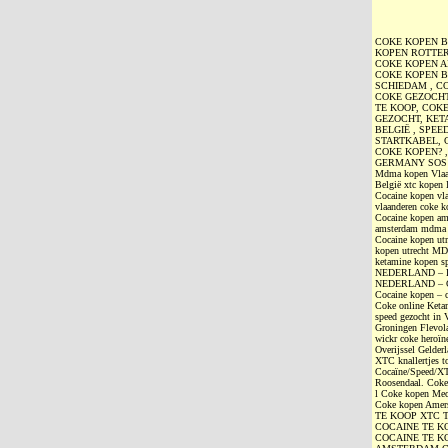
COKE KOPEN B
KOPEN ROTTER
COKE KOPEN AN
COKE KOPEN B
SCHIEDAM , CO
COKE GEZOCHT
TE KOOP, COK
GEZOCHT, KET
BELGIË , SPEE
STARTKABEL, 
COKE KOPEN? 
GERMANY SOS
Mdma kopen Vlaan
België xtc kopen 
Cocaine kopen vla
vlaanderen coke k
Cocaine kopen am
amsterdam mdma 
Cocaine kopen ut
kopen utrecht M
ketamine kopen 
NEDERLAND – 
NEDERLAND – 
Cocaine kopen – 
Coke online Ketam
speed gezocht in
Groningen Flevola
wickr coke heroïn
Overijssel Gelde
XTC knallertjes t
Cocaïne/Speed/XT
Roosendaal. Coke
l Coke kopen Mec
Coke kopen Am
TE KOOP XTC 
COCAINE TE K
COCAINE TE K