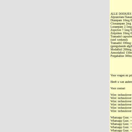
ALLE DOOSJES 30 
Alprazolam/Xanax
Diazepam 10mg €
Clonazepam 2mg 
Lorazepam 2.5mg
Zopiclon 7.5mg €
Zolpidem 10mg €
Tramadol capsule
(snel werkend)
Tramadol 100mg 
(gereguleerde afgif
Modafinil 200mg 
Armodafinil 150m
Pregabaline 300m
Voor vragen en pr
Heeft u wat ander
Voor contact
Wire: technolover
Wire: technolover
Wire: technolover
Wire: technolover
Wire: technolover
Wire: technolover
Whatsapp Gsm: ‭
Whatsapp Gsm: ‭
Whatsapp Gsm: ‭
Whatsapp Gsm: ‭
Whatsapp Gsm: ‭