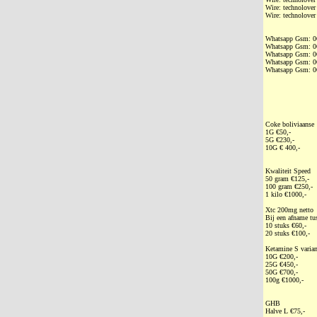
Wire: technolover
Wire: technolover
Whatsapp Gsm: ‭
Whatsapp Gsm: ‭
Whatsapp Gsm: ‭
Whatsapp Gsm: ‭
Whatsapp Gsm: ‭
Coke boliviaanse
1G €50,-
5G €230,-
10G € 400,-
Kwaliteit Speed
50 gram €125,-
100 gram €250,-
1 kilo €1000,-
Xtc 200mg netto
Bij een afname tu
10 stuks €60,-
20 stuks €100,-
Ketamine S varian
10G €200,-
25G €450,-
50G €700,-
100g €1000,-
GHB
Halve L €75,-