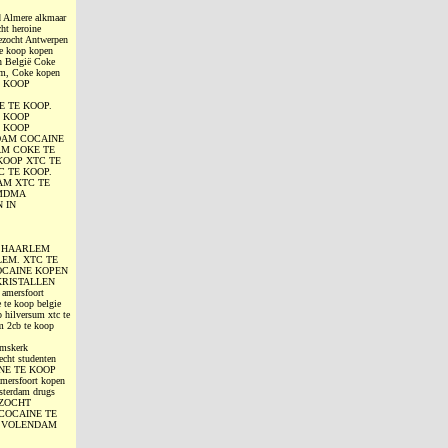
d Almere alkmaar
ht heroine
ezocht Antwerpen
te koop kopen
n België Coke
am, Coke kopen
TE KOOP
E TE KOOP.
E KOOP
E KOOP
DAM COCAINE
M COKE TE
KOOP XTC TE
C TE KOOP.
AM XTC TE
 MDMA
 IN
P HAARLEM
LEM. XTC TE
OCAINE KOPEN
KRISTALLEN
amersfoort
 te koop belgie
 hilversum xtc te
m 2cb te koop
emskerk
echt studenten
AINE TE KOOP
mersfoort kopen
sterdam drugs
GEZOCHT
COCAINE TE
N VOLENDAM