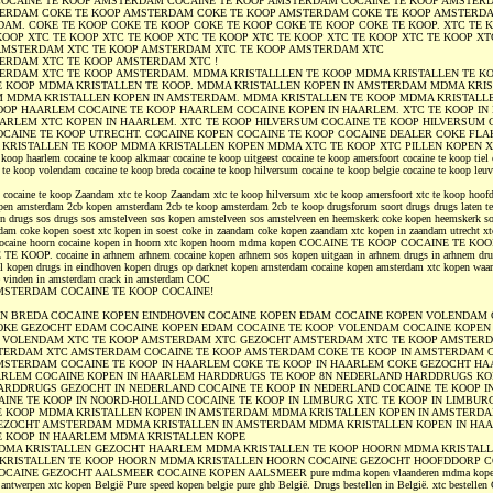
OCAINE TE KOOP AMSTERDAM COCAINE TE KOOP AMSTERDAM COCAINE TE KOOP AMSTER
TERDAM COKE TE KOOP AMSTERDAM COKE TE KOOP AMSTERDAM COKE TE KOOP AMSTERDA
AM. COKE TE KOOP COKE TE KOOP COKE TE KOOP COKE TE KOOP COKE TE KOOP. XTC TE 
KOOP XTC TE KOOP XTC TE KOOP XTC TE KOOP XTC TE KOOP XTC TE KOOP XTC TE KOOP XT
 AMSTERDAM XTC TE KOOP AMSTERDAM XTC TE KOOP AMSTERDAM XTC
ERDAM XTC TE KOOP AMSTERDAM XTC !
ERDAM XTC TE KOOP AMSTERDAM. MDMA KRISTALLLEN TE KOOP MDMA KRISTALLEN TE K
E KOOP MDMA KRISTALLEN TE KOOP. MDMA KRISTALLEN KOPEN IN AMSTERDAM MDMA KRI
 MDMA KRISTALLEN KOPEN IN AMSTERDAM. MDMA KRISTALLEN TE KOOP MDMA KRISTALLE
OOP HAARLEM COCAINE TE KOOP HAARLEM COCAINE KOPEN IN HAARLEM. XTC TE KOOP IN
AARLEM XTC KOPEN IN HAARLEM. XTC TE KOOP HILVERSUM COCAINE TE KOOP HILVERSUM 
CAINE TE KOOP UTRECHT. COCAINE KOPEN COCAINE TE KOOP COCAINE DEALER COKE FLA
KRISTALLEN TE KOOP MDMA KRISTALLEN KOPEN MDMA XTC TE KOOP XTC PILLEN KOPEN X
koop haarlem cocaine te koop alkmaar cocaine te koop uitgeest cocaine te koop amersfoort cocaine te koop tiel 
 te koop volendam cocaine te koop breda cocaine te koop hilversum cocaine te koop belgie cocaine te koop leuv
 cocaine te koop Zaandam xtc te koop Zaandam xtc te koop hilversum xtc te koop amersfoort xtc te koop hoofd
en amsterdam 2cb kopen amsterdam 2cb te koop amsterdam 2cb te koop drugsforum soort drugs drugs laten te
en drugs sos drugs sos amstelveen sos kopen amstelveen sos amstelveen en heemskerk coke kopen heemskerk s
am coke kopen soest xtc kopen in soest coke in zaandam coke kopen zaandam xtc kopen in zaandam utrecht xt
 cocaine hoorn cocaine kopen in hoorn xtc kopen hoorn mdma kopen COCAINE TE KOOP COCAINE TE K
KOOP. cocaine in arhnem arhnem cocaine kopen arhnem sos kopen uitgaan in arhnem drugs in arhnem drug
el kopen drugs in eindhoven kopen drugs op darknet kopen amsterdam cocaine kopen amsterdam xtc kopen waa
ke vinden in amsterdam crack in amsterdam COC
MSTERDAM COCAINE TE KOOP COCAINE!
N BREDA COCAINE KOPEN EINDHOVEN COCAINE KOPEN EDAM COCAINE KOPEN VOLENDAM 
OKE GEZOCHT EDAM COCAINE KOPEN EDAM COCAINE TE KOOP VOLENDAM COCAINE KOPE
P VOLENDAM XTC TE KOOP AMSTERDAM XTC GEZOCHT AMSTERDAM XTC TE KOOP AMSTER
STERDAM XTC AMSTERDAM COCAINE TE KOOP AMSTERDAM COKE TE KOOP IN AMSTERDAM 
MSTERDAM COCAINE TE KOOP IN HAARLEM COKE TE KOOP IN HAARLEM COKE GEZOCHT H
RLEM COCAINE KOPEN IN HAARLEM HARDDRUGS TE KOOP 8N NEDERLAND HARDDRUGS KO
RDDRUGS GEZOCHT IN NEDERLAND COCAINE TE KOOP IN NEDERLAND COCAINE TE KOOP IN
INE TE KOOP IN NOORD-HOLLAND COCAINE TE KOOP IN LIMBURG XTC TE KOOP IN LIMBU
E KOOP MDMA KRISTALLEN KOPEN IN AMSTERDAM MDMA KRISTALLEN KOPEN IN AMSTERD
GEZOCHT AMSTERDAM MDMA KRISTALLEN IN AMSTERDAM MDMA KRISTALLEN KOPEN IN H
E KOOP IN HAARLEM MDMA KRISTALLEN KOPE
MA KRISTALLEN GEZOCHT HAARLEM MDMA KRISTALLEN TE KOOP HOORN MDMA KRISTALL
KRISTALLEN TE KOOP HOORN MDMA KRISTALLEN HOORN COCAINE GEZOCHT HOOFDDORP C
AINE GEZOCHT AALSMEER COCAINE KOPEN AALSMEER pure mdma kopen vlaanderen mdma kopen
n antwerpen xtc kopen België Pure speed kopen belgie pure ghb België. Drugs bestellen in België. xtc bestelle