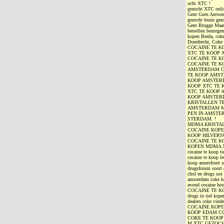
ocht XTC !
gezocht XTC onli
Gent Goes Antwerp
gezocht bruin gez
Gent Brugge Maas 
bestellen bezorg
kopen Breda, cok
Doredrecht, Cok
COCAINE TE K
XTC TE KOOP 
COCAINE TE K
COCAINE TE K
AMSTERDAM C
TE KOOP AMS
KOOP AMSTERD
KOOP XTC TE 
XTC TE KOOP 
KOOP AMSTER
KRISTALLEN T
AMSTERDAM M
PEN IN AMSTE
STERDAM. !
MDMA KRISTAL
COCAINE KOPE
KOOP HILVERS
COCAINE TE K
KOPEN MDMA XTC
cocaine te koop t
cocaine te koop l
koop amersfoort 
drugsforum soort 
chol en drugs sos
amsterdam coke ko
avond cocaine 
COCAINE TE KOOP.
drugs in tiel kop
dealers coke v
COCAINE KOPE
KOOP EDAM C
COKE TE KOO
M XTC GEZOC