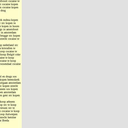
dvoort cocaine te
t cocaine kopen
am cocaine kopen
 drug
kerk mdma kopen
 xtc kopen in
e kopen in hoorn
s in amersfoort
r in amsterdam
 brugge xtc kopen
trecht cocaine te
op nederland xtc
kristallen te
koop cocaine te
e koop België coke
aine te koop
ocaine te koop
roosendaal cocaine
ol en drugs sos
 kopen heemskerk
uitgaan amsterdam
c kopen utrecht
rhnem sos kopen
open amsterdam
en gent xtc kopen
e koop arhnem
op xtc te koop
versum xtc te
p cocaine te koop
 koop Antwerpen
ezocht heroïne
ht Breda