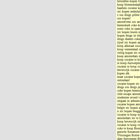
kristallen kopen 
koop bloemendaal 
haarlem cocaine k
xtc kopen nederla
s sos drugs pille
sos kopen!
amstelveen sos a
heemskerk coke ko
soest coke in zaa
xtc kopen hoorn 
kopen drugs in ti
drugs dealers cok
rijsel xtc kopen a
koop alkmaar coca
koop veenendaal c
veilig kopen xtc 
koop amsterdam md
koop cocaine te k
te koop Antwerpen
cocaine te koop c
beverwijk cocaine
kopen alk
maar cocaine kope
rotterdam!
cocaine kopen xtc
drugs sos drugs p
coke kopen heems
club escape amste
studenten avond 
uitgaan in arhnem
cocaine kopen ams
belgie xtc kopen 
n xtc kopen brugg
cocaine te koop u
amsterdam xtc te 
koop beverwijk md
cocaine te koop c
coke te koop Brus
gezocht Ketamine 
Vlissingen Rotter
dam Antwerpen Br