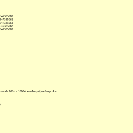
0647335062
0647335062
0647335062
0647335062
0647335062
ssen de 100st - 1000st worden prijzen besproken
t