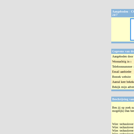
Aangeboden
:
C
24/7
Gegevens van de
Aangeboden door 
Woonachtig in
:
Telefoonnummer :
Email aanbieder
Bezoek website
Aantal keer bekek
Bekijk mijn adver
Beschrijving van
Ben jij op zoek na
mogelijk) Dan ben 
Wire: technolover
Wire: technolover
Wire: technolover
Wire: technolover