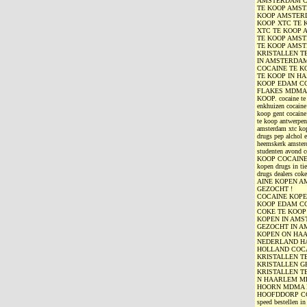
AMSTERDAM C
TE KOOP AMS
KOOP AMSTERD
KOOP XTC TE 
XTC TE KOOP
TE KOOP AMST
TE KOOP AMST
KRISTALLEN T
IN AMSTERDAM
COCAINE TE K
TE KOOP IN H
KOOP EDAM CO
FLAKES MDMA 
KOOP. cocaine te 
enkhuizen cocaine
koop gent cocaine
te koop antwerpen
amsterdam xtc kop
drugs pep alchol 
heemskerk amsterd
studenten avond
KOOP COCAINE TE 
kopen drugs in ti
drugs dealers co
AINE KOPEN A
GEZOCHT !
COCAINE KOPE
KOOP EDAM C
COKE TE KOO
KOPEN IN AM
GEZOCHT IN A
KOPEN ON HAA
NEDERLAND HA
HOLLAND COCA
KRISTALLEN T
KRISTALLEN 
KRISTALLEN T
N HAARLEM MD
HOORN MDMA 
HOOFDDORP COC
speed bestellen i