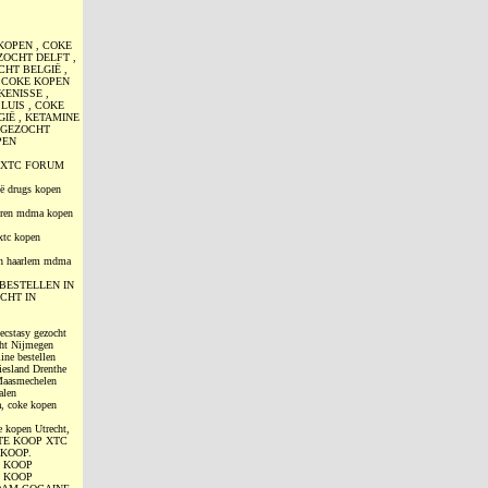
KOPEN , COKE
ZOCHT DELFT ,
CHT BELGIË ,
 COKE KOPEN
KENISSE ,
LUIS , COKE
IË , KETAMINE
C GEZOCHT
PEN
, XTC FORUM
ë drugs kopen
deren mdma kopen
xtc kopen
pen haarlem mdma
KE BESTELLEN IN
CHT IN
ecstasy gezocht
cht Nijmegen
ine bestellen
iesland Drenthe
 Maasmechelen
alen
, coke kopen
 kopen Utrecht,
 TE KOOP XTC
 KOOP.
E KOOP
E KOOP