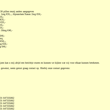
pillen tenzij anders aangegeven
 1mg €35,-, Alprazolam/Xanax 2mg €50,-
35,-
€35,-
 €35,-
35,-
35,-
s 50mg €40,-
€40,-
te),
€50,-,
g €50,-
g €40,-
ijzen kan u mij altijd een berichtje sturen en kunnen we kijken wat wij voor elkaar kunnen betekenen.
s gewenst, neem gerust graag contact op. Hierbij onze contact gegevens:
+31 647335062
+31 647335062
+31 647335062
+31 647335062
+31 647335062