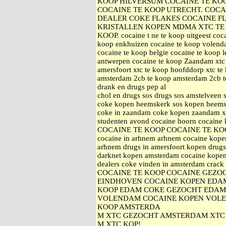
KOOP HILVERSUM COCAINE TE KO
COCAINE TE KOOP UTRECHT. COCA
DEALER COKE FLAKES COCAINE F
KRISTALLEN KOPEN MDMA XTC TE 
KOOP. cocaine t ne te koop uitgeest coca
koop enkhuizen cocaine te koop volenda
cocaine te koop belgie cocaine te koop 
antwerpen cocaine te koop Zaandam xtc 
amersfoort xtc te koop hoofddorp xtc 
amsterdam 2cb te koop amsterdam 2cb te
drank en drugs pep al
chol en drugs sos drugs sos amstelveen
coke kopen heemskerk sos kopen heemsk
coke in zaandam coke kopen zaandam xt
studenten avond cocaine hoorn cocaine
COCAINE TE KOOP COCAINE TE KO
cocaine in arhnem arhnem cocaine kopen
arhnem drugs in amersfoort kopen drugs
darknet kopen amsterdam cocaine kopen
dealers coke vinden in amsterdam c
COCAINE TE KOOP COCAINE GEZO
EINDHOVEN COCAINE KOPEN EDA
KOOP EDAM COKE GEZOCHT EDAM
VOLENDAM COCAINE KOPEN VOLE
KOOP AMSTERDA
M XTC GEZOCHT AMSTERDAM XTC 
M XTC KOP!