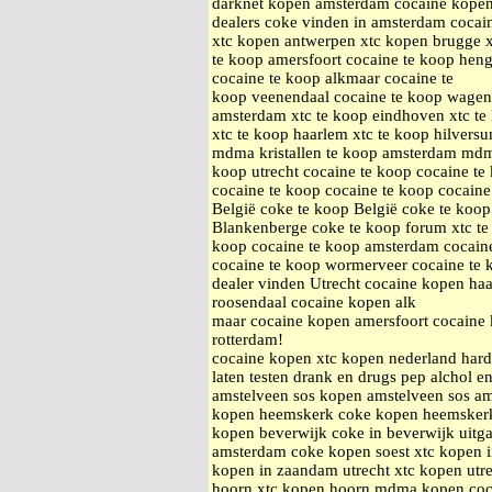
darknet kopen amsterdam cocaine kopen
dealers coke vinden in amsterdam cocai
xtc kopen antwerpen xtc kopen brugge xt
te koop amersfoort cocaine te koop heng
cocaine te koop alkmaar cocaine te
koop veenendaal cocaine te koop wageni
amsterdam xtc te koop eindhoven xtc te 
xtc te koop haarlem xtc te koop hilvers
mdma kristallen te koop amsterdam mdma 
koop utrecht cocaine te koop cocaine te
cocaine te koop cocaine te koop cocaine
België coke te koop België coke te koo
Blankenberge coke te koop forum xtc te
koop cocaine te koop amsterdam cocain
cocaine te koop wormerveer cocaine te 
dealer vinden Utrecht cocaine kopen h
roosendaal cocaine kopen alk
maar cocaine kopen amersfoort cocaine 
rotterdam!
cocaine kopen xtc kopen nederland hard
laten testen drank en drugs pep alchol e
amstelveen sos kopen amstelveen sos a
kopen heemskerk coke kopen heemsker
kopen beverwijk coke in beverwijk uitg
amsterdam coke kopen soest xtc kopen 
kopen in zaandam utrecht xtc kopen utr
hoorn xtc kopen hoorn mdma kopen coc