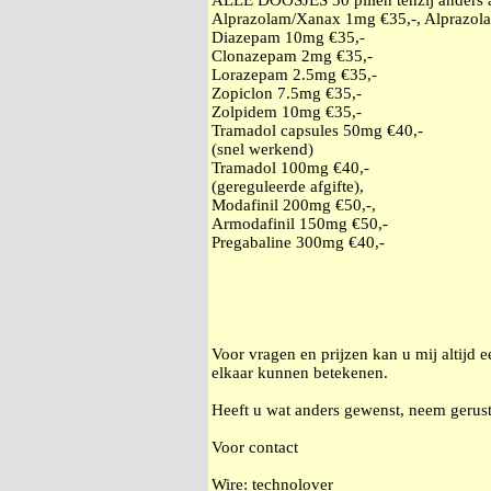
ALLE DOOSJES 30 pillen tenzij anders
Alprazolam/Xanax 1mg €35,-, Alprazol
Diazepam 10mg €35,-
Clonazepam 2mg €35,-
Lorazepam 2.5mg €35,-
Zopiclon 7.5mg €35,-
Zolpidem 10mg €35,-
Tramadol capsules 50mg €40,-
(snel werkend)
Tramadol 100mg €40,-
(gereguleerde afgifte),
Modafinil 200mg €50,-,
Armodafinil 150mg €50,-
Pregabaline 300mg €40,-
Voor vragen en prijzen kan u mij altijd 
elkaar kunnen betekenen.
Heeft u wat anders gewenst, neem gerust
Voor contact
Wire: technolover