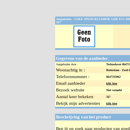
Aangeboden
:
COKE SPEED KETAMINE GHB XTC DI
24/7
Gegevens van de aanbieder
Aangeboden door :
Technolover 0647
Woonachtig in
:
Rotterdam -
Zuid-
Telefoonnummer :
0647335062
Email aanbieder
klik hier
Bezoek website
Niet vermeld
Aantal keer bekeken
567
Bekijk mijn advertenties
klik hier
Beschrijving van het product
Ben jij op zoek naar producten van goede