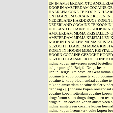
EN IN AMSTERDAM XTC AMSTERDA
KOOP IN AMSTERDAM COCAINE GE
HAARLEM COKE TE KOOP IN HAA
ON HAARLEM COCAINE KOPEN IN 
NEDERLAND HARDDRUGS KOPEN I
NEDERLAND COCAINE TE KOOP IN 
HOLLAND COCAINE TE KOOP IN N
AMSTERDAM MDMA KRISTALLEN G
AMSTERDAM MDMA KRISTALLEN K
KOOP IN HAARLEM MDMA KRISTA
GEZOCHT HAARLEM MDMA KRISTA
KOPEN IN HOORN MDMA KRISTALL
HOORN COCAINE GEZOCHT HOOFD
GEZOCHT AALSMEER COCAINE KOPEN
mdma kopen antwerpen speed bestellen 
belgie pure ghb België. Drugs beste
llen in België. xtc bestellen Gent mdma
cocaine te koop cocaine te koop cocain
cocaine te koop bloemendaal cocaine te
te koop amsterdam cocaine dealer vinde
denhaag - [ ] cocaine kopen roosendaal
cocaine kopen rotterdam cocaine kopen
drugsforum soort drugs drugs laten teste
drugs pillen cocaine kopen amstelveen 
mdma amstelveen cocaine kopen heems
mdma kopen heemskerk coke kopen bever