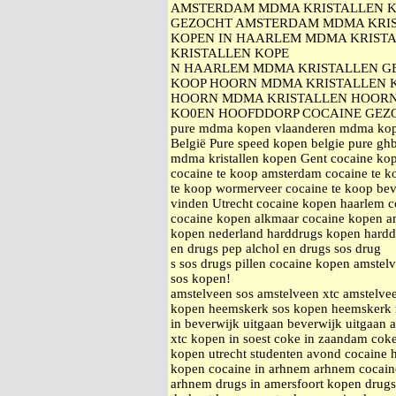
AMSTERDAM MDMA KRISTALLEN K
GEZOCHT AMSTERDAM MDMA KRIS
KOPEN IN HAARLEM MDMA KRISTA
KRISTALLEN KOPE
N HAARLEM MDMA KRISTALLEN G
KOOP HOORN MDMA KRISTALLEN K
HOORN MDMA KRISTALLEN HOORN
KO0EN HOOFDDORP COCAINE GEZ
pure mdma kopen vlaanderen mdma kopen
België Pure speed kopen belgie pure ghb 
mdma kristallen kopen Gent cocaine kop
cocaine te koop amsterdam cocaine te k
te koop wormerveer cocaine te koop bev
vinden Utrecht cocaine kopen haarlem 
cocaine kopen alkmaar cocaine kopen am
kopen nederland harddrugs kopen harddr
en drugs pep alchol en drugs sos drug
s sos drugs pillen cocaine kopen amstelv
sos kopen!
amstelveen sos amstelveen xtc amstelv
kopen heemskerk sos kopen heemskerk
in beverwijk uitgaan beverwijk uitgaan
xtc kopen in soest coke in zaandam cok
kopen utrecht studenten avond cocaine
kopen cocaine in arhnem arhnem cocain
arhnem drugs in amersfoort kopen drugs