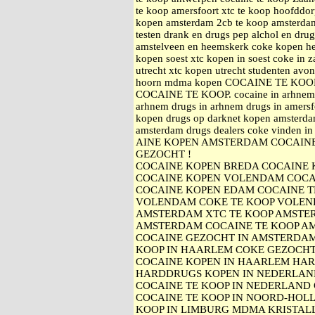
te koop amersfoort xtc te koop hoofddo
kopen amsterdam 2cb te koop amsterdam 
testen drank en drugs pep alchol en dru
amstelveen en heemskerk coke kopen h
kopen soest xtc kopen in soest coke i
utrecht xtc kopen utrecht studenten avo
hoorn mdma kopen COCAINE TE KO
COCAINE TE KOOP. cocaine in arhnem a
arhnem drugs in arhnem drugs in amersfo
kopen drugs op darknet kopen amsterda
amsterdam drugs dealers coke vinden i
AINE KOPEN AMSTERDAM COCAINE
GEZOCHT !
COCAINE KOPEN BREDA COCAINE
COCAINE KOPEN VOLENDAM COCA
COCAINE KOPEN EDAM COCAINE 
VOLENDAM COKE TE KOOP VOLEN
AMSTERDAM XTC TE KOOP AMSTE
AMSTERDAM COCAINE TE KOOP A
COCAINE GEZOCHT IN AMSTERDAM
KOOP IN HAARLEM COKE GEZOCH
COCAINE KOPEN IN HAARLEM HA
HARDDRUGS KOPEN IN NEDERLAN
COCAINE TE KOOP IN NEDERLAND 
COCAINE TE KOOP IN NOORD-HOLL
KOOP IN LIMBURG MDMA KRISTAL