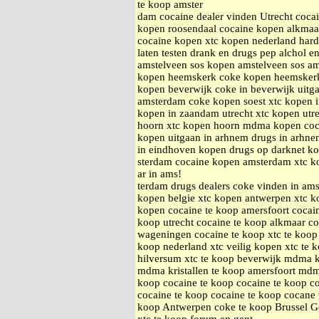
te koop amster
dam cocaine dealer vinden Utrecht coc
kopen roosendaal cocaine kopen alkmaa
cocaine kopen xtc kopen nederland hard
laten testen drank en drugs pep alchol e
amstelveen sos kopen amstelveen sos a
kopen heemskerk coke kopen heemsker
kopen beverwijk coke in beverwijk uitg
amsterdam coke kopen soest xtc kopen 
kopen in zaandam utrecht xtc kopen utr
hoorn xtc kopen hoorn mdma kopen coc
kopen uitgaan in arhnem drugs in arhnem
in eindhoven kopen drugs op darknet k
sterdam cocaine kopen amsterdam xtc k
ar in ams!
terdam drugs dealers coke vinden in am
kopen belgie xtc kopen antwerpen xtc ko
kopen cocaine te koop amersfoort cocai
koop utrecht cocaine te koop alkmaar c
wageningen cocaine te koop xtc te koop 
koop nederland xtc veilig kopen xtc te 
hilversum xtc te koop beverwijk mdma k
mdma kristallen te koop amersfoort mdma
koop cocaine te koop cocaine te koop co
cocaine te koop cocaine te koop cocane 
koop Antwerpen coke te koop Brussel G