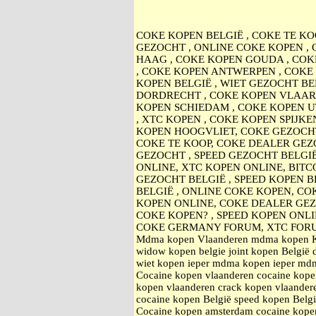
COKE KOPEN BELGIË , COKE TE KO
GEZOCHT , ONLINE COKE KOPEN ,
HAAG , COKE KOPEN GOUDA , COK
, COKE KOPEN ANTWERPEN , COKE 
KOPEN BELGIË , WIET GEZOCHT BE
DORDRECHT , COKE KOPEN VLAARD
KOPEN SCHIEDAM , COKE KOPEN U
, XTC KOPEN , COKE KOPEN SPIJK
KOPEN HOOGVLIET, COKE GEZOCHT
COKE TE KOOP, COKE DEALER GEZO
GEZOCHT , SPEED GEZOCHT BELGI
ONLINE, XTC KOPEN ONLINE, BITC
GEZOCHT BELGIË , SPEED KOPEN B
BELGIË , ONLINE COKE KOPEN, CO
KOPEN ONLINE, COKE DEALER GE
COKE KOPEN? , SPEED KOPEN ONL
COKE GERMANY FORUM, XTC FOR
Mdma kopen Vlaanderen mdma kopen Kort
widow kopen belgie joint kopen België 
wiet kopen ieper mdma kopen ieper mdma
Cocaine kopen vlaanderen cocaine kopen
kopen vlaanderen crack kopen vlaande
cocaine kopen België speed kopen Belg
Cocaine kopen amsterdam cocaine kope