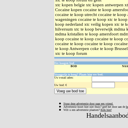
xtc te koop forum en gent
xtc kopen belgie xtc kopen antwerpen xt
Cocaine kopen cocaine te koop amersfoo
cocaine te koop utrecht cocaine te koop
wageningen cocaine te koop xtc te koop 
koop nederland xtc veilig kopen xtc te 
hilversum xtc te koop beverwijk mdma k
mdma kristallen te koop amersfoort mdma
koop cocaine te koop cocaine te koop co
cocaine te koop cocaine te koop cocaïne
te koop Antwerpen coke te koop Brusse
xtc te koop forum
Het hoogste bod
BOD
NA
Vraagprijs te hoog? Plaats hier uw bod.
Uw e-mail adres:
Uw
bod: €
Stuur deze advertentie door naar een vriend.
Advertentie hoort hier niet thuis? geef het door aan de
b
Wilt u een advertentie plaatsen?
Klik hier!
Handelsaanbod 