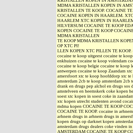
KRISTALLEN KOPEN IN AMSTERDA
MDMA KRISTALLEN KOPEN IN AMS
KRISTALLEN TE KOOP. COCAINE 
COCAINE KOPEN IN HAARLEM. XTC
HAARLEM XTC KOPEN IN HAARLEM
HILVERSUM COCAINE TE KOOP ED
KOPEN COCAINE TE KOOP COCAIN
MDMA KRISTALLEN
TE KOOP MDMA KRISTALLEN KOPE
OP XTC PI!
LLEN KOPEN XTC PILLEN TE KOOP. coca
cocaine te koop uitgeest cocaine te koop
enkhuizen cocaine te koop volendam coc
cocaine te koop belgie cocaine te koop 
antwerpen cocaine te koop Zaandam xtc 
amersfoort xtc te koop hoofddorp xtc 
amsterdam 2cb te koop amsterdam 2cb te
drank en drugs pep alchol en drugs sos 
amstelveen en heemskerk coke kopen h
soest xtc kopen in soest coke in zaand
xtc kopen utrecht studenten avond coca
mdma kopen COCAINE TE KOOP CO
COCAINE TE KOOP. cocaine in arhnem a
arhnem drugs in arhnem drugs in amersfo
kopen drugs op darknet kopen amsterda
amsterdam drugs dealers coke vinden
AMSTERDAM COCAINE TE KOOP C