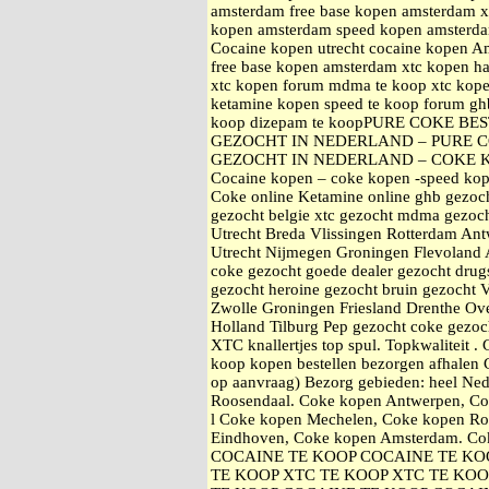
amsterdam free base kopen amsterdam
kopen amsterdam speed kopen amsterd
Cocaine kopen utrecht cocaine kopen A
free base kopen amsterdam xtc kope
xtc kopen forum mdma te koop xtc kop
ketamine kopen speed te koop forum gh
koop dizepam te koopPURE COKE B
GEZOCHT IN NEDERLAND – PURE C
GEZOCHT IN NEDERLAND – COKE 
Cocaine kopen – coke kopen -speed kop
Coke online Ketamine online ghb gezoc
gezocht belgie xtc gezocht mdma gezoch
Utrecht Breda Vlissingen Rotterdam An
Utrecht Nijmegen Groningen Flevoland 
coke gezocht goede dealer gezocht drugs
gezocht heroine gezocht bruin gezocht 
Zwolle Groningen Friesland Drenthe Ove
Holland Tilburg Pep gezocht coke gezo
XTC knallertjes top spul. Topkwaliteit 
koop kopen bestellen bezorgen afhale
op aanvraag) Bezorg gebieden: heel Ne
Roosendaal. Coke kopen Antwerpen, Co
l Coke kopen Mechelen, Coke kopen Ro
Eindhoven, Coke kopen Amsterdam. Cok
COCAINE TE KOOP COCAINE TE KO
TE KOOP XTC TE KOOP XTC TE KOO