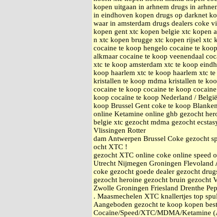
kopen uitgaan in arhnem drugs in arhnem
in eindhoven kopen drugs op darknet k
waar in amsterdam drugs dealers coke v
kopen gent xtc kopen belgie xtc kopen 
n xtc kopen brugge xtc kopen rijsel xtc
cocaine te koop hengelo cocaine te koop
alkmaar cocaine te koop veenendaal coc
xtc te koop amsterdam xtc te koop eindh
koop haarlem xtc te koop haarlem xtc t
kristallen te koop mdma kristallen te ko
cocaine te koop cocaine te koop cocaine
koop cocaïne te koop Nederland / Belgi
koop Brussel Gent coke te koop Blanke
online Ketamine online ghb gezocht he
belgie xtc gezocht mdma gezocht ecstas
Vlissingen Rotter
dam Antwerpen Brussel Coke gezocht sp
ocht XTC !
gezocht XTC online coke online speed 
Utrecht Nijmegen Groningen Flevoland 
coke gezocht goede dealer gezocht drugs
gezocht heroine gezocht bruin gezocht 
Zwolle Groningen Friesland Drenthe Pe
. Maasmechelen XTC knallertjes top spul.
Aangeboden gezocht te koop kopen best
Cocaïne/Speed/XTC/MDMA/Ketamine (An