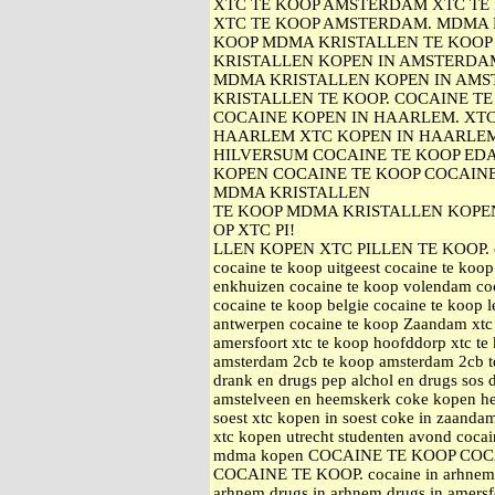
XTC TE KOOP AMSTERDAM XTC TE
XTC TE KOOP AMSTERDAM. MDMA 
KOOP MDMA KRISTALLEN TE KOOP
KRISTALLEN KOPEN IN AMSTERDA
MDMA KRISTALLEN KOPEN IN AMS
KRISTALLEN TE KOOP. COCAINE 
COCAINE KOPEN IN HAARLEM. XTC
HAARLEM XTC KOPEN IN HAARLEM
HILVERSUM COCAINE TE KOOP ED
KOPEN COCAINE TE KOOP COCAIN
MDMA KRISTALLEN
TE KOOP MDMA KRISTALLEN KOPE
OP XTC PI!
LLEN KOPEN XTC PILLEN TE KOOP. coca
cocaine te koop uitgeest cocaine te koop
enkhuizen cocaine te koop volendam coc
cocaine te koop belgie cocaine te koop 
antwerpen cocaine te koop Zaandam xtc 
amersfoort xtc te koop hoofddorp xtc 
amsterdam 2cb te koop amsterdam 2cb te
drank en drugs pep alchol en drugs sos 
amstelveen en heemskerk coke kopen h
soest xtc kopen in soest coke in zaand
xtc kopen utrecht studenten avond coca
mdma kopen COCAINE TE KOOP CO
COCAINE TE KOOP. cocaine in arhnem a
arhnem drugs in arhnem drugs in amersfo