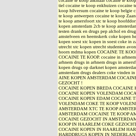
cocaine te koop alkmaar cocaine te koop
tiel cocaine te koop enkhuizen cocaine 
koop hilversum cocaine te koop belgie c
te koop antwerpen cocaine te koop Zaan
te koop amersfoort xtc te koop hoofddo
kopen amsterdam 2cb te koop amsterdam 
testen drank en drugs pep alchol en dru
amstelveen en heemskerk coke kopen h
kopen soest xtc kopen in soest coke i
utrecht xtc kopen utrecht studenten avo
hoorn mdma kopen COCAINE TE KO
COCAINE TE KOOP. cocaine in arhnem a
arhnem drugs in arhnem drugs in amersfo
kopen drugs op darknet kopen amsterda
amsterdam drugs dealers coke vinden i
AINE KOPEN AMSTERDAM COCAINE
GEZOCHT !
COCAINE KOPEN BREDA COCAINE
COCAINE KOPEN VOLENDAM COCA
COCAINE KOPEN EDAM COCAINE 
VOLENDAM COKE TE KOOP VOLEN
AMSTERDAM XTC TE KOOP AMSTE
AMSTERDAM COCAINE TE KOOP A
COCAINE GEZOCHT IN AMSTERDAM
KOOP IN HAARLEM COKE GEZOCH
COCAINE KOPEN IN HAARLEM HA
HARDDRUGS KOPEN IN NEDERLAN