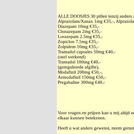
ALLE DOOSJES 30 pillen tenzij anders
Alprazolam/Xanax 1mg €35,-, Alprazol
Diazepam 10mg €35,-
Clonazepam 2mg €35,-
Lorazepam 2.5mg €35,-
Zopiclon 7.5mg €35,-
Zolpidem 10mg €35,-
Tramadol capsules 50mg €40,-
(snel werkend)
Tramadol 100mg €40,-
(gereguleerde afgifte),
Modafinil 200mg €50,-,
Armodafinil 150mg €50,-
Pregabaline 300mg €40,-
Voor vragen en prijzen kan u mij altijd 
elkaar kunnen betekenen.
Heeft u wat anders gewenst, neem gerust