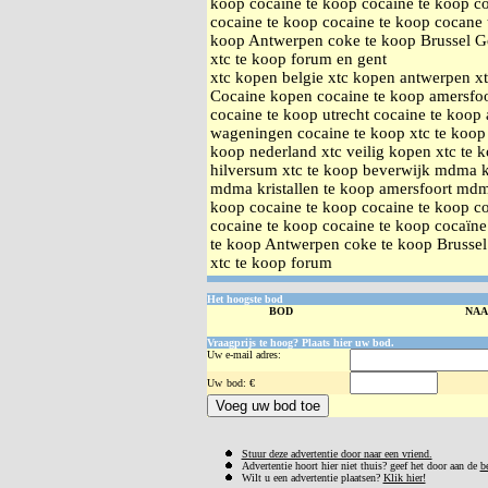
koop cocaine te koop cocaine te koop co
cocaine te koop cocaine te koop cocane 
koop Antwerpen coke te koop Brussel G
xtc te koop forum en gent
xtc kopen belgie xtc kopen antwerpen xt
Cocaine kopen cocaine te koop amersfoo
cocaine te koop utrecht cocaine te koop
wageningen cocaine te koop xtc te koop 
koop nederland xtc veilig kopen xtc te 
hilversum xtc te koop beverwijk mdma k
mdma kristallen te koop amersfoort mdma
koop cocaine te koop cocaine te koop co
cocaine te koop cocaine te koop cocaïne
te koop Antwerpen coke te koop Brusse
xtc te koop forum
Het hoogste bod
BOD
NA
Vraagprijs te hoog? Plaats hier uw bod.
Uw e-mail adres:
Uw
bod: €
Stuur deze advertentie door naar een vriend.
Advertentie hoort hier niet thuis? geef het door aan de
b
Wilt u een advertentie plaatsen?
Klik hier!