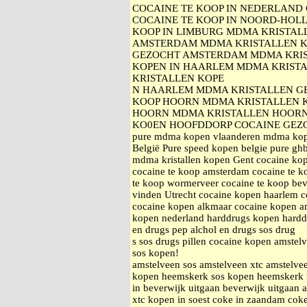
COCAINE TE KOOP IN NEDERLAND 
COCAINE TE KOOP IN NOORD-HOLL
KOOP IN LIMBURG MDMA KRISTAL
AMSTERDAM MDMA KRISTALLEN K
GEZOCHT AMSTERDAM MDMA KRIS
KOPEN IN HAARLEM MDMA KRISTA
KRISTALLEN KOPE
N HAARLEM MDMA KRISTALLEN G
KOOP HOORN MDMA KRISTALLEN K
HOORN MDMA KRISTALLEN HOORN
KO0EN HOOFDDORP COCAINE GEZ
pure mdma kopen vlaanderen mdma kopen
België Pure speed kopen belgie pure ghb 
mdma kristallen kopen Gent cocaine kop
cocaine te koop amsterdam cocaine te k
te koop wormerveer cocaine te koop bev
vinden Utrecht cocaine kopen haarlem 
cocaine kopen alkmaar cocaine kopen am
kopen nederland harddrugs kopen harddr
en drugs pep alchol en drugs sos drug
s sos drugs pillen cocaine kopen amstelv
sos kopen!
amstelveen sos amstelveen xtc amstelv
kopen heemskerk sos kopen heemskerk
in beverwijk uitgaan beverwijk uitgaan
xtc kopen in soest coke in zaandam cok