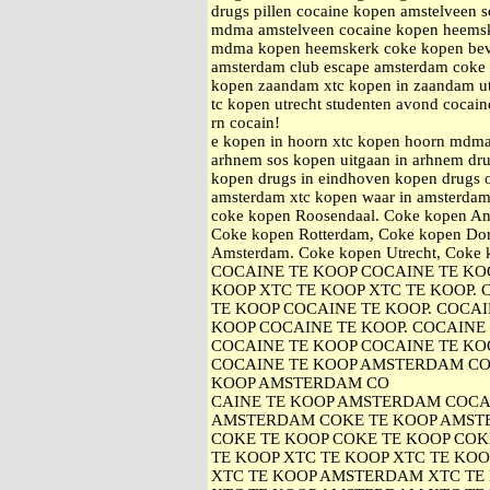
drugs pillen cocaine kopen amstelveen 
mdma amstelveen cocaine kopen heems
mdma kopen heemskerk coke kopen bever
amsterdam club escape amsterdam coke k
kopen zaandam xtc kopen in zaandam ut
tc kopen utrecht studenten avond cocain
rn cocain!
e kopen in hoorn xtc kopen hoorn mdma
arhnem sos kopen uitgaan in arhnem drug
kopen drugs in eindhoven kopen drugs 
amsterdam xtc kopen waar in amsterdam
coke kopen Roosendaal. Coke kopen An
Coke kopen Rotterdam, Coke kopen Dor
Amsterdam. Coke kopen Utrecht, Cok
COCAINE TE KOOP COCAINE TE KOO
KOOP XTC TE KOOP XTC TE KOOP.
TE KOOP COCAINE TE KOOP. COCAI
KOOP COCAINE TE KOOP. COCAINE
COCAINE TE KOOP COCAINE TE KOO
COCAINE TE KOOP AMSTERDAM CO
KOOP AMSTERDAM CO
CAINE TE KOOP AMSTERDAM COCA
AMSTERDAM COKE TE KOOP AMST
COKE TE KOOP COKE TE KOOP COK
TE KOOP XTC TE KOOP XTC TE KOO
XTC TE KOOP AMSTERDAM XTC TE