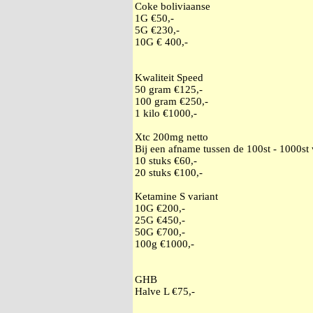
Coke boliviaanse
1G €50,-
5G €230,-
10G € 400,-
Kwaliteit Speed
50 gram €125,-
100 gram €250,-
1 kilo €1000,-
Xtc 200mg netto
Bij een afname tussen de 100st - 1000st
10 stuks €60,-
20 stuks €100,-
Ketamine S variant
10G €200,-
25G €450,-
50G €700,-
100g €1000,-
GHB
Halve L €75,-