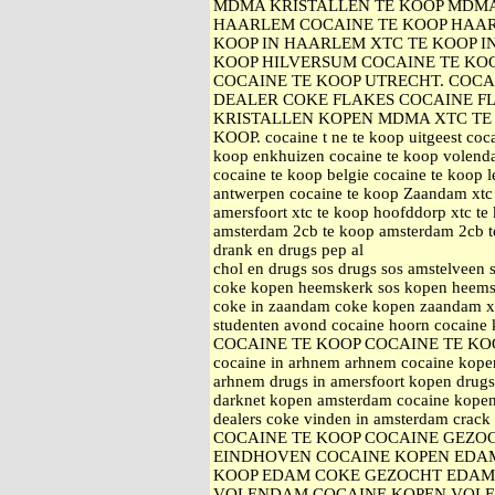
MDMA KRISTALLEN TE KOOP MDMA 
HAARLEM COCAINE TE KOOP HAAR
KOOP IN HAARLEM XTC TE KOOP I
KOOP HILVERSUM COCAINE TE KO
COCAINE TE KOOP UTRECHT. COCA
DEALER COKE FLAKES COCAINE F
KRISTALLEN KOPEN MDMA XTC TE 
KOOP. cocaine t ne te koop uitgeest coca
koop enkhuizen cocaine te koop volenda
cocaine te koop belgie cocaine te koop 
antwerpen cocaine te koop Zaandam xtc 
amersfoort xtc te koop hoofddorp xtc 
amsterdam 2cb te koop amsterdam 2cb te
drank en drugs pep al
chol en drugs sos drugs sos amstelveen
coke kopen heemskerk sos kopen heemsk
coke in zaandam coke kopen zaandam xt
studenten avond cocaine hoorn cocaine
COCAINE TE KOOP COCAINE TE KO
cocaine in arhnem arhnem cocaine kopen
arhnem drugs in amersfoort kopen drugs
darknet kopen amsterdam cocaine kopen
dealers coke vinden in amsterdam c
COCAINE TE KOOP COCAINE GEZO
EINDHOVEN COCAINE KOPEN EDA
KOOP EDAM COKE GEZOCHT EDAM
VOLENDAM COCAINE KOPEN VOLE