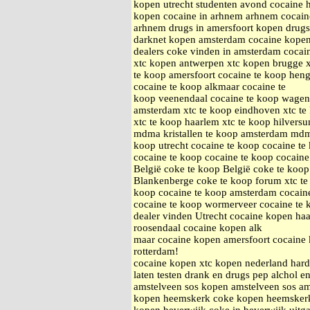
kopen utrecht studenten avond cocaine
kopen cocaine in arhnem arhnem cocain
arhnem drugs in amersfoort kopen drugs
darknet kopen amsterdam cocaine kopen
dealers coke vinden in amsterdam cocai
xtc kopen antwerpen xtc kopen brugge xt
te koop amersfoort cocaine te koop heng
cocaine te koop alkmaar cocaine te
koop veenendaal cocaine te koop wageni
amsterdam xtc te koop eindhoven xtc te 
xtc te koop haarlem xtc te koop hilvers
mdma kristallen te koop amsterdam mdma 
koop utrecht cocaine te koop cocaine te
cocaine te koop cocaine te koop cocaine
België coke te koop België coke te koo
Blankenberge coke te koop forum xtc te
koop cocaine te koop amsterdam cocain
cocaine te koop wormerveer cocaine te 
dealer vinden Utrecht cocaine kopen h
roosendaal cocaine kopen alk
maar cocaine kopen amersfoort cocaine 
rotterdam!
cocaine kopen xtc kopen nederland hard
laten testen drank en drugs pep alchol e
amstelveen sos kopen amstelveen sos a
kopen heemskerk coke kopen heemsker