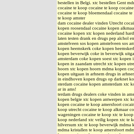
bestellen in Belgi. xtc bestellen Gent 
cocaine te koop cocaine te koop cocain
cocaine te koop bloemendaal cocaine te
te koop amster
dam cocaine dealer vinden Utrecht coc
kopen roosendaal cocaine kopen alkmaa
cocaine kopen xtc kopen nederland hard
laten testen drank en drugs pep alchol e
amstelveen sos kopen amstelveen sos a
kopen heemskerk coke kopen heemsker
kopen beverwijk coke in beverwijk uitg
amsterdam coke kopen soest xtc kopen 
kopen in zaandam utrecht xtc kopen utr
hoorn xtc kopen hoorn mdma kopen coc
kopen uitgaan in arhnem drugs in arhnem
in eindhoven kopen drugs op darknet k
sterdam cocaine kopen amsterdam xtc k
ar in ams!
terdam drugs dealers coke vinden in am
kopen belgie xtc kopen antwerpen xtc ko
kopen cocaine te koop amersfoort cocai
koop utrecht cocaine te koop alkmaar c
wageningen cocaine te koop xtc te koop 
koop nederland xtc veilig kopen xtc te 
hilversum xtc te koop beverwijk mdma k
mdma kristallen te koop amersfoort mdma