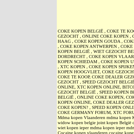
COKE KOPEN BELGIË , COKE TE KO
GEZOCHT , ONLINE COKE KOPEN ,
HAAG , COKE KOPEN GOUDA , COK
, COKE KOPEN ANTWERPEN , COKE 
KOPEN BELGIË , WIET GEZOCHT BE
DORDRECHT , COKE KOPEN VLAARD
KOPEN SCHIEDAM , COKE KOPEN U
, XTC KOPEN , COKE KOPEN SPIJK
KOPEN HOOGVLIET, COKE GEZOCHT
COKE TE KOOP, COKE DEALER GEZO
GEZOCHT , SPEED GEZOCHT BELGI
ONLINE, XTC KOPEN ONLINE, BITC
GEZOCHT BELGIË , SPEED KOPEN B
BELGIË , ONLINE COKE KOPEN, CO
KOPEN ONLINE, COKE DEALER GE
COKE KOPEN? , SPEED KOPEN ONL
COKE GERMANY FORUM, XTC FOR
Mdma kopen Vlaanderen mdma kopen Kort
widow kopen belgie joint kopen België 
wiet kopen ieper mdma kopen ieper mdma
Cocaine kopen vlaanderen cocaine kopen