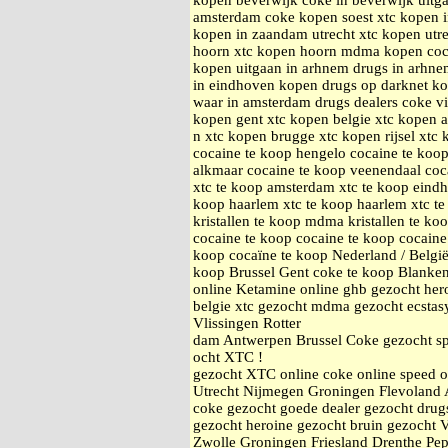
kopen beverwijk coke in beverwijk uitg
amsterdam coke kopen soest xtc kopen 
kopen in zaandam utrecht xtc kopen utr
hoorn xtc kopen hoorn mdma kopen coc
kopen uitgaan in arhnem drugs in arhnem
in eindhoven kopen drugs op darknet k
waar in amsterdam drugs dealers coke v
kopen gent xtc kopen belgie xtc kopen 
n xtc kopen brugge xtc kopen rijsel xtc
cocaine te koop hengelo cocaine te koop
alkmaar cocaine te koop veenendaal coc
xtc te koop amsterdam xtc te koop eindh
koop haarlem xtc te koop haarlem xtc t
kristallen te koop mdma kristallen te ko
cocaine te koop cocaine te koop cocaine
koop cocaïne te koop Nederland / Belgi
koop Brussel Gent coke te koop Blanke
online Ketamine online ghb gezocht he
belgie xtc gezocht mdma gezocht ecstas
Vlissingen Rotter
dam Antwerpen Brussel Coke gezocht sp
ocht XTC !
gezocht XTC online coke online speed 
Utrecht Nijmegen Groningen Flevoland 
coke gezocht goede dealer gezocht drugs
gezocht heroine gezocht bruin gezocht 
Zwolle Groningen Friesland Drenthe Pe