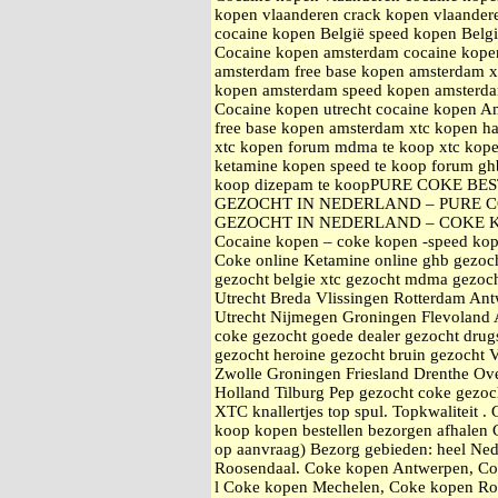
kopen vlaanderen crack kopen vlaande
cocaine kopen België speed kopen Belg
Cocaine kopen amsterdam cocaine kope
amsterdam free base kopen amsterdam
kopen amsterdam speed kopen amsterd
Cocaine kopen utrecht cocaine kopen A
free base kopen amsterdam xtc kope
xtc kopen forum mdma te koop xtc kop
ketamine kopen speed te koop forum gh
koop dizepam te koopPURE COKE B
GEZOCHT IN NEDERLAND – PURE C
GEZOCHT IN NEDERLAND – COKE 
Cocaine kopen – coke kopen -speed kop
Coke online Ketamine online ghb gezoc
gezocht belgie xtc gezocht mdma gezoch
Utrecht Breda Vlissingen Rotterdam An
Utrecht Nijmegen Groningen Flevoland 
coke gezocht goede dealer gezocht drugs
gezocht heroine gezocht bruin gezocht 
Zwolle Groningen Friesland Drenthe Ove
Holland Tilburg Pep gezocht coke gezo
XTC knallertjes top spul. Topkwaliteit 
koop kopen bestellen bezorgen afhale
op aanvraag) Bezorg gebieden: heel Ne
Roosendaal. Coke kopen Antwerpen, Co
l Coke kopen Mechelen, Coke kopen Ro