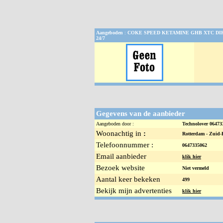
Aangeboden
:
COKE SPEED KETAMINE GHB XTC DI
24/7
Gegevens van de aanbieder
Aangeboden door :
Technolover 0647
Woonachtig in
:
Rotterdam -
Zuid-
Telefoonnummer :
0647335062
Email aanbieder
klik hier
Bezoek website
Niet vermeld
Aantal keer bekeken
499
Bekijk mijn advertenties
klik hier