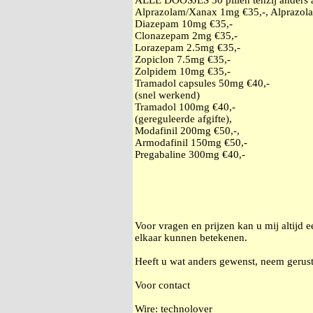
ALLE DOOSJES 30 pillen tenzij anders
Alprazolam/Xanax 1mg €35,-, Alprazol
Diazepam 10mg €35,-
Clonazepam 2mg €35,-
Lorazepam 2.5mg €35,-
Zopiclon 7.5mg €35,-
Zolpidem 10mg €35,-
Tramadol capsules 50mg €40,-
(snel werkend)
Tramadol 100mg €40,-
(gereguleerde afgifte),
Modafinil 200mg €50,-,
Armodafinil 150mg €50,-
Pregabaline 300mg €40,-
Voor vragen en prijzen kan u mij altijd 
elkaar kunnen betekenen.
Heeft u wat anders gewenst, neem gerust
Voor contact
Wire: technolover