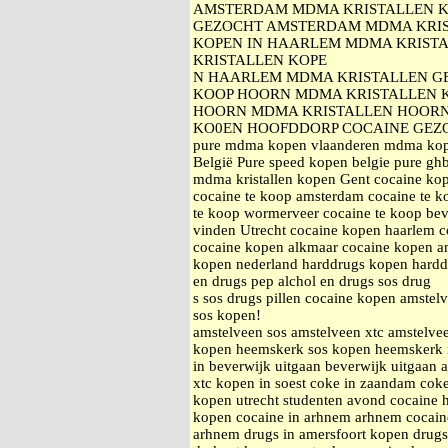
AMSTERDAM MDMA KRISTALLEN K
GEZOCHT AMSTERDAM MDMA KRIS
KOPEN IN HAARLEM MDMA KRISTA
KRISTALLEN KOPE
N HAARLEM MDMA KRISTALLEN G
KOOP HOORN MDMA KRISTALLEN K
HOORN MDMA KRISTALLEN HOORN
KO0EN HOOFDDORP COCAINE GEZ
pure mdma kopen vlaanderen mdma kopen
België Pure speed kopen belgie pure ghb 
mdma kristallen kopen Gent cocaine kop
cocaine te koop amsterdam cocaine te k
te koop wormerveer cocaine te koop bev
vinden Utrecht cocaine kopen haarlem 
cocaine kopen alkmaar cocaine kopen am
kopen nederland harddrugs kopen harddr
en drugs pep alchol en drugs sos drug
s sos drugs pillen cocaine kopen amstelv
sos kopen!
amstelveen sos amstelveen xtc amstelv
kopen heemskerk sos kopen heemskerk
in beverwijk uitgaan beverwijk uitgaan
xtc kopen in soest coke in zaandam cok
kopen utrecht studenten avond cocaine
kopen cocaine in arhnem arhnem cocain
arhnem drugs in amersfoort kopen drugs