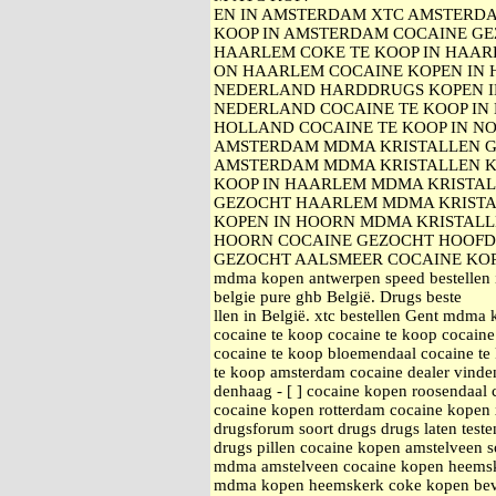
EN IN AMSTERDAM XTC AMSTERDA
KOOP IN AMSTERDAM COCAINE GE
HAARLEM COKE TE KOOP IN HAA
ON HAARLEM COCAINE KOPEN IN 
NEDERLAND HARDDRUGS KOPEN I
NEDERLAND COCAINE TE KOOP IN 
HOLLAND COCAINE TE KOOP IN N
AMSTERDAM MDMA KRISTALLEN G
AMSTERDAM MDMA KRISTALLEN K
KOOP IN HAARLEM MDMA KRISTA
GEZOCHT HAARLEM MDMA KRISTA
KOPEN IN HOORN MDMA KRISTALL
HOORN COCAINE GEZOCHT HOOFD
GEZOCHT AALSMEER COCAINE KOPEN
mdma kopen antwerpen speed bestellen 
belgie pure ghb België. Drugs beste
llen in België. xtc bestellen Gent mdma
cocaine te koop cocaine te koop cocain
cocaine te koop bloemendaal cocaine te
te koop amsterdam cocaine dealer vinde
denhaag - [ ] cocaine kopen roosendaal
cocaine kopen rotterdam cocaine kopen
drugsforum soort drugs drugs laten teste
drugs pillen cocaine kopen amstelveen 
mdma amstelveen cocaine kopen heems
mdma kopen heemskerk coke kopen bever