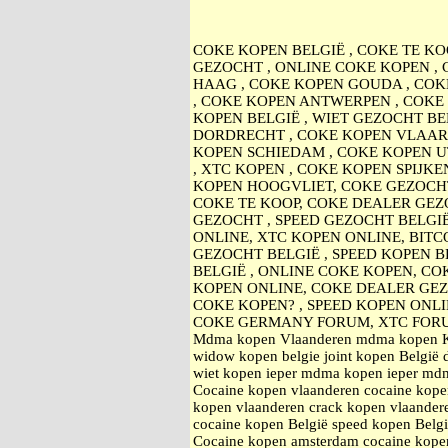
COKE KOPEN BELGIË , COKE TE KO
GEZOCHT , ONLINE COKE KOPEN ,
HAAG , COKE KOPEN GOUDA , COK
, COKE KOPEN ANTWERPEN , COKE 
KOPEN BELGIË , WIET GEZOCHT BE
DORDRECHT , COKE KOPEN VLAARD
KOPEN SCHIEDAM , COKE KOPEN U
, XTC KOPEN , COKE KOPEN SPIJK
KOPEN HOOGVLIET, COKE GEZOCHT
COKE TE KOOP, COKE DEALER GEZO
GEZOCHT , SPEED GEZOCHT BELGI
ONLINE, XTC KOPEN ONLINE, BITC
GEZOCHT BELGIË , SPEED KOPEN B
BELGIË , ONLINE COKE KOPEN, CO
KOPEN ONLINE, COKE DEALER GE
COKE KOPEN? , SPEED KOPEN ONL
COKE GERMANY FORUM, XTC FOR
Mdma kopen Vlaanderen mdma kopen Kort
widow kopen belgie joint kopen België 
wiet kopen ieper mdma kopen ieper mdma
Cocaine kopen vlaanderen cocaine kopen
kopen vlaanderen crack kopen vlaande
cocaine kopen België speed kopen Belg
Cocaine kopen amsterdam cocaine kope