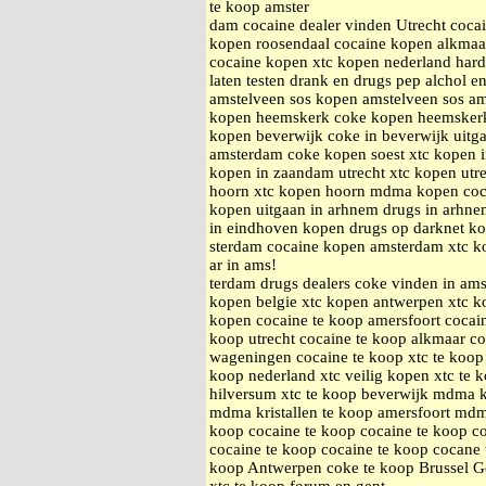
te koop amster
dam cocaine dealer vinden Utrecht coc
kopen roosendaal cocaine kopen alkmaa
cocaine kopen xtc kopen nederland hard
laten testen drank en drugs pep alchol e
amstelveen sos kopen amstelveen sos a
kopen heemskerk coke kopen heemsker
kopen beverwijk coke in beverwijk uitg
amsterdam coke kopen soest xtc kopen 
kopen in zaandam utrecht xtc kopen utr
hoorn xtc kopen hoorn mdma kopen coc
kopen uitgaan in arhnem drugs in arhnem
in eindhoven kopen drugs op darknet k
sterdam cocaine kopen amsterdam xtc k
ar in ams!
terdam drugs dealers coke vinden in am
kopen belgie xtc kopen antwerpen xtc ko
kopen cocaine te koop amersfoort cocai
koop utrecht cocaine te koop alkmaar c
wageningen cocaine te koop xtc te koop 
koop nederland xtc veilig kopen xtc te 
hilversum xtc te koop beverwijk mdma k
mdma kristallen te koop amersfoort mdma
koop cocaine te koop cocaine te koop co
cocaine te koop cocaine te koop cocane 
koop Antwerpen coke te koop Brussel G