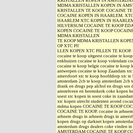
KRISTALLEN KOPEN IN AMSTERDA
MDMA KRISTALLEN KOPEN IN AMS
KRISTALLEN TE KOOP. COCAINE 
COCAINE KOPEN IN HAARLEM. XTC
HAARLEM XTC KOPEN IN HAARLEM
HILVERSUM COCAINE TE KOOP ED
KOPEN COCAINE TE KOOP COCAIN
MDMA KRISTALLEN
TE KOOP MDMA KRISTALLEN KOPE
OP XTC PI!
LLEN KOPEN XTC PILLEN TE KOOP. coca
cocaine te koop uitgeest cocaine te koop
enkhuizen cocaine te koop volendam coc
cocaine te koop belgie cocaine te koop 
antwerpen cocaine te koop Zaandam xtc 
amersfoort xtc te koop hoofddorp xtc 
amsterdam 2cb te koop amsterdam 2cb te
drank en drugs pep alchol en drugs sos 
amstelveen en heemskerk coke kopen h
soest xtc kopen in soest coke in zaand
xtc kopen utrecht studenten avond coca
mdma kopen COCAINE TE KOOP CO
COCAINE TE KOOP. cocaine in arhnem a
arhnem drugs in arhnem drugs in amersfo
kopen drugs op darknet kopen amsterda
amsterdam drugs dealers coke vinden
AMSTERDAM COCAINE TE KOOP C