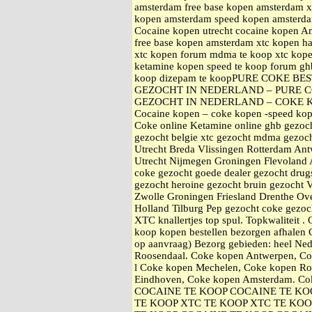
amsterdam free base kopen amsterdam
kopen amsterdam speed kopen amsterd
Cocaine kopen utrecht cocaine kopen A
free base kopen amsterdam xtc kope
xtc kopen forum mdma te koop xtc kop
ketamine kopen speed te koop forum gh
koop dizepam te koopPURE COKE B
GEZOCHT IN NEDERLAND – PURE C
GEZOCHT IN NEDERLAND – COKE 
Cocaine kopen – coke kopen -speed kop
Coke online Ketamine online ghb gezoc
gezocht belgie xtc gezocht mdma gezoch
Utrecht Breda Vlissingen Rotterdam An
Utrecht Nijmegen Groningen Flevoland 
coke gezocht goede dealer gezocht drugs
gezocht heroine gezocht bruin gezocht 
Zwolle Groningen Friesland Drenthe Ove
Holland Tilburg Pep gezocht coke gezo
XTC knallertjes top spul. Topkwaliteit 
koop kopen bestellen bezorgen afhale
op aanvraag) Bezorg gebieden: heel Ne
Roosendaal. Coke kopen Antwerpen, Co
l Coke kopen Mechelen, Coke kopen Ro
Eindhoven, Coke kopen Amsterdam. Cok
COCAINE TE KOOP COCAINE TE KO
TE KOOP XTC TE KOOP XTC TE KOO