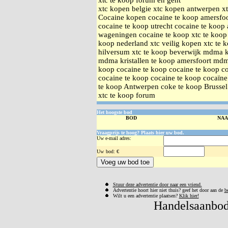
xtc te koop forum en gent
xtc kopen belgie xtc kopen antwerpen xt
Cocaine kopen cocaine te koop amersfoo
cocaine te koop utrecht cocaine te koop
wageningen cocaine te koop xtc te koop 
koop nederland xtc veilig kopen xtc te 
hilversum xtc te koop beverwijk mdma k
mdma kristallen te koop amersfoort mdma
koop cocaine te koop cocaine te koop co
cocaine te koop cocaine te koop cocaïne
te koop Antwerpen coke te koop Brusse
xtc te koop forum
Het hoogste bod
BOD
NA
Vraagprijs te hoog? Plaats hier uw bod.
Uw e-mail adres:
Uw
bod: €
Stuur deze advertentie door naar een vriend.
Advertentie hoort hier niet thuis? geef het door aan de
b
Wilt u een advertentie plaatsen?
Klik hier!
Handelsaanbod 