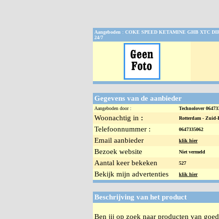
Aangeboden
:
COKE SPEED KETAMINE GHB XTC DI
24/7
Gegevens van de aanbieder
Aangeboden door :
Technolover 0647
Woonachtig in
:
Rotterdam -
Zuid-
Telefoonnummer :
0647335062
Email aanbieder
klik hier
Bezoek website
Niet vermeld
Aantal keer bekeken
527
Bekijk mijn advertenties
klik hier
Beschrijving van het product
Ben jij op zoek naar producten van goede