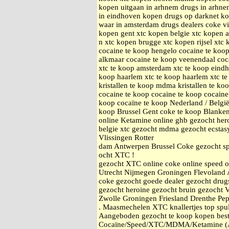
kopen uitgaan in arhnem drugs in arhnem
in eindhoven kopen drugs op darknet k
waar in amsterdam drugs dealers coke v
kopen gent xtc kopen belgie xtc kopen 
n xtc kopen brugge xtc kopen rijsel xtc
cocaine te koop hengelo cocaine te koop
alkmaar cocaine te koop veenendaal coc
xtc te koop amsterdam xtc te koop eindh
koop haarlem xtc te koop haarlem xtc t
kristallen te koop mdma kristallen te ko
cocaine te koop cocaine te koop cocaine
koop cocaïne te koop Nederland / Belgi
koop Brussel Gent coke te koop Blanke
online Ketamine online ghb gezocht he
belgie xtc gezocht mdma gezocht ecstas
Vlissingen Rotter
dam Antwerpen Brussel Coke gezocht sp
ocht XTC !
gezocht XTC online coke online speed 
Utrecht Nijmegen Groningen Flevoland 
coke gezocht goede dealer gezocht drugs
gezocht heroine gezocht bruin gezocht 
Zwolle Groningen Friesland Drenthe Pe
. Maasmechelen XTC knallertjes top spul.
Aangeboden gezocht te koop kopen best
Cocaïne/Speed/XTC/MDMA/Ketamine (An