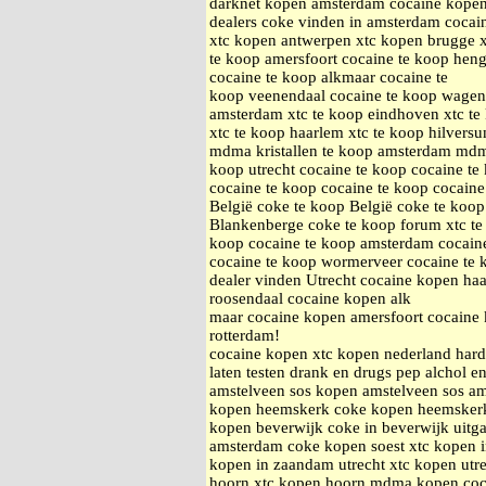
darknet kopen amsterdam cocaine kopen
dealers coke vinden in amsterdam cocai
xtc kopen antwerpen xtc kopen brugge xt
te koop amersfoort cocaine te koop heng
cocaine te koop alkmaar cocaine te
koop veenendaal cocaine te koop wageni
amsterdam xtc te koop eindhoven xtc te 
xtc te koop haarlem xtc te koop hilvers
mdma kristallen te koop amsterdam mdma 
koop utrecht cocaine te koop cocaine te
cocaine te koop cocaine te koop cocaine
België coke te koop België coke te koo
Blankenberge coke te koop forum xtc te
koop cocaine te koop amsterdam cocain
cocaine te koop wormerveer cocaine te 
dealer vinden Utrecht cocaine kopen h
roosendaal cocaine kopen alk
maar cocaine kopen amersfoort cocaine 
rotterdam!
cocaine kopen xtc kopen nederland hard
laten testen drank en drugs pep alchol e
amstelveen sos kopen amstelveen sos a
kopen heemskerk coke kopen heemsker
kopen beverwijk coke in beverwijk uitg
amsterdam coke kopen soest xtc kopen 
kopen in zaandam utrecht xtc kopen utr
hoorn xtc kopen hoorn mdma kopen coc