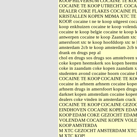
KOOP HILVERSUM COCAINE TE KO
COCAINE TE KOOP UTRECHT. COCA
DEALER COKE FLAKES COCAINE F
KRISTALLEN KOPEN MDMA XTC TE 
KOOP. cocaine t ne te koop uitgeest coca
koop enkhuizen cocaine te koop volenda
cocaine te koop belgie cocaine te koop 
antwerpen cocaine te koop Zaandam xtc 
amersfoort xtc te koop hoofddorp xtc 
amsterdam 2cb te koop amsterdam 2cb te
drank en drugs pep al
chol en drugs sos drugs sos amstelveen
coke kopen heemskerk sos kopen heemsk
coke in zaandam coke kopen zaandam xt
studenten avond cocaine hoorn cocaine
COCAINE TE KOOP COCAINE TE KO
cocaine in arhnem arhnem cocaine kopen
arhnem drugs in amersfoort kopen drugs
darknet kopen amsterdam cocaine kopen
dealers coke vinden in amsterdam c
COCAINE TE KOOP COCAINE GEZO
EINDHOVEN COCAINE KOPEN EDA
KOOP EDAM COKE GEZOCHT EDAM
VOLENDAM COCAINE KOPEN VOLE
KOOP AMSTERDA
M XTC GEZOCHT AMSTERDAM XTC 
M XTC KOP!