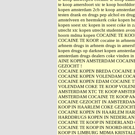
te koop amersfoort xtc te koop hoofddo
kopen amsterdam 2cb te koop amsterdam 
testen drank en drugs pep alchol en dru
amstelveen en heemskerk coke kopen h
kopen soest xtc kopen in soest coke i
utrecht xtc kopen utrecht studenten avo
hoorn mdma kopen COCAINE TE KO
COCAINE TE KOOP. cocaine in arhnem a
arhnem drugs in arhnem drugs in amersfo
kopen drugs op darknet kopen amsterda
amsterdam drugs dealers coke vinden i
AINE KOPEN AMSTERDAM COCAINE
GEZOCHT !
COCAINE KOPEN BREDA COCAINE
COCAINE KOPEN VOLENDAM COCA
COCAINE KOPEN EDAM COCAINE 
VOLENDAM COKE TE KOOP VOLEN
AMSTERDAM XTC TE KOOP AMSTE
AMSTERDAM COCAINE TE KOOP A
COCAINE GEZOCHT IN AMSTERDAM
KOOP IN HAARLEM COKE GEZOCH
COCAINE KOPEN IN HAARLEM HA
HARDDRUGS KOPEN IN NEDERLAN
COCAINE TE KOOP IN NEDERLAND 
COCAINE TE KOOP IN NOORD-HOLL
KOOP IN LIMBURG MDMA KRISTAL