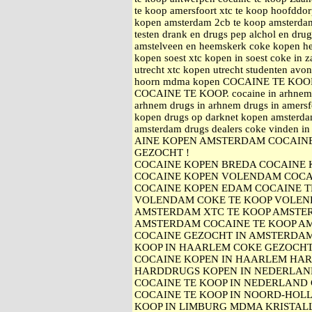
te koop amersfoort xtc te koop hoofddo
kopen amsterdam 2cb te koop amsterdam 
testen drank en drugs pep alchol en dru
amstelveen en heemskerk coke kopen h
kopen soest xtc kopen in soest coke i
utrecht xtc kopen utrecht studenten avo
hoorn mdma kopen COCAINE TE KO
COCAINE TE KOOP. cocaine in arhnem a
arhnem drugs in arhnem drugs in amersfo
kopen drugs op darknet kopen amsterda
amsterdam drugs dealers coke vinden i
AINE KOPEN AMSTERDAM COCAINE
GEZOCHT !
COCAINE KOPEN BREDA COCAINE
COCAINE KOPEN VOLENDAM COCA
COCAINE KOPEN EDAM COCAINE 
VOLENDAM COKE TE KOOP VOLEN
AMSTERDAM XTC TE KOOP AMSTE
AMSTERDAM COCAINE TE KOOP A
COCAINE GEZOCHT IN AMSTERDAM
KOOP IN HAARLEM COKE GEZOCH
COCAINE KOPEN IN HAARLEM HA
HARDDRUGS KOPEN IN NEDERLAN
COCAINE TE KOOP IN NEDERLAND 
COCAINE TE KOOP IN NOORD-HOLL
KOOP IN LIMBURG MDMA KRISTAL