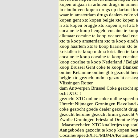
kopen uitgaan in arhnem drugs in arhnem
in eindhoven kopen drugs op darknet k
waar in amsterdam drugs dealers coke v
kopen gent xtc kopen belgie xtc kopen 
n xtc kopen brugge xtc kopen rijsel xtc
cocaine te koop hengelo cocaine te koop
alkmaar cocaine te koop veenendaal coc
xtc te koop amsterdam xtc te koop eindh
koop haarlem xtc te koop haarlem xtc t
kristallen te koop mdma kristallen te ko
cocaine te koop cocaine te koop cocaine
koop cocaïne te koop Nederland / Belgi
koop Brussel Gent coke te koop Blanke
online Ketamine online ghb gezocht he
belgie xtc gezocht mdma gezocht ecstas
Vlissingen Rotter
dam Antwerpen Brussel Coke gezocht sp
ocht XTC !
gezocht XTC online coke online speed 
Utrecht Nijmegen Groningen Flevoland 
coke gezocht goede dealer gezocht drugs
gezocht heroine gezocht bruin gezocht 
Zwolle Groningen Friesland Drenthe Pe
. Maasmechelen XTC knallertjes top spul.
Aangeboden gezocht te koop kopen best
Cocaïne/Speed/XTC/MDMA/Ketamine (An