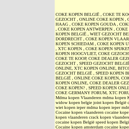
COKE KOPEN BELGIË , COKE TE KO
GEZOCHT , ONLINE COKE KOPEN ,
HAAG , COKE KOPEN GOUDA , COK
, COKE KOPEN ANTWERPEN , COKE 
KOPEN BELGIË , WIET GEZOCHT BE
DORDRECHT , COKE KOPEN VLAARD
KOPEN SCHIEDAM , COKE KOPEN U
, XTC KOPEN , COKE KOPEN SPIJK
KOPEN HOOGVLIET, COKE GEZOCHT
COKE TE KOOP, COKE DEALER GEZO
GEZOCHT , SPEED GEZOCHT BELGI
ONLINE, XTC KOPEN ONLINE, BITC
GEZOCHT BELGIË , SPEED KOPEN B
BELGIË , ONLINE COKE KOPEN, CO
KOPEN ONLINE, COKE DEALER GE
COKE KOPEN? , SPEED KOPEN ONL
COKE GERMANY FORUM, XTC FOR
Mdma kopen Vlaanderen mdma kopen Kort
widow kopen belgie joint kopen België 
wiet kopen ieper mdma kopen ieper mdma
Cocaine kopen vlaanderen cocaine kopen
kopen vlaanderen crack kopen vlaande
cocaine kopen België speed kopen Belg
Cocaine kopen amsterdam cocaine kope