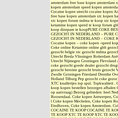
amsterdam free base kopen amsterdam
kopen amsterdam speed kopen amsterd
Cocaine kopen utrecht cocaine kopen A
free base kopen amsterdam xtc kope
xtc kopen forum mdma te koop xtc kop
ketamine kopen speed te koop forum gh
koop dizepam te koopPURE COKE B
GEZOCHT IN NEDERLAND – PURE C
GEZOCHT IN NEDERLAND – COKE 
Cocaine kopen – coke kopen -speed kop
Coke online Ketamine online ghb gezoc
gezocht belgie xtc gezocht mdma gezoch
Utrecht Breda Vlissingen Rotterdam An
Utrecht Nijmegen Groningen Flevoland 
coke gezocht goede dealer gezocht drugs
gezocht heroine gezocht bruin gezocht 
Zwolle Groningen Friesland Drenthe Ove
Holland Tilburg Pep gezocht coke gezo
XTC knallertjes top spul. Topkwaliteit 
koop kopen bestellen bezorgen afhale
op aanvraag) Bezorg gebieden: heel Ne
Roosendaal. Coke kopen Antwerpen, Co
l Coke kopen Mechelen, Coke kopen Ro
Eindhoven, Coke kopen Amsterdam. Cok
COCAINE TE KOOP COCAINE TE KO
TE KOOP XTC TE KOOP XTC TE KOO