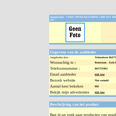
Aangeboden
:
COKE SPEED KETAMINE GHB XTC DI
24/7
Gegevens van de aanbieder
Aangeboden door :
Technolover 0647
Woonachtig in
:
Rotterdam -
Zuid-
Telefoonnummer :
0647335062
Email aanbieder
klik hier
Bezoek website
Niet vermeld
Aantal keer bekeken
868
Bekijk mijn advertenties
klik hier
Beschrijving van het product
Ben jij op zoek naar producten van goede