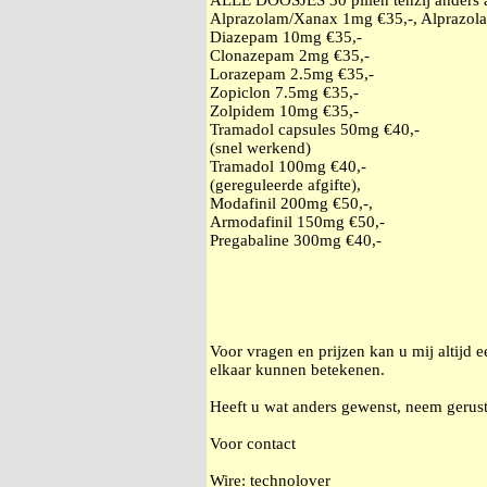
ALLE DOOSJES 30 pillen tenzij anders
Alprazolam/Xanax 1mg €35,-, Alprazol
Diazepam 10mg €35,-
Clonazepam 2mg €35,-
Lorazepam 2.5mg €35,-
Zopiclon 7.5mg €35,-
Zolpidem 10mg €35,-
Tramadol capsules 50mg €40,-
(snel werkend)
Tramadol 100mg €40,-
(gereguleerde afgifte),
Modafinil 200mg €50,-,
Armodafinil 150mg €50,-
Pregabaline 300mg €40,-
Voor vragen en prijzen kan u mij altijd 
elkaar kunnen betekenen.
Heeft u wat anders gewenst, neem gerust
Voor contact
Wire: technolover