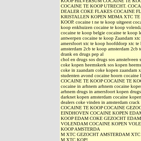
KOOP HILVERSUM COCAINE TE KO
COCAINE TE KOOP UTRECHT. COCA
DEALER COKE FLAKES COCAINE F
KRISTALLEN KOPEN MDMA XTC TE 
KOOP. cocaine t ne te koop uitgeest coca
koop enkhuizen cocaine te koop volenda
cocaine te koop belgie cocaine te koop 
antwerpen cocaine te koop Zaandam xtc 
amersfoort xtc te koop hoofddorp xtc 
amsterdam 2cb te koop amsterdam 2cb te
drank en drugs pep al
chol en drugs sos drugs sos amstelveen
coke kopen heemskerk sos kopen heemsk
coke in zaandam coke kopen zaandam xt
studenten avond cocaine hoorn cocaine
COCAINE TE KOOP COCAINE TE KO
cocaine in arhnem arhnem cocaine kopen
arhnem drugs in amersfoort kopen drugs
darknet kopen amsterdam cocaine kopen
dealers coke vinden in amsterdam c
COCAINE TE KOOP COCAINE GEZO
EINDHOVEN COCAINE KOPEN EDA
KOOP EDAM COKE GEZOCHT EDAM
VOLENDAM COCAINE KOPEN VOLE
KOOP AMSTERDA
M XTC GEZOCHT AMSTERDAM XTC 
M XTC KOP!