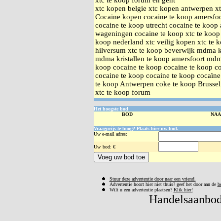
xtc te koop forum en gent
xtc kopen belgie xtc kopen antwerpen xt
Cocaine kopen cocaine te koop amersfoo
cocaine te koop utrecht cocaine te koop
wageningen cocaine te koop xtc te koop 
koop nederland xtc veilig kopen xtc te 
hilversum xtc te koop beverwijk mdma k
mdma kristallen te koop amersfoort mdma
koop cocaine te koop cocaine te koop co
cocaine te koop cocaine te koop cocaïne
te koop Antwerpen coke te koop Brusse
xtc te koop forum
Het hoogste bod
BOD
NA
Vraagprijs te hoog? Plaats hier uw bod.
Uw e-mail adres:
Uw
bod: €
Stuur deze advertentie door naar een vriend.
Advertentie hoort hier niet thuis? geef het door aan de
b
Wilt u een advertentie plaatsen?
Klik hier!
Handelsaanbod 