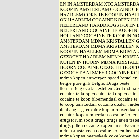
EN IN AMSTERDAM XTC AMSTERDA
KOOP IN AMSTERDAM COCAINE GE
HAARLEM COKE TE KOOP IN HAA
ON HAARLEM COCAINE KOPEN IN 
NEDERLAND HARDDRUGS KOPEN I
NEDERLAND COCAINE TE KOOP IN 
HOLLAND COCAINE TE KOOP IN N
AMSTERDAM MDMA KRISTALLEN G
AMSTERDAM MDMA KRISTALLEN K
KOOP IN HAARLEM MDMA KRISTA
GEZOCHT HAARLEM MDMA KRISTA
KOPEN IN HOORN MDMA KRISTALL
HOORN COCAINE GEZOCHT HOOFD
GEZOCHT AALSMEER COCAINE KOPEN
mdma kopen antwerpen speed bestellen 
belgie pure ghb België. Drugs beste
llen in België. xtc bestellen Gent mdma
cocaine te koop cocaine te koop cocain
cocaine te koop bloemendaal cocaine te
te koop amsterdam cocaine dealer vinde
denhaag - [ ] cocaine kopen roosendaal
cocaine kopen rotterdam cocaine kopen
drugsforum soort drugs drugs laten teste
drugs pillen cocaine kopen amstelveen 
mdma amstelveen cocaine kopen heems
mdma kopen heemskerk coke kopen bever