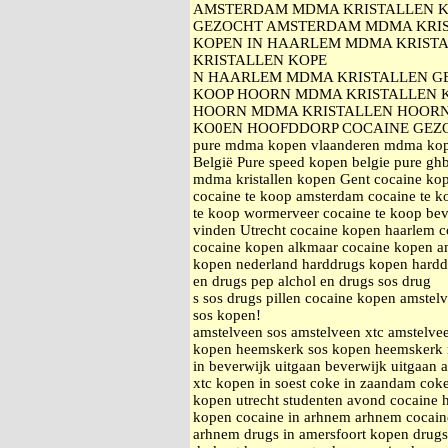
AMSTERDAM MDMA KRISTALLEN K
GEZOCHT AMSTERDAM MDMA KRIS
KOPEN IN HAARLEM MDMA KRISTA
KRISTALLEN KOPE
N HAARLEM MDMA KRISTALLEN G
KOOP HOORN MDMA KRISTALLEN K
HOORN MDMA KRISTALLEN HOORN
KO0EN HOOFDDORP COCAINE GEZ
pure mdma kopen vlaanderen mdma kopen
België Pure speed kopen belgie pure ghb 
mdma kristallen kopen Gent cocaine kop
cocaine te koop amsterdam cocaine te k
te koop wormerveer cocaine te koop bev
vinden Utrecht cocaine kopen haarlem 
cocaine kopen alkmaar cocaine kopen am
kopen nederland harddrugs kopen harddr
en drugs pep alchol en drugs sos drug
s sos drugs pillen cocaine kopen amstelv
sos kopen!
amstelveen sos amstelveen xtc amstelv
kopen heemskerk sos kopen heemskerk
in beverwijk uitgaan beverwijk uitgaan
xtc kopen in soest coke in zaandam cok
kopen utrecht studenten avond cocaine
kopen cocaine in arhnem arhnem cocain
arhnem drugs in amersfoort kopen drugs