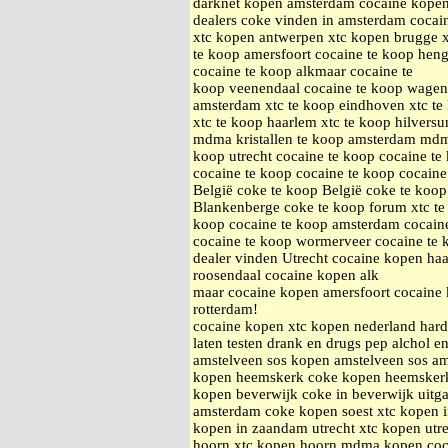
darknet kopen amsterdam cocaine kopen
dealers coke vinden in amsterdam cocai
xtc kopen antwerpen xtc kopen brugge xt
te koop amersfoort cocaine te koop heng
cocaine te koop alkmaar cocaine te
koop veenendaal cocaine te koop wageni
amsterdam xtc te koop eindhoven xtc te 
xtc te koop haarlem xtc te koop hilvers
mdma kristallen te koop amsterdam mdma 
koop utrecht cocaine te koop cocaine te
cocaine te koop cocaine te koop cocaine
België coke te koop België coke te koo
Blankenberge coke te koop forum xtc te
koop cocaine te koop amsterdam cocain
cocaine te koop wormerveer cocaine te 
dealer vinden Utrecht cocaine kopen h
roosendaal cocaine kopen alk
maar cocaine kopen amersfoort cocaine 
rotterdam!
cocaine kopen xtc kopen nederland hard
laten testen drank en drugs pep alchol e
amstelveen sos kopen amstelveen sos a
kopen heemskerk coke kopen heemsker
kopen beverwijk coke in beverwijk uitg
amsterdam coke kopen soest xtc kopen 
kopen in zaandam utrecht xtc kopen utr
hoorn xtc kopen hoorn mdma kopen coc