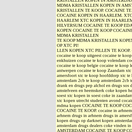
KRISTALLEN KOPEN IN AMSTERDA
MDMA KRISTALLEN KOPEN IN AMS
KRISTALLEN TE KOOP. COCAINE 
COCAINE KOPEN IN HAARLEM. XTC
HAARLEM XTC KOPEN IN HAARLEM
HILVERSUM COCAINE TE KOOP ED
KOPEN COCAINE TE KOOP COCAIN
MDMA KRISTALLEN
TE KOOP MDMA KRISTALLEN KOPE
OP XTC PI!
LLEN KOPEN XTC PILLEN TE KOOP. coca
cocaine te koop uitgeest cocaine te koop
enkhuizen cocaine te koop volendam coc
cocaine te koop belgie cocaine te koop 
antwerpen cocaine te koop Zaandam xtc 
amersfoort xtc te koop hoofddorp xtc 
amsterdam 2cb te koop amsterdam 2cb te
drank en drugs pep alchol en drugs sos 
amstelveen en heemskerk coke kopen h
soest xtc kopen in soest coke in zaand
xtc kopen utrecht studenten avond coca
mdma kopen COCAINE TE KOOP CO
COCAINE TE KOOP. cocaine in arhnem a
arhnem drugs in arhnem drugs in amersfo
kopen drugs op darknet kopen amsterda
amsterdam drugs dealers coke vinden
AMSTERDAM COCAINE TE KOOP C