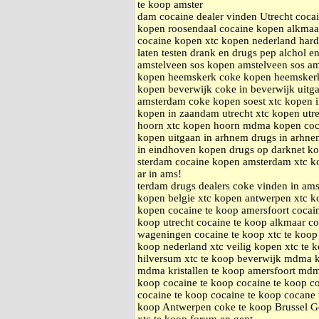
te koop amster
dam cocaine dealer vinden Utrecht coc
kopen roosendaal cocaine kopen alkmaa
cocaine kopen xtc kopen nederland hard
laten testen drank en drugs pep alchol e
amstelveen sos kopen amstelveen sos a
kopen heemskerk coke kopen heemsker
kopen beverwijk coke in beverwijk uitg
amsterdam coke kopen soest xtc kopen 
kopen in zaandam utrecht xtc kopen utr
hoorn xtc kopen hoorn mdma kopen coc
kopen uitgaan in arhnem drugs in arhnem
in eindhoven kopen drugs op darknet k
sterdam cocaine kopen amsterdam xtc k
ar in ams!
terdam drugs dealers coke vinden in am
kopen belgie xtc kopen antwerpen xtc ko
kopen cocaine te koop amersfoort cocai
koop utrecht cocaine te koop alkmaar c
wageningen cocaine te koop xtc te koop 
koop nederland xtc veilig kopen xtc te 
hilversum xtc te koop beverwijk mdma k
mdma kristallen te koop amersfoort mdma
koop cocaine te koop cocaine te koop co
cocaine te koop cocaine te koop cocane 
koop Antwerpen coke te koop Brussel G