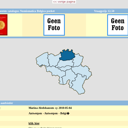
nten catalogus Numismatica Belgica pocket
Vraagprijs
12,50
 aanbieder
:
Marina Abelshausen
op
2010-05-04
Antwerpen -
Antwerpen - Belgi�
klik hier