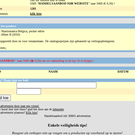
Om uw website hier te tonen
SMS "
HANDELSAANBOD 9188 WEBSITE
" naar 3460 (€ 0,50) !
en
1281
tenties
klik hier
 het product
 Numismatica Belgica, pocket editie
 Albert II (2010)
 opgesteld door en voor verzamelaars. De catalogusprijzen zijn gebaseerd op veilingopbrengsten.
 euro,
SAANBOD
" naar 3460 (� 0,50) om uw aanbieding in de top 10 te krijgen !
D
NAAM
DATUM
g? Plaats hier uw bod.
advertentie door naar een vriend.
 hoort hier niet thuis? geef het door aan de
beheerder
 advertentie plaatsen?
Klik hier!
Handelsaanbod telt 30863 advertenties
Enkele veiligheids tips!
Reageer als verkoper niet op vragen om u producten op voorhand op te sturen!