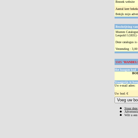
Bezoek website
Aantal keer bekek
Bekijk mijn adver
Beschrijving van
Munten Catalogus
Leopold I (1831) -
Deze catalogus is
Verzending : 3,00
SMS "
HANDEL
Het hoogste bod
BO
Vraagprijs te hoo
Uw e-mail adres:
Uw
bod: €
Stuur deze 
Advertentie
Wilt u een