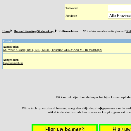
Trefwoord
Provincie
Home
Horeca/Uitrusting/Stockverkoop
Koffiemachines
Wilt u hier een advertentie plaatsen?
Kli
Product
Aangeboden
Gbl Wheel Cleaner, DMT, LSD, METH, ketamine WEED wickr ME ID medshop20
Aangeboden
Expressomachine
Dit kan link zijn. Laat de koper het bij u komen ophale
Wilt u toch op voorhand betalen, vraag dan altijd de priv�gegevens van de verkop
artikel in de staat is zoals beschreven en koopt u geen kat i