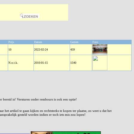
Prijs
Datum
Gezien
Foto
10
2022-02-24
459
N.o.t.k.
2010-01-15
1540
or bereid is! Versturen onder rembours is ook een optie!
het artikel te gaan kijken en rechtsteeks te kopen ter plaatse, zo weet u dat het
ansprakelijk gesteld worden indien er toch iets mis zou lopen!