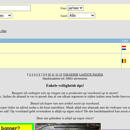
Foto
Soort
k Hier
Land
1
2
3
4
5
6
7
8
9
10
11
12
13
VOLGENDE
LAATSTE PAGINA
Handelsaanbod telt 30863 advertenties
Enkele veiligheids tips!
Reageer als verkoper niet op vragen om u producten op voorhand op te sturen!
n. Indien de afstand te ver is spreek dan af om elkaar tegemoet te rijden indien men beide hiervo
Betaal als koper van een artikel nooit op voorhand.
er (telnr en adres) zodat u dit kunt natrekken. Maak altijd een afspraak met de verkoper om naar 
n een zak! Op voorhand geld overmaken is altijd op eigen risico! De site handelsaanbod kan nooit a
Deze site gebuiken is altijd op eigen risico!