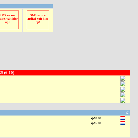
SMS en uw
SMS en uw
tikel valt hier
artikel valt hier
op!
op!
 (6-10)
(2)
�10.00
�15.00