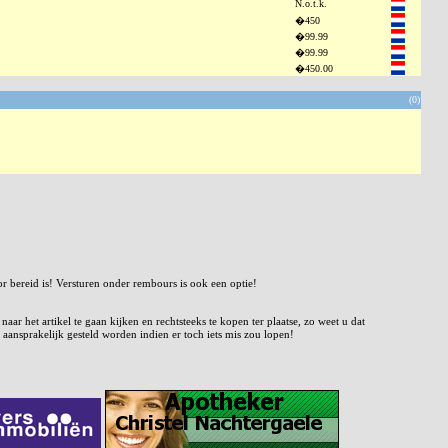
N.o.t.k.
�450
�99.99
�99.99
�450.00
(0)
or bereid is! Versturen onder rembours is ook een optie!
r het artikel te gaan kijken en rechtsteeks te kopen ter plaatse, zo weet u dat
 aansprakelijk gesteld worden indien er toch iets mis zou lopen!