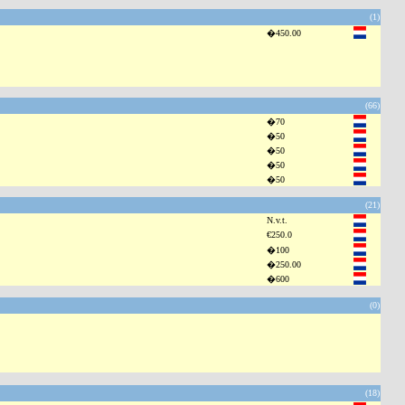
(1)
�450.00
(66)
�70
�50
�50
�50
�50
(21)
N.v.t.
€250.0
�100
�250.00
�600
(0)
(18)