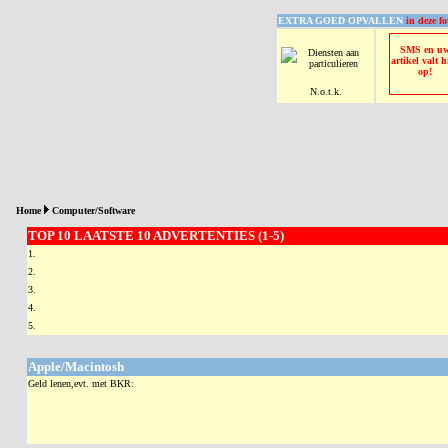
EXTRA GOED OPVALLEN
in deze fo
SMS en u
artikel valt h
op!
N.o.t.k.
Home
Computer/Software
TOP 10 LAATSTE 10 ADVERTENTIES (1-5)
1.
2.
3.
4.
5.
Apple/Macintosh
Geld lenen,evt. met BKR: