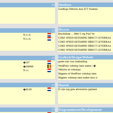
Database
(0)
Goedkope Websites door ICT Studente
Diverse
(2)
Beschikbaar ....Hebt U erg Pijn? be
N.o.t.k.
COKE SPEED KETAMINE DIRECT LEVERBAA
N.o.t.k.
COKE SPEED KETAMINE DIRECT LEVERBAA
COKE SPEED KETAMINE DIRECT LEVERBAA
COKE SPEED KETAMINE DIRECT LEVERBAA
Grafisch/Design/Website
(3)
goede start voor linkbulding
�197
WordPress webshop laten maken | �
�500000
Websites en webshops
N.v.t.
Magento of WordPress webshop laten
Magento webshop laten maken door st
Muziek
(1)
Er zijn nog geen advertenties geplaatst
�99.99
Programmeren/Developement
(7)