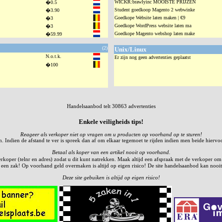
WICKR:brawlyinc MOOISTE PRIJZEN
�0.5
Student goedkoop Magento 2 webwinke
�3.90
Goedkope Website laten maken | €9
�3
Goedkope WordPress website laten ma
�3
Goedkope Magento webshop laten make
�59.99
(2)
Unix/Linux
N.o.t.k.
Er zijn nog geen advertenties geplaatst
�100
Handelsaanbod telt 30863 advertenties
Enkele veiligheids tips!
Reageer als verkoper niet op vragen om u producten op voorhand op te sturen!
n. Indien de afstand te ver is spreek dan af om elkaar tegemoet te rijden indien men beide hiervo
Betaal als koper van een artikel nooit op voorhand.
oper (telnr en adres) zodat u dit kunt natrekken. Maak altijd een afspraak met de verkoper om naa
 in een zak! Op voorhand geld overmaken is altijd op eigen risico! De site handelsaanbod kan nooit
Deze site gebuiken is altijd op eigen risico!