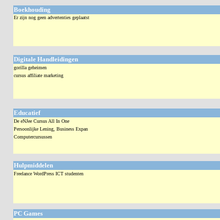
Boekhouding
Er zijn nog geen advertenties geplaatst
Digitale Handleidingen
gorilla geheimen
cursus affiliate marketing
Educatief
De eNJee Cursus All In One
Persoonlijke Lening, Business Expan
Computercursussen
Hulpmiddelen
Freelance WordPress ICT studenten
PC Games