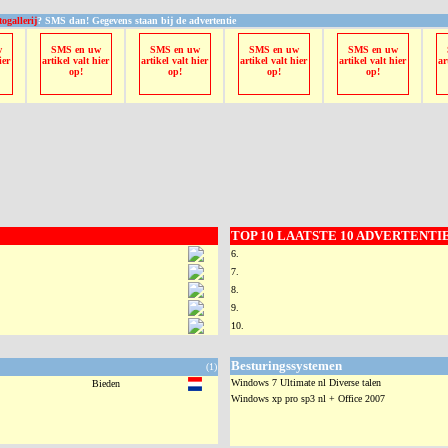
togallerij
? SMS dan! Gegevens staan bij de advertentie
w
SMS en uw
SMS en uw
SMS en uw
SMS en uw
ier
artikel valt hier
artikel valt hier
artikel valt hier
artikel valt hier
ar
op!
op!
op!
op!
TOP 10 LAATSTE 10 ADVERTENTIES
6.
7.
8.
9.
10.
Besturingssystemen
(1)
Windows 7 Ultimate nl Diverse talen
Bieden
Windows xp pro sp3 nl + Office 2007