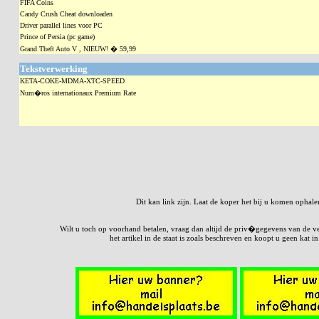
FIFA Coins
Candy Crush Cheat downloaden
Driver parallel lines voor PC
Prince of Persia (pc game)
Grand Theft Auto V , NIEUW! � 59,99
Tekstverwerking
KETA-COKE-MDMA-XTC-SPEED
Num�ros internationaux Premium Rate
Dit kan link zijn. Laat de koper het bij u komen ophale
Wilt u toch op voorhand betalen, vraag dan altijd de priv�gegevens van de verk
het artikel in de staat is zoals beschreven en koopt u geen kat