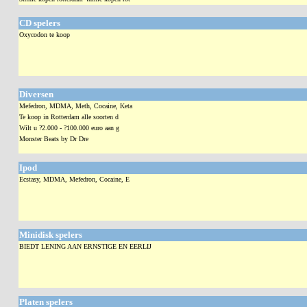
CD spelers
Oxycodon te koop
Diversen
Mefedron, MDMA, Meth, Cocaine, Keta
Te koop in Rotterdam alle soorten d
Wilt u ?2.000 - ?100.000 euro aan g
Monster Beats by Dr Dre
Ipod
Ecstasy, MDMA, Mefedron, Cocaine, E
Minidisk spelers
BIEDT LENING AAN ERNSTIGE EN EERLIJ
Platen spelers