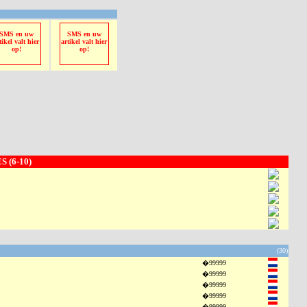
SMS en uw
SMS en uw
tikel valt hier
artikel valt hier
op!
op!
 (6-10)
(30)
�99999
�99999
�99999
�99999
�99999