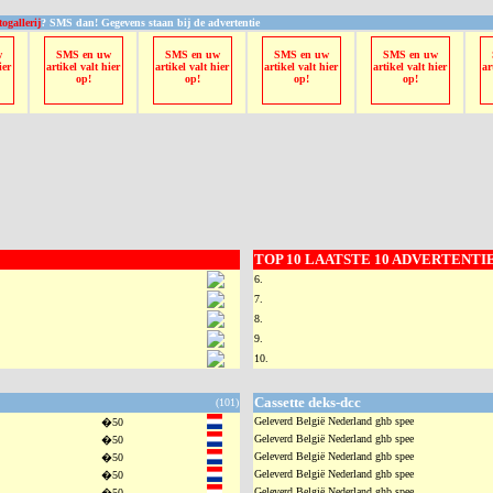
togallerij
? SMS dan! Gegevens staan bij de advertentie
w
SMS en uw
SMS en uw
SMS en uw
SMS en uw
ier
artikel valt hier
artikel valt hier
artikel valt hier
artikel valt hier
ar
op!
op!
op!
op!
TOP 10 LAATSTE 10 ADVERTENTIES
6.
7.
8.
9.
10.
Cassette deks-dcc
(101)
Geleverd België Nederland ghb spee
�50
Geleverd België Nederland ghb spee
�50
Geleverd België Nederland ghb spee
�50
Geleverd België Nederland ghb spee
�50
Geleverd België Nederland ghb spee
�50