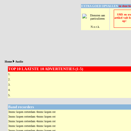
EXTRA GOED OPVALLEN
in deze fo
SMS en u
artikel valt h
op!
N.o.t.k.
Home
Audio
TOP 10 LAATSTE 10 ADVERTENTIES (1-5)
1.
2.
3.
4.
5.
Band recorders
3mmc kopen rotterdam 4mmc kopen rot
3mmc kopen rotterdam 4mmc kopen rot
3mmc kopen rotterdam 4mmc kopen rot
3mmc kopen rotterdam 4mmc kopen rot
3mmc kopen rotterdam 4mmc kopen rot