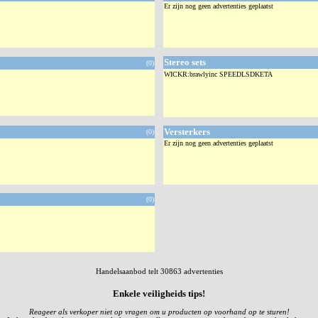
Er zijn nog geen advertenties geplaatst
Stereo sets
(0)
WICKR:brawlyinc SPEEDLSDKETA
Versterkers
(0)
Er zijn nog geen advertenties geplaatst
(0)
Handelsaanbod telt 30863 advertenties
Enkele veiligheids tips!
Reageer als verkoper niet op vragen om u producten op voorhand op te sturen!