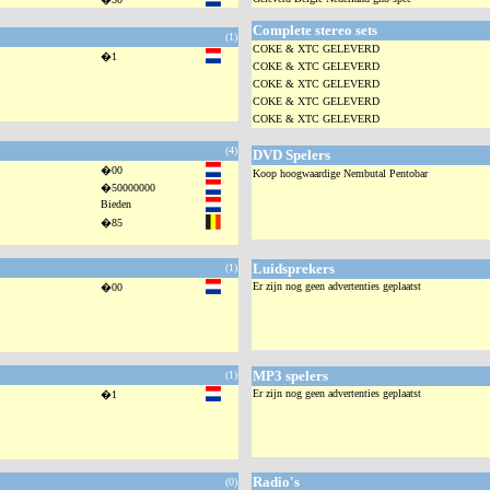
Complete stereo sets
(1)
COKE & XTC GELEVERD
�1
COKE & XTC GELEVERD
COKE & XTC GELEVERD
COKE & XTC GELEVERD
COKE & XTC GELEVERD
(4)
DVD Spelers
�00
Koop hoogwaardige Nembutal Pentobar
�50000000
Bieden
�85
Luidsprekers
(1)
Er zijn nog geen advertenties geplaatst
�00
MP3 spelers
(1)
Er zijn nog geen advertenties geplaatst
�1
Radio's
(0)