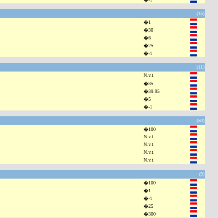
(15)
�1
�30
�6
�25
�-1
(11)
N.v.t.
�35
�39.95
�5
�-1
(50)
�100
N.v.t.
N.v.t.
N.v.t.
N.v.t.
(9)
�100
�1
�-1
�25
�300