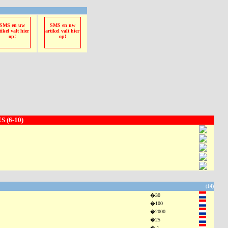
SMS en uw
SMS en uw
tikel valt hier
artikel valt hier
op!
op!
 (6-10)
(14)
�30
�100
�2000
�25
�-1