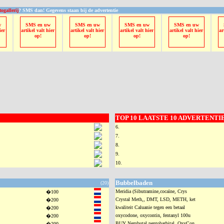
togallerij
? SMS dan! Gegevens staan bij de advertentie
w
SMS en uw
SMS en uw
SMS en uw
SMS en uw
ier
artikel valt hier
artikel valt hier
artikel valt hier
artikel valt hier
ar
op!
op!
op!
op!
TOP 10 LAATSTE 10 ADVERTENTIES
6.
7.
8.
9.
10.
Bubbelbaden
(20)
Meridia (Sibutramine,cocaïne, Crys
�100
Crystal Meth,, DMT, LSD, METH, ket
�200
kwaliteit Caluanie tegen een betaal
�200
oxycodone, oxycontin, fentanyl 100u
�200
BUY Nembutal pentobarbital, OxyCon
�200