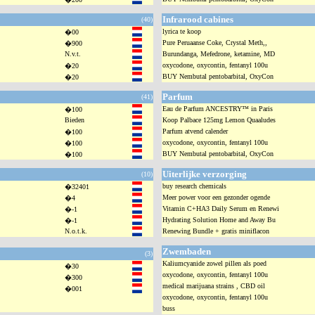
Infrarood cabines
(40)
lyrica te koop
�00
Pure Peruaanse Coke, Crystal Meth,,
�900
N.v.t.
Burundanga, Mefedrone, ketamine, MD
oxycodone, oxycontin, fentanyl 100u
�20
BUY Nembutal pentobarbital, OxyCon
�20
Parfum
(41)
Eau de Parfum ANCESTRY™ in Paris
�100
Bieden
Koop Palbace 125mg Lemon Quaaludes
Parfum atvend calender
�100
oxycodone, oxycontin, fentanyl 100u
�100
BUY Nembutal pentobarbital, OxyCon
�100
Uiterlijke verzorging
(10)
buy research chemicals
�32401
Meer power voor een gezonder ogende
�4
Vitamin C+HA3 Daily Serum en Renewi
�-1
Hydrating Solution Home and Away Bu
�-1
N.o.t.k.
Renewing Bundle + gratis miniflacon
Zwembaden
(3)
Kaliumcyanide zowel pillen als poed
�30
oxycodone, oxycontin, fentanyl 100u
�300
medical marijuana strains , CBD oil
�001
oxycodone, oxycontin, fentanyl 100u
buss