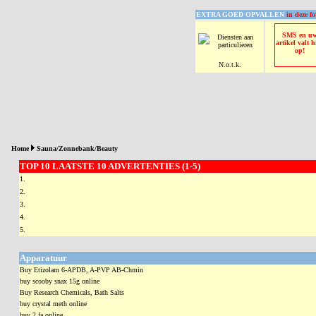
EXTRA GOED OPVALLEN
in deze fo
SMS en u
artikel valt h
op!
N.o.t.k.
Home
Sauna/Zonnebank/Beauty
TOP 10 LAATSTE 10 ADVERTENTIES (1-5)
1.
2.
3.
4.
5.
Apparatuur
Buy Etizolam 6-APDB, A-PVP AB-Chmin
buy scooby snax 15g online
Buy Research Chemicals, Bath Salts
buy crystal meth online
buy 2 fa online