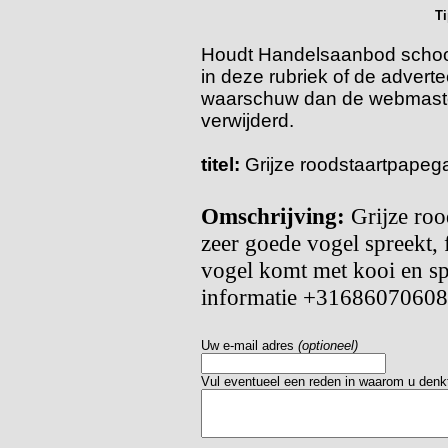
T
Houdt Handelsaanbod schoon!
in deze rubriek of de adverte
waarschuw dan de webmaster
verwijderd.
titel:
Grijze roodstaartpapeg
Omschrijving:
Grijze roo
zeer goede vogel spreekt, 
vogel komt met kooi en s
informatie +31686070608
Uw e-mail adres
(optioneel)
Vul eventueel een reden in waarom u denkt