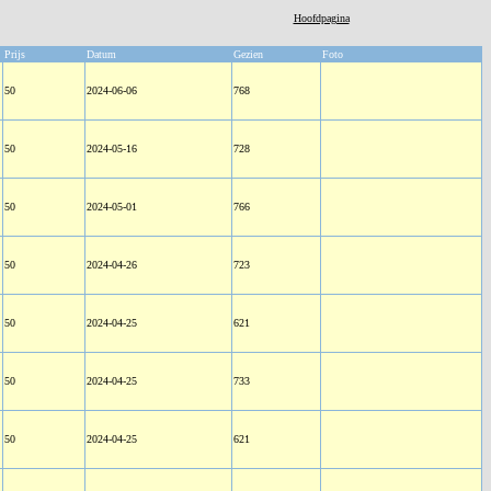
Hoofdpagina
Prijs
Datum
Gezien
Foto
50
2024-06-06
768
50
2024-05-16
728
50
2024-05-01
766
50
2024-04-26
723
50
2024-04-25
621
50
2024-04-25
733
50
2024-04-25
621