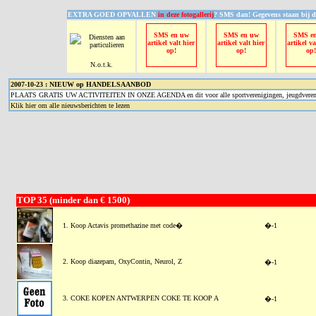
EXTRA GOED OPVALLEN
in deze fotogallerij
? SMS dan! Gegevens staan bij de
SMS en uw
SMS en uw
SMS e
artikel valt hier
artikel valt hier
artikel va
op!
op!
op!
N.o.t.k.
2007-10-23 : NIEUW op HANDELSAANBOD
PLAATS GRATIS UW ACTIVITEITEN IN ONZE AGENDA en dit voor alle sportverenigingen, jeugdverenigin
Klik hier om alle nieuwsberichten te lezen
TOP 35 (minder dan € 1500)
1. Koop Actavis promethazine met code�
�-1
2. Koop diazepam, OxyContin, Neurol, Z
�-1
3. COKE KOPEN ANTWERPEN COKE TE KOOP A
�-1