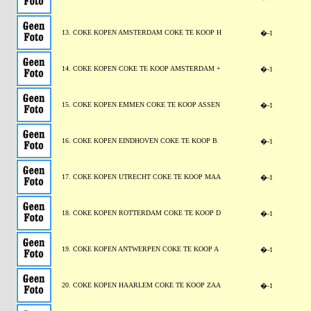
13. COKE KOPEN AMSTERDAM COKE TE KOOP H
�-1
14. COKE KOPEN COKE TE KOOP AMSTERDAM +
�-1
15. COKE KOPEN EMMEN COKE TE KOOP ASSEN
�-1
16. COKE KOPEN EINDHOVEN COKE TE KOOP B
�-1
17. COKE KOPEN UTRECHT COKE TE KOOP MAA
�-1
18. COKE KOPEN ROTTERDAM COKE TE KOOP D
�-1
19. COKE KOPEN ANTWERPEN COKE TE KOOP A
�-1
20. COKE KOPEN HAARLEM COKE TE KOOP ZAA
�-1